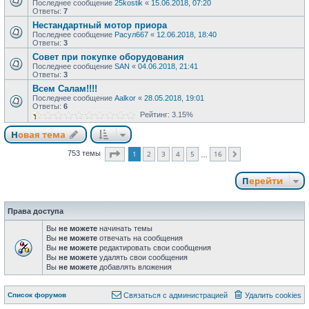
Последнее сообщение
25kostik
«
15.06.2018, 07:20
Ответы:
7
Нестандартный мотор приора
Последнее сообщение
Расул667
«
12.06.2018, 18:40
Ответы:
3
Совет при покупке оборудования
Последнее сообщение
SAN
«
04.06.2018, 21:41
Ответы:
3
Всем Салам!!!!
Последнее сообщение
Aalkor
«
28.05.2018, 19:01
Ответы:
6
Рейтинг: 3.15%
Новая тема
Страница
1
из
16
1
2
3
4
5
16
753 темы
След.
…
Перейти
Права доступа
Вы
не можете
начинать темы
Вы
не можете
отвечать на сообщения
Вы
не можете
редактировать свои сообщения
Вы
не можете
удалять свои сообщения
Вы
не можете
добавлять вложения
Список форумов
Связаться с администрацией
Удалить cookies