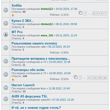
Хобби
Последнее сообщение
dimka112
«
20.02.2024, 17:36
Ответы:
90
1
4
5
6
7
…
Рейтинг: 6.31%
Купил 2 ЭБУ...
Последнее сообщение
dimka112
«
08.01.2024, 09:58
Ответы:
4
MT Pro
Последнее сообщение
жека_102
«
09.11.2023, 11:24
Ответы:
4
Разыскиваю нашего коллегу
Последнее сообщение
rafa
«
05.10.2023, 20:24
Ответы:
2
Рейтинг: 0.95%
Притащили ветерана к пенсионеру...
Последнее сообщение
в-72
«
23.09.2023, 11:48
Ответы:
11
Разговоры обо всём
Последнее сообщение
в-72
«
16.09.2022, 16:58
Ответы:
348
1
21
22
23
24
…
Рейтинг: 8.52%
Насчет Launch
Последнее сообщение
liros
«
11.08.2022, 15:40
Ответы:
10
AUDI А5 форсунка TSI.
Последнее сообщение
vano34
«
07.05.2022, 21:05
Ответы:
4
И чё, не с новом годом чтоль?