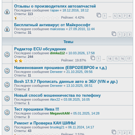
Отзывы о производителях автозапчастей
Последнее сообщение
таран
«
18.12.2016, 18:12
Ответы:
113
1
5
6
7
8
…
Рейтинг: 4.42%
Бесплатный антивирус от Майкрософт
Последнее сообщение
maksistas
«
27.09.2010, 11:44
Ответы:
31
1
2
3
Темы
Редактор ECU обсуждение
Последнее сообщение
dimka112
«
10.03.2026, 17:58
Ответы:
244
1
14
15
16
17
…
Рейтинг: 19.87%
Наименования прошивок (ЕВРО2/ЕВРО0 и т.д.)
Последнее сообщение
Derweer
«
21.10.2025, 09:56
Ответы:
11
Bosh 17.9.7 Прописать данные авто в ЭБУ (VIN и др.)
Последнее сообщение
Derweer
«
13.10.2025, 08:51
Ответы:
2
Новый способ мошенничества по телефону
Последнее сообщение
Alex22
«
03.08.2025, 16:05
Ответы:
1
Тест прошивки Нива !!!
Последнее сообщение
MegavoltAM
«
05.01.2025, 14:28
Ответы:
3
Ремонт и Проверка КАН ШИНЫ
Последнее сообщение
bruoleg21
«
06.11.2024, 14:17
Ответы:
43
1
2
3
Рейтинг: 2.52%