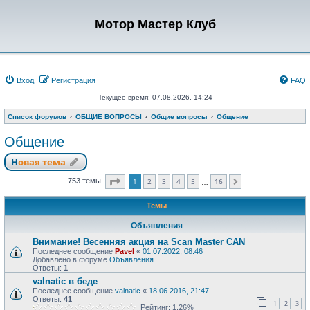
Мотор Мастер Клуб
Вход
Регистрация
FAQ
Текущее время: 07.08.2026, 14:24
Список форумов
ОБЩИЕ ВОПРОСЫ
Общие вопросы
Общение
Общение
Новая тема
Страница
1
из
16
1
2
3
4
5
16
753 темы
След.
…
Темы
Объявления
Внимание! Весенняя акция на Scan Master CAN
Последнее сообщение
Pavel
«
01.07.2022, 08:46
Добавлено в форуме
Объявления
Ответы:
1
valnatic в беде
Последнее сообщение
valnatic
«
18.06.2016, 21:47
Ответы:
41
1
2
3
Рейтинг: 1.26%