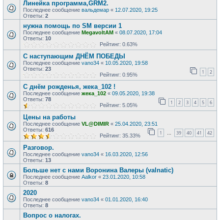
Линейка программа,GRM2.
Последнее сообщение
вальдемар
«
12.07.2020, 19:25
Ответы:
2
нужна помощь по SM версии 1
Последнее сообщение
MegavoltAM
«
08.07.2020, 17:04
Ответы:
10
Рейтинг: 0.63%
С наступающим ДНЁМ ПОБЕДЫ
Последнее сообщение
vano34
«
10.05.2020, 19:58
Ответы:
23
1
2
Рейтинг: 0.95%
С днём рожденья, жека_102 !
Последнее сообщение
жека_102
«
09.05.2020, 19:38
Ответы:
78
1
2
3
4
5
6
Рейтинг: 5.05%
Цены на работы
Последнее сообщение
VL@DIMIR
«
25.04.2020, 23:51
Ответы:
616
1
39
40
41
42
…
Рейтинг: 35.33%
Разговор.
Последнее сообщение
vano34
«
16.03.2020, 12:56
Ответы:
13
Больше нет с нами Воронина Валеры (valnatic)
Последнее сообщение
Aalkor
«
23.01.2020, 10:58
Ответы:
8
2020
Последнее сообщение
vano34
«
01.01.2020, 16:40
Ответы:
8
Вопрос о налогах.