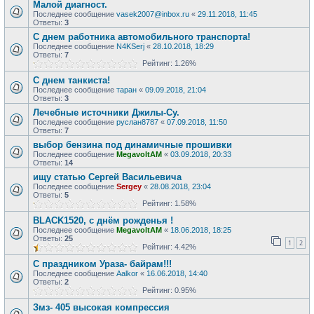
Малой диагност.
Последнее сообщение
vasek2007@inbox.ru
«
29.11.2018, 11:45
Ответы:
3
С днем работника автомобильного транспорта!
Последнее сообщение
N4KSerj
«
28.10.2018, 18:29
Ответы:
7
Рейтинг: 1.26%
С днем танкиста!
Последнее сообщение
таран
«
09.09.2018, 21:04
Ответы:
3
Лечебные источники Джилы-Су.
Последнее сообщение
руслан8787
«
07.09.2018, 11:50
Ответы:
7
выбор бензина под динамичные прошивки
Последнее сообщение
MegavoltAM
«
03.09.2018, 20:33
Ответы:
14
ищу статью Сергей Васильевича
Последнее сообщение
Sergey
«
28.08.2018, 23:04
Ответы:
5
Рейтинг: 1.58%
BLACK1520, с днём рожденья !
Последнее сообщение
MegavoltAM
«
18.06.2018, 18:25
Ответы:
25
1
2
Рейтинг: 4.42%
С праздником Ураза- байрам!!!
Последнее сообщение
Aalkor
«
16.06.2018, 14:40
Ответы:
2
Рейтинг: 0.95%
Змз- 405 высокая компрессия