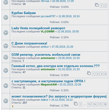
Последнее сообщение
Лётчик
«
02.09.2019, 17:29
Ответы:
16
1
2
Рейтинг: 0.63%
Курбан Байрам
Последнее сообщение
руслан8787
«
11.08.2019, 18:16
Рейтинг: 0.63%
Lada Vesta полицейский разворот
Последнее сообщение
VL@DIMIR
«
21.06.2019, 20:55
Рейтинг: 0.32%
С Днем пограничника!
Последнее сообщение
amikur
«
27.05.2019, 21:26
GSM репитер, усилитель мобильной связи
Последнее сообщение
avtomaster
«
23.05.2019, 21:03
Ответы:
7
Газовый котел, два контура или отдельно колонка.???
Последнее сообщение
avtomaster
«
01.03.2019, 21:33
Ответы:
47
1
2
3
4
Рейтинг: 0.32%
с наступающим, и наступившим годом ОРЛА !
Последнее сообщение
MegavoltAM
«
01.01.2019, 23:28
Ответы:
11
Рейтинг: 0.32%
может познакомимся? (по запросу к модераторам форума)
Последнее сообщение
Aalkor
«
24.12.2018, 10:22
Ответы:
257
1
15
16
17
18
…
Рейтинг: 3.79%