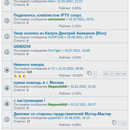
Последнее сообщение
hirel
«
11.02.2022, 12:12
Ответы:
8
Рейтинг: 0.95%
Поделитесь плейлистом IPTV спорт.
Последнее сообщение
avtomaster
«
22.10.2021, 20:41
Ответы:
5
Рейтинг: 0.32%
Умер коллега из Калуги Дмитрий Аниканов (Rins)
Последнее сообщение
IGOR7195
«
15.08.2021, 19:39
Ответы:
6
I204DO54
Последнее сообщение
FireTiger
«
19.07.2021, 16:08
Ответы:
6
Рейтинг: 0.63%
Немного юмора.
Последнее сообщение
в-72
«
12.02.2021, 09:56
Ответы:
428
1
26
27
28
29
…
Рейтинг: 29.65%
нужна помощь в г. Москва
Последнее сообщение
MegavoltAM
«
31.01.2021, 21:01
Ответы:
2
Рейтинг: 0.32%
с наступающим !
Последнее сообщение
MegavoltAM
«
01.01.2021, 00:07
Ответы:
9
Демпинг со стороны представителей Мотор-Мастер
Последнее сообщение
pupkin00
«
30.08.2020, 15:14
Ответы:
17
1
2
Рейтинг: 0.95%