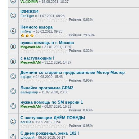
VL@DIMIR
»
15.08.2021, 10:27
I204DO54
FireTiger
»
11.07.2021, 09:28
Рейтинг: 0.63%
Немного юмора.
nm5yar
»
10.02.2011, 09:23
Рейтинг: 29.65%
нужна помощь в г. Москва
MegavoltAM
»
31.01.2021, 11:25
Рейтинг: 0.32%
с наступающим !
MegavoltAM
»
31.12.2020, 14:27
Демпинг со стороны представителей Мотор-Мастер
trig1ger
»
24.08.2020, 15:43
Рейтинг: 0.95%
Линейка программа,GRM2.
вальдемар
»
11.07.2020, 23:56
нужна помощь по SM версии 1
MegavoltAM
»
08.07.2020, 16:22
Рейтинг: 0.63%
С наступающим ДНЁМ ПОБЕДЫ
ser163
»
08.05.2016, 21:41
Рейтинг: 0.95%
С днём рожденья, жека_102 !
Широкий
»
06.05.2015, 08:17