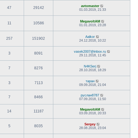
avtomaster
47
29142
01.03.2019, 21:33
MegavoltAM
11
10586
01.01.2019, 23:28
Aalkor
257
151902
24.12.2018, 10:22
vasek2007@inbox.ru
3
8091
29.11.2018, 11:45
N4KSerj
7
8276
28.10.2018, 18:29
таран
3
7113
09.09.2018, 21:04
руслан8787
7
8466
07.09.2018, 11:50
MegavoltAM
14
11187
03.09.2018, 20:33
Sergey
5
8035
28.08.2018, 23:04