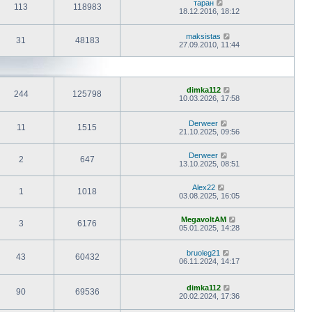
таран
113
118983
18.12.2016, 18:12
maksistas
31
48183
27.09.2010, 11:44
dimka112
244
125798
10.03.2026, 17:58
Derweer
11
1515
21.10.2025, 09:56
Derweer
2
647
13.10.2025, 08:51
Alex22
1
1018
03.08.2025, 16:05
MegavoltAM
3
6176
05.01.2025, 14:28
bruoleg21
43
60432
06.11.2024, 14:17
dimka112
90
69536
20.02.2024, 17:36