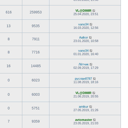
VL@DIMIR
616
259953
25.04.2020, 23:51
vano34
13
9535
16.03.2020, 12:56
Aalkor
8
7911
23.01.2020, 10:58
vano34
8
7716
01.01.2020, 16:40
Лётчик
16
14485
02.09.2019, 17:29
руслан8787
0
6023
11.08.2019, 18:16
VL@DIMIR
0
6003
21.06.2019, 20:55
amikur
0
5751
27.05.2019, 21:26
avtomaster
7
9359
23.05.2019, 21:03