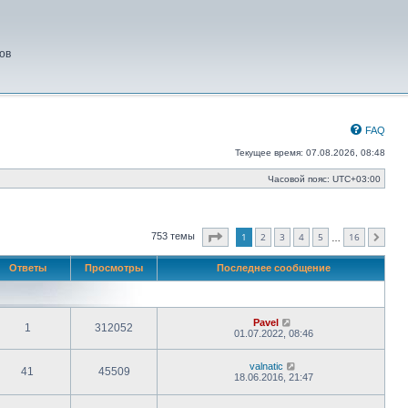
ов
FAQ
Текущее время: 07.08.2026, 08:48
Часовой пояс:
UTC+03:00
Страница
1
из
16
1
2
3
4
5
16
753 темы
След.
…
Ответы
Просмотры
Последнее сообщение
Pavel
1
312052
01.07.2022, 08:46
valnatic
41
45509
18.06.2016, 21:47