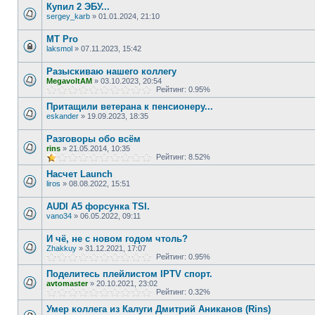
Купил 2 ЭБУ...
sergey_karb
»
01.01.2024, 21:10
MT Pro
laksmol
»
07.11.2023, 15:42
Разыскиваю нашего коллегу
MegavoltAM
»
03.10.2023, 20:54
Рейтинг: 0.95%
Притащили ветерана к пенсионеру...
eskander
»
19.09.2023, 18:35
Разговоры обо всём
rins
»
21.05.2014, 10:35
Рейтинг: 8.52%
Насчет Launch
liros
»
08.08.2022, 15:51
AUDI А5 форсунка TSI.
vano34
»
06.05.2022, 09:11
И чё, не с новом годом чтоль?
Zhakkuy
»
31.12.2021, 17:07
Рейтинг: 0.95%
Поделитесь плейлистом IPTV спорт.
avtomaster
»
20.10.2021, 23:02
Рейтинг: 0.32%
Умер коллега из Калуги Дмитрий Аниканов (Rins)