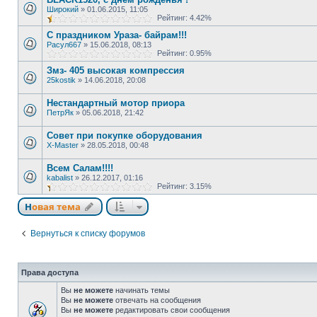
Широкий
»
01.06.2015, 11:05
Рейтинг: 4.42%
С праздником Ураза- байрам!!!
Расул667
»
15.06.2018, 08:13
Рейтинг: 0.95%
Змз- 405 высокая компрессия
25kostik
»
14.06.2018, 20:08
Нестандартный мотор приора
ПетрЯк
»
05.06.2018, 21:42
Совет при покупке оборудования
X-Master
»
28.05.2018, 00:48
Всем Салам!!!!
kabalist
»
26.12.2017, 01:16
Рейтинг: 3.15%
Новая тема
Вернуться к списку форумов
Права доступа
Вы
не можете
начинать темы
Вы
не можете
отвечать на сообщения
Вы
не можете
редактировать свои сообщения