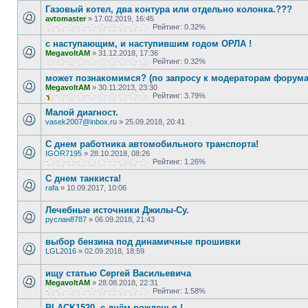
Газовый котел, два контура или отдельно колонка.???
avtomaster
»
17.02.2019, 16:45
Рейтинг: 0.32%
с наступающим, и наступившим годом ОРЛА !
MegavoltAM
»
31.12.2018, 17:36
Рейтинг: 0.32%
может познакомимся? (по запросу к модераторам форума
MegavoltAM
»
30.11.2013, 23:30
Рейтинг: 3.79%
Малой диагност.
vasek2007@inbox.ru
»
25.09.2018, 20:41
С днем работника автомобильного транспорта!
IGOR7195
»
28.10.2018, 08:26
Рейтинг: 1.26%
С днем танкиста!
rafa
»
10.09.2017, 10:06
Лечебные источники Джилы-Су.
руслан8787
»
06.09.2018, 21:43
выбор бензина под динамичные прошивки
LGL2016
»
02.09.2018, 18:59
ищу статью Сергей Васильевича
MegavoltAM
»
28.08.2018, 22:31
Рейтинг: 1.58%
BLACK1520, с днём рожденья !