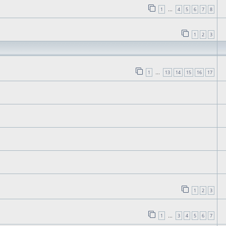
1
4
5
6
7
8
…
1
2
3
1
13
14
15
16
17
…
1
2
3
1
3
4
5
6
7
…