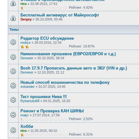
rins
»
22.08.2013, 17:51
Рейтинг: 4.42%
Бесплатный антивирус от Майкрософт
Sergey
»
30.10.2009, 00:46
Темы
Редактор ECU обсуждение
mobyx
»
26.03.2016, 22:34
Рейтинг: 19.87%
Наименования прошивок (ЕВРО2/ЕВРО0 и т.д.)
Derweer
»
20.10.2025, 08:34
Bosh 17.9.7 Прописать данные авто в ЭБУ (VIN и др.)
Derweer
»
12.10.2025, 21:12
Новый способ мошенничества по телефону
eskander
»
31.07.2025, 14:45
Тест прошивки Нива !!!
Rybanutyi68
»
04.01.2025, 16:20
Ремонт и Проверка КАН ШИНЫ
malyr
»
27.07.2014, 17:59
Рейтинг: 2.52%
Хобби
rins
»
11.05.2015, 00:10
Рейтинг: 6.31%