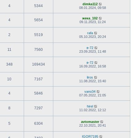
dimka112
4
5344
08.01.2024, 09:58
жека_102
4
5654
09.11.2023, 11:24
rafa
2
5519
05.10.2023, 20:24
в-72
11
7560
23.09.2023, 11:48
в-72
348
169434
16.09.2022, 16:58
liros
10
7167
11.08.2022, 15:40
vano34
4
5846
07.05.2022, 21:05
hirel
8
7297
11.02.2022, 12:12
avtomaster
5
6304
22.10.2021, 20:41
IGOR7195