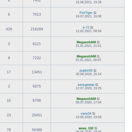
6
7402
15.08.2021, 19:39
FireTiger
6
7613
19.07.2021, 16:08
в-72
428
216289
12.02.2021, 09:56
MegavoltAM
2
6121
31.01.2021, 21:01
MegavoltAM
9
7232
01.01.2021, 00:07
pupkin00
17
13451
30.08.2020, 15:14
вальдемар
2
6375
12.07.2020, 19:25
MegavoltAM
10
8708
08.07.2020, 17:04
vano34
23
20451
10.05.2020, 19:58
жека_102
78
56386
09.05.2020, 19:38