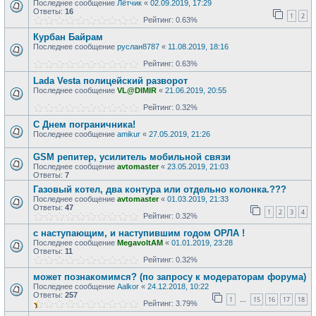
Последнее сообщение
Лётчик
«
02.09.2019, 17:29
Ответы:
16
1
2
Рейтинг: 0.63%
Курбан Байрам
Последнее сообщение
руслан8787
«
11.08.2019, 18:16
Рейтинг: 0.63%
Lada Vesta полицейский разворот
Последнее сообщение
VL@DIMIR
«
21.06.2019, 20:55
Рейтинг: 0.32%
С Днем пограничника!
Последнее сообщение
amikur
«
27.05.2019, 21:26
GSM репитер, усилитель мобильной связи
Последнее сообщение
avtomaster
«
23.05.2019, 21:03
Ответы:
7
Газовый котел, два контура или отдельно колонка.???
Последнее сообщение
avtomaster
«
01.03.2019, 21:33
Ответы:
47
1
2
3
4
Рейтинг: 0.32%
с наступающим, и наступившим годом ОРЛА !
Последнее сообщение
MegavoltAM
«
01.01.2019, 23:28
Ответы:
11
Рейтинг: 0.32%
может познакомимся? (по запросу к модераторам форума)
Последнее сообщение
Aalkor
«
24.12.2018, 10:22
Ответы:
257
1
15
16
17
18
…
Рейтинг: 3.79%