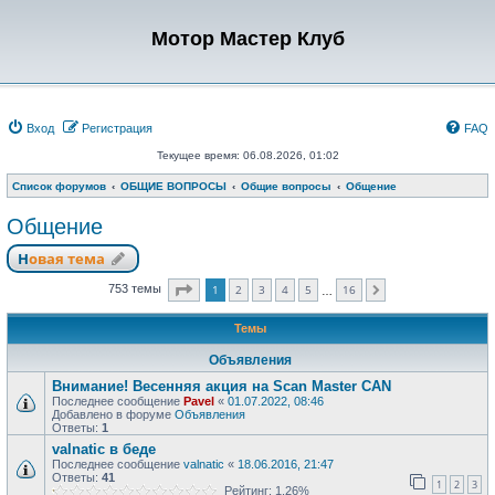
Мотор Мастер Клуб
Вход
Регистрация
FAQ
Текущее время: 06.08.2026, 01:02
Список форумов
ОБЩИЕ ВОПРОСЫ
Общие вопросы
Общение
Общение
Новая тема
Страница
1
из
16
1
2
3
4
5
16
753 темы
След.
…
Темы
Объявления
Внимание! Весенняя акция на Scan Master CAN
Последнее сообщение
Pavel
«
01.07.2022, 08:46
Добавлено в форуме
Объявления
Ответы:
1
valnatic в беде
Последнее сообщение
valnatic
«
18.06.2016, 21:47
Ответы:
41
1
2
3
Рейтинг: 1.26%