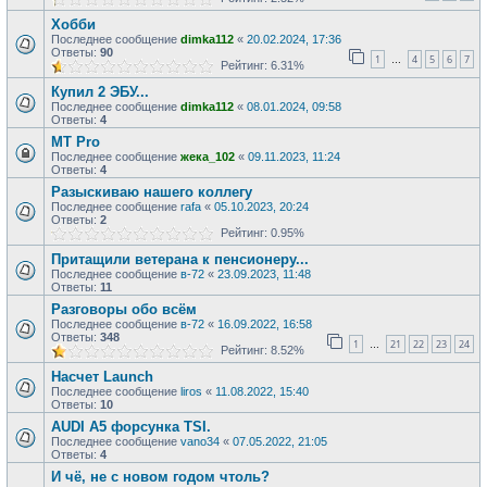
Хобби
Последнее сообщение
dimka112
«
20.02.2024, 17:36
Ответы:
90
1
4
5
6
7
…
Рейтинг: 6.31%
Купил 2 ЭБУ...
Последнее сообщение
dimka112
«
08.01.2024, 09:58
Ответы:
4
MT Pro
Последнее сообщение
жека_102
«
09.11.2023, 11:24
Ответы:
4
Разыскиваю нашего коллегу
Последнее сообщение
rafa
«
05.10.2023, 20:24
Ответы:
2
Рейтинг: 0.95%
Притащили ветерана к пенсионеру...
Последнее сообщение
в-72
«
23.09.2023, 11:48
Ответы:
11
Разговоры обо всём
Последнее сообщение
в-72
«
16.09.2022, 16:58
Ответы:
348
1
21
22
23
24
…
Рейтинг: 8.52%
Насчет Launch
Последнее сообщение
liros
«
11.08.2022, 15:40
Ответы:
10
AUDI А5 форсунка TSI.
Последнее сообщение
vano34
«
07.05.2022, 21:05
Ответы:
4
И чё, не с новом годом чтоль?