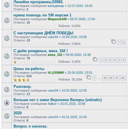
Линейка программа,GRM2.
Последнее сообщение
вальдемар
«
12.07.2020, 19:25
Ответы:
2
нужна помощь по SM версии 1
Последнее сообщение
MegavoltAM
«
08.07.2020, 17:04
Ответы:
10
Рейтинг: 0.63%
С наступающим ДНЁМ ПОБЕДЫ
Последнее сообщение
vano34
«
10.05.2020, 19:58
Ответы:
23
1
2
Рейтинг: 0.95%
С днём рожденья, жека_102 !
Последнее сообщение
жека_102
«
09.05.2020, 19:38
Ответы:
78
1
2
3
4
5
6
Рейтинг: 5.05%
Цены на работы
Последнее сообщение
VL@DIMIR
«
25.04.2020, 23:51
Ответы:
616
1
39
40
41
42
…
Рейтинг: 35.33%
Разговор.
Последнее сообщение
vano34
«
16.03.2020, 12:56
Ответы:
13
Больше нет с нами Воронина Валеры (valnatic)
Последнее сообщение
Aalkor
«
23.01.2020, 10:58
Ответы:
8
2020
Последнее сообщение
vano34
«
01.01.2020, 16:40
Ответы:
8
Вопрос о налогах.