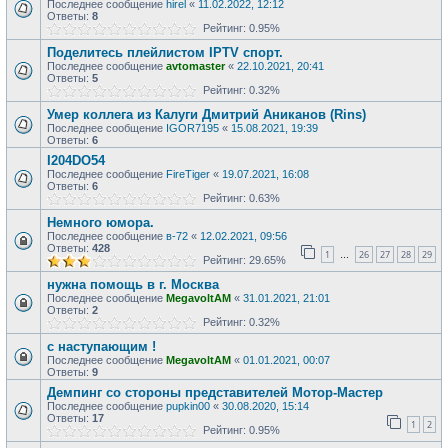
Последнее сообщение
hirel
«
11.02.2022, 12:12
Ответы:
8
Рейтинг: 0.95%
Поделитесь плейлистом IPTV спорт.
Последнее сообщение
avtomaster
«
22.10.2021, 20:41
Ответы:
5
Рейтинг: 0.32%
Умер коллега из Калуги Дмитрий Аниканов (Rins)
Последнее сообщение
IGOR7195
«
15.08.2021, 19:39
Ответы:
6
I204DO54
Последнее сообщение
FireTiger
«
19.07.2021, 16:08
Ответы:
6
Рейтинг: 0.63%
Немного юмора.
Последнее сообщение
в-72
«
12.02.2021, 09:56
Ответы:
428
1
26
27
28
29
…
Рейтинг: 29.65%
нужна помощь в г. Москва
Последнее сообщение
MegavoltAM
«
31.01.2021, 21:01
Ответы:
2
Рейтинг: 0.32%
с наступающим !
Последнее сообщение
MegavoltAM
«
01.01.2021, 00:07
Ответы:
9
Демпинг со стороны представителей Мотор-Мастер
Последнее сообщение
pupkin00
«
30.08.2020, 15:14
Ответы:
17
1
2
Рейтинг: 0.95%