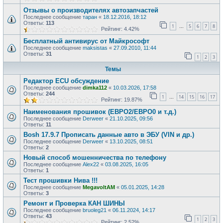
Отзывы о производителях автозапчастей
Последнее сообщение
таран
«
18.12.2016, 18:12
Ответы:
113
1
5
6
7
8
…
Рейтинг: 4.42%
Бесплатный антивирус от Майкрософт
Последнее сообщение
maksistas
«
27.09.2010, 11:44
Ответы:
31
1
2
3
Темы
Редактор ECU обсуждение
Последнее сообщение
dimka112
«
10.03.2026, 17:58
Ответы:
244
1
14
15
16
17
…
Рейтинг: 19.87%
Наименования прошивок (ЕВРО2/ЕВРО0 и т.д.)
Последнее сообщение
Derweer
«
21.10.2025, 09:56
Ответы:
11
Bosh 17.9.7 Прописать данные авто в ЭБУ (VIN и др.)
Последнее сообщение
Derweer
«
13.10.2025, 08:51
Ответы:
2
Новый способ мошенничества по телефону
Последнее сообщение
Alex22
«
03.08.2025, 16:05
Ответы:
1
Тест прошивки Нива !!!
Последнее сообщение
MegavoltAM
«
05.01.2025, 14:28
Ответы:
3
Ремонт и Проверка КАН ШИНЫ
Последнее сообщение
bruoleg21
«
06.11.2024, 14:17
Ответы:
43
1
2
3
Рейтинг: 2.52%