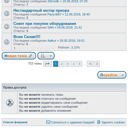
Последнее сообщение
25kostik
«
15.06.2018, 07:20
Ответы:
7
Нестандартный мотор приора
Последнее сообщение
Расул667
«
12.06.2018, 18:40
Ответы:
3
Совет при покупке оборудования
Последнее сообщение
SAN
«
04.06.2018, 21:41
Ответы:
3
Всем Салам!!!!
Последнее сообщение
Aalkor
«
28.05.2018, 19:01
Ответы:
6
Рейтинг: 3.15%
Новая тема
Страница
1
из
16
1
2
3
4
5
16
753 темы
След.
…
Перейти
Права доступа
Вы
не можете
начинать темы
Вы
не можете
отвечать на сообщения
Вы
не можете
редактировать свои сообщения
Вы
не можете
удалять свои сообщения
Вы
не можете
добавлять вложения
Список форумов
Связаться с администрацией
Удалить cookies