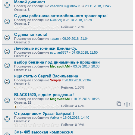
Малой диагност.
Последнее сообщение
vasek2007@inbox.ru
«
29.11.2018, 11:45
Ответы:
3
С днем работника автомобильного транспорта!
Последнее сообщение
N4KSerj
«
28.10.2018, 18:29
Ответы:
7
Рейтинг: 1.26%
С днем танкиста!
Последнее сообщение
таран
«
09.09.2018, 21:04
Ответы:
3
Лечебные источники Джилы-Су.
Последнее сообщение
руслан8787
«
07.09.2018, 11:50
Ответы:
7
выбор бензина под динамичные прошивки
Последнее сообщение
MegavoltAM
«
03.09.2018, 20:33
Ответы:
14
ищу статью Сергей Васильевича
Последнее сообщение
Sergey
«
28.08.2018, 23:04
Ответы:
5
Рейтинг: 1.58%
BLACK1520, с днём рожденья !
Последнее сообщение
MegavoltAM
«
18.06.2018, 18:25
Ответы:
25
1
2
Рейтинг: 4.42%
С праздником Ураза- байрам!!!
Последнее сообщение
Aalkor
«
16.06.2018, 14:40
Ответы:
2
Рейтинг: 0.95%
Змз- 405 высокая компрессия