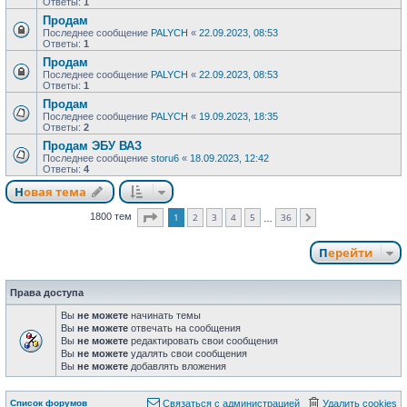
Ответы:
1
Продам
Последнее сообщение
PALYCH
«
22.09.2023, 08:53
Ответы:
1
Продам
Последнее сообщение
PALYCH
«
22.09.2023, 08:53
Ответы:
1
Продам
Последнее сообщение
PALYCH
«
19.09.2023, 18:35
Ответы:
2
Продам ЭБУ ВАЗ
Последнее сообщение
storu6
«
18.09.2023, 12:42
Ответы:
4
Новая тема
Страница
1
из
36
1
2
3
4
5
36
1800 тем
След.
…
Перейти
Права доступа
Вы
не можете
начинать темы
Вы
не можете
отвечать на сообщения
Вы
не можете
редактировать свои сообщения
Вы
не можете
удалять свои сообщения
Вы
не можете
добавлять вложения
Список форумов
Связаться с администрацией
Удалить cookies