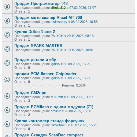
Продам Программатор Т48
Последнее сообщение
dimka112
«
07.02.2026, 17:07
Ответы:
1
Продам мото сканер Ancel MT 700
Последнее сообщение
kislowscky
«
06.02.2026, 10:58
Ответы:
1
Куплю DiSco 1 или 2
Последнее сообщение
PALYCH
«
20.10.2025, 08:18
Ответы:
1
Продам SPARK MASTER
Последнее сообщение
PALYCH
«
10.10.2025, 10:01
Продам детали и эбу
Последнее сообщение
igor95
«
30.09.2025, 15:29
Ответы:
9
продам PCM flasher, Chiploader
Последнее сообщение
igor95
«
30.09.2025, 15:27
Ответы:
6
Рейтинг: 0.32%
Продам СМ2про
Последнее сообщение
f111uzm
«
19.09.2025, 11:57
Ответы:
3
Продам PCMflash с одним модулем (71)
Последнее сообщение
amikur
«
26.08.2025, 18:30
Ответы:
2
Куплю контролер стенда форсунок
Последнее сообщение
Slavchik61
«
16.07.2025, 15:29
Ответы:
8
Продам Скандок ScanDoc compact