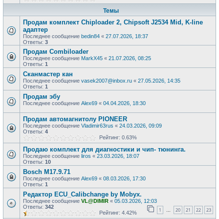
Темы
Продам комплект Chiploader 2, Chipsoft J2534 Mid, K-line
адаптер
Последнее сообщение
bedin84
«
27.07.2026, 18:37
Ответы:
3
Продам Combiloader
Последнее сообщение
MarkX45
«
21.07.2026, 08:25
Ответы:
1
Сканмастер кан
Последнее сообщение
vasek2007@inbox.ru
«
27.05.2026, 14:35
Ответы:
1
Продам эбу
Последнее сообщение
Alex69
«
04.04.2026, 18:30
Продам автомагнитолу PIONEER
Последнее сообщение
Vladimir63rus
«
24.03.2026, 09:09
Ответы:
4
Рейтинг: 0.63%
Продаю комплект для диагностики и чип- тюнинга.
Последнее сообщение
liros
«
23.03.2026, 18:07
Ответы:
10
Bosch M17.9.71
Последнее сообщение
Alex69
«
08.03.2026, 17:30
Ответы:
1
Редактор ECU_Calibchange by Mobyx.
Последнее сообщение
VL@DIMIR
«
05.03.2026, 12:03
Ответы:
342
1
20
21
22
23
…
Рейтинг: 4.42%