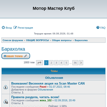
Мотор Мастер Клуб
Вход
Регистрация
FAQ
Текущее время: 06.08.2026, 01:48
Список форумов
ОБЩИЕ ВОПРОСЫ
Общие вопросы
Барахолка
Барахолка
Новая тема
Страница
1
из
36
1
2
3
4
5
36
1800 тем
След.
…
Темы
Объявления
Внимание! Весенняя акция на Scan Master CAN
Последнее сообщение
Pavel
«
01.07.2022, 08:46
Добавлено в форуме
Объявления
Ответы:
1
Правила раздела, читать всем!
Последнее сообщение
жека_102
«
02.09.2016, 20:49
Ответы:
1
Рейтинг: 1.58%