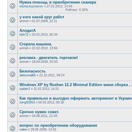
Нужна помощь в приобретении сканера
micha.kuznecov
»
27.01.2012, 14:43
Рейтинг: 0.32%
у кого какой круг работ
artmel
»
01.07.2009, 22:11
АллдатА
kbh72
»
20.02.2010, 00:34
Сгорела машина.
artmel
»
22.02.2010, 13:56
реклама - двигатель торговли!
artmel
»
18.04.2009, 20:03
Безопасность
aleksmal65
»
22.10.2011, 09:24
Windows XP by Rushen 12.2 Minimal Edition мини сборка ,
spider2
»
11.02.2012, 14:21
Как правильно и выгодно оформить авторемонт в Украин
serg92653
»
06.02.2012, 00:18
Срочно нужен совет.
artmel
»
24.08.2011, 21:43
вопрос по приобретению оборудования
valeri
»
28.06.2009, 13:42