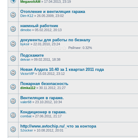
MegavoltAM
»
17.04.2013, 23:19
Отопление и вентиляция гаража
Dim-K12
»
26.05.2009, 23:02
наемный работник
dimobo
»
05.02.2012, 20:13
документы для работы по безналу
byksir
»
22.01.2010, 23:24
Рейтинг: 0.32%
Подскажите
deivan
»
09.02.2011, 18:38
Новая Алдата 10.40 за 1 квартал 2011 года
VictorVIP
»
15.03.2012, 23:12
Пожарная безопасность
dimka112
»
30.11.2012, 21:27
Вентиляция в гараже.
valer68
»
23.10.2012, 10:34
Кондиционер в гараже.
combat
»
27.06.2011, 21:17
http://www.avtochip.ru/_что за контора
SJocker
»
10.08.2012, 20:01