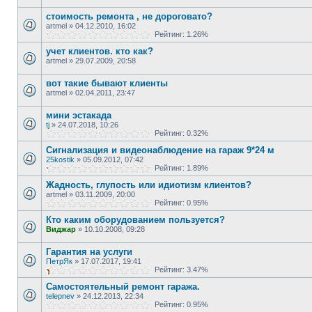
стоимость ремонта , не дороговато?
artmel
»
04.12.2010, 16:02
Рейтинг: 1.26%
учет клиентов. кто как?
artmel
»
29.07.2009, 20:58
вот такие бывают клиенты
artmel
»
02.04.2011, 23:47
мини эстакада
tj
»
24.07.2018, 10:26
Рейтинг: 0.32%
Сигнализация и видеонаблюдение на гараж 9*24 м
25kostik
»
05.09.2012, 07:42
Рейтинг: 1.89%
Жадность, глупость или идиотизм клиентов?
artmel
»
03.11.2009, 20:00
Рейтинг: 0.95%
Кто каким оборудованием пользуется?
Виджар
»
10.10.2008, 09:28
Гарантия на услуги
ПетрЯк
»
17.07.2017, 19:41
Рейтинг: 3.47%
Самостоятельный ремонт гаража.
telepnev
»
24.12.2013, 22:34
Рейтинг: 0.95%