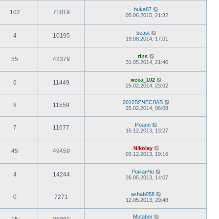
buka87
102
71019
05.06.2015, 21:32
beast
4
10195
19.08.2014, 17:01
rins
55
42379
31.05.2014, 21:40
жека_102
6
11449
25.02.2014, 23:02
2012ВЯЧЕСЛАВ
8
11559
25.02.2014, 06:08
Иоанн
7
11677
15.12.2013, 13:27
Nikolay
45
49459
03.12.2013, 19:16
РоманЧо
4
14244
26.05.2013, 14:07
ashab058
0
7271
12.05.2013, 20:48
Mutabor