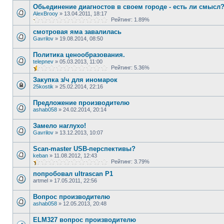
Обьединение диагностов в своем городе - есть ли смысл
AlexBrooy
»
13.04.2011, 18:17
Рейтинг: 1.89%
смотровая яма завалилась
Gavrilov
»
19.08.2014, 08:50
Политика ценообразования.
telepnev
»
05.03.2013, 11:00
Рейтинг: 5.36%
Закупка з/ч для иномарок
25kostik
»
25.02.2014, 22:16
Предложение производителю
ashab058
»
24.02.2014, 20:14
Замело наглухо!
Gavrilov
»
13.12.2013, 10:07
Scan-master USB-перспективы?
keban
»
11.08.2012, 12:43
Рейтинг: 3.79%
попробовал ultrascan P1
artmel
»
17.05.2011, 22:56
Вопрос производителю
ashab058
»
12.05.2013, 20:48
ELM327 вопрос производителю