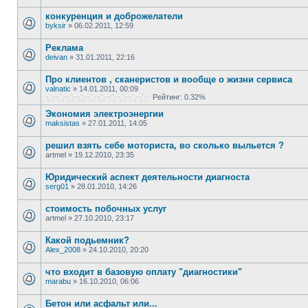
конкуренция и доброжелатели
byksir
»
06.02.2011, 12:59
Реклама
deivan
»
31.01.2011, 22:16
Про клиентов , сканеристов и вообще о жизни сервиса
valnatic
»
14.01.2011, 00:09
Рейтинг: 0.32%
Экономия электроэнергии
maksistas
»
27.01.2011, 14:05
решил взять себе моториста, во сколько выльется ?
artmel
»
19.12.2010, 23:35
Юридический аспект деятельности диагноста
serg01
»
28.01.2010, 14:26
стоимость побочных услуг
artmel
»
27.10.2010, 23:17
Какой подьемник?
Alex_2008
»
24.10.2010, 20:20
что входит в базовую оплату "диагностики"
marabu
»
16.10.2010, 06:06
Бетон или асфальт или...