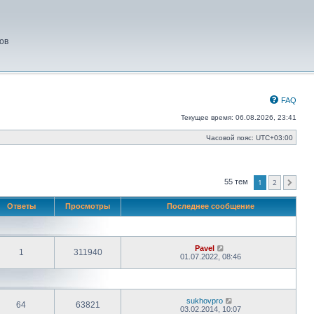
ов
FAQ
Текущее время: 06.08.2026, 23:41
Часовой пояс:
UTC+03:00
1
2
55 тем
След.
Ответы
Просмотры
Последнее сообщение
Pavel
1
311940
01.07.2022, 08:46
sukhovpro
64
63821
03.02.2014, 10:07