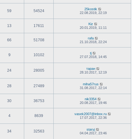
25kostik
59
54524
22.08.2019, 22:19
Kiz
13
17611
20.01.2019, 11:11
rafa
66
51708
21.10.2018, 22:24
tj
9
10102
27.07.2018, 14:45
таран
24
28005
28.10.2017, 12:19
miha57rus
28
27489
31.08.2017, 22:14
nik3354
30
36753
20.08.2017, 19:46
vasek2007@inbox.ru
4
8639
17.07.2017, 22:36
staryj
34
32563
04.04.2017, 23:46