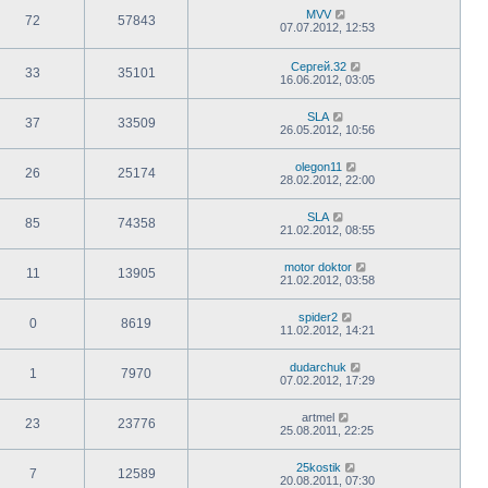
MVV
72
57843
07.07.2012, 12:53
Сергей.32
33
35101
16.06.2012, 03:05
SLA
37
33509
26.05.2012, 10:56
olegon11
26
25174
28.02.2012, 22:00
SLA
85
74358
21.02.2012, 08:55
motor doktor
11
13905
21.02.2012, 03:58
spider2
0
8619
11.02.2012, 14:21
dudarchuk
1
7970
07.02.2012, 17:29
artmel
23
23776
25.08.2011, 22:25
25kostik
7
12589
20.08.2011, 07:30