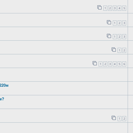
1
2
3
4
5
1
2
3
1
2
3
1
2
1
2
3
4
5
6
 220м
е?
1
2