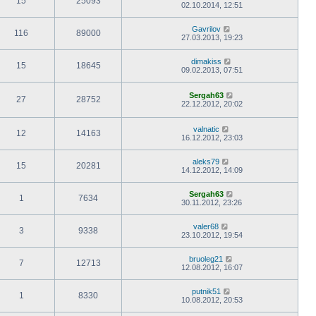
15
25093
02.10.2014, 12:51
Gavrilov
116
89000
27.03.2013, 19:23
dimakiss
15
18645
09.02.2013, 07:51
Sergah63
27
28752
22.12.2012, 20:02
valnatic
12
14163
16.12.2012, 23:03
aleks79
15
20281
14.12.2012, 14:09
Sergah63
1
7634
30.11.2012, 23:26
valer68
3
9338
23.10.2012, 19:54
bruoleg21
7
12713
12.08.2012, 16:07
putnik51
1
8330
10.08.2012, 20:53