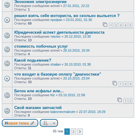
Экономия электроэнергии
Последнее сообщение
artmel
«
27.01.2011, 22:22
Ответы:
1
решил взять себе моториста, во сколько выльется ?
Последнее сообщение
профан
«
23.01.2011, 01:36
Ответы:
69
1
2
3
4
5
Юридический аспект деятельности диагноста
Последнее сообщение
теклос
«
20.12.2010, 13:30
Ответы:
13
стоимость побочных услуг
Последнее сообщение
artmel
«
28.10.2010, 19:34
Ответы:
4
Какой подьемник?
Последнее сообщение
shalian
«
26.10.2010, 01:38
Ответы:
11
что входит в базовую оплату "диагностики"
Последнее сообщение
artmel
«
20.10.2010, 23:04
Ответы:
33
1
2
3
Бетон или асфальт или...
Последнее сообщение
Kiz
«
03.10.2010, 21:58
Ответы:
23
1
2
Свой магазин запчастей
Последнее сообщение
balovnevmaksim
«
22.07.2010, 19:29
Ответы:
9
Новая тема
1
2
55 тем
След.