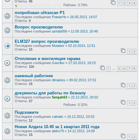
Ответы:
45
1
2
3
4
Рейтинг: 3.79%
попробовал ultrascan P1
Последнее сообщение
РоманЧо
«
26.05.2013, 14:07
Ответы:
4
Вопрос производителю
Последнее сообщение
ashab058
«
12.05.2013, 20:48
ELM327 вопрос производителю
Последнее сообщение
Mutabor
«
02.10.2014, 12:51
Ответы:
15
1
2
Отопление и вентиляция гаража
Последнее сообщение
Gavrilov
«
27.03.2013, 19:23
Ответы:
116
1
5
6
7
8
…
наемный работник
Последнее сообщение
dimakiss
«
09.02.2013, 07:51
Ответы:
15
1
2
документы для работы по безналу
Последнее сообщение
Sergah63
«
22.12.2012, 20:02
Ответы:
27
1
2
Рейтинг: 0.32%
Подскажите
Последнее сообщение
valnatic
«
16.12.2012, 23:03
Ответы:
12
Новая Алдата 10.40 за 1 квартал 2011 года
Последнее сообщение
aleks79
«
14.12.2012, 14:09
Ответы:
15
1
2