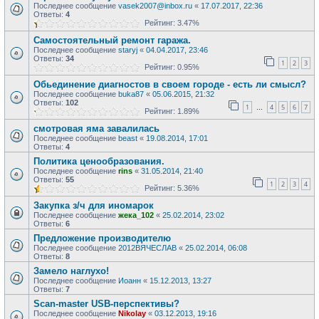
Последнее сообщение
vasek2007@inbox.ru
«
17.07.2017, 22:36
Ответы:
4
Рейтинг: 3.47%
Самостоятельный ремонт гаража.
Последнее сообщение
staryj
«
04.04.2017, 23:46
Ответы:
34
1
2
3
Рейтинг: 0.95%
Обьединение диагностов в своем городе - есть ли смысл?
Последнее сообщение
buka87
«
05.06.2015, 21:32
Ответы:
102
1
4
5
6
7
…
Рейтинг: 1.89%
смотровая яма завалилась
Последнее сообщение
beast
«
19.08.2014, 17:01
Ответы:
4
Политика ценообразования.
Последнее сообщение
rins
«
31.05.2014, 21:40
Ответы:
55
1
2
3
4
Рейтинг: 5.36%
Закупка з/ч для иномарок
Последнее сообщение
жека_102
«
25.02.2014, 23:02
Ответы:
6
Предложение производителю
Последнее сообщение
2012ВЯЧЕСЛАВ
«
25.02.2014, 06:08
Ответы:
8
Замело наглухо!
Последнее сообщение
Иоанн
«
15.12.2013, 13:27
Ответы:
7
Scan-master USB-перспективы?
Последнее сообщение
Nikolay
«
03.12.2013, 19:16