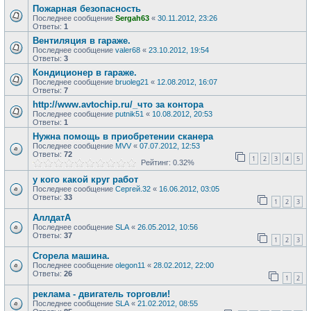
Пожарная безопасность
Последнее сообщение
Sergah63
«
30.11.2012, 23:26
Ответы:
1
Вентиляция в гараже.
Последнее сообщение
valer68
«
23.10.2012, 19:54
Ответы:
3
Кондиционер в гараже.
Последнее сообщение
bruoleg21
«
12.08.2012, 16:07
Ответы:
7
http://www.avtochip.ru/_что за контора
Последнее сообщение
putnik51
«
10.08.2012, 20:53
Ответы:
1
Нужна помощь в приобретении сканера
Последнее сообщение
MVV
«
07.07.2012, 12:53
Ответы:
72
1
2
3
4
5
Рейтинг: 0.32%
у кого какой круг работ
Последнее сообщение
Сергей.32
«
16.06.2012, 03:05
Ответы:
33
1
2
3
АллдатА
Последнее сообщение
SLA
«
26.05.2012, 10:56
Ответы:
37
1
2
3
Сгорела машина.
Последнее сообщение
olegon11
«
28.02.2012, 22:00
Ответы:
26
1
2
реклама - двигатель торговли!
Последнее сообщение
SLA
«
21.02.2012, 08:55