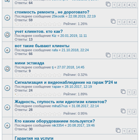
Ответы:
64
1
2
3
4
5
стоимость ремонта , не дороговато?
Последнее сообщение
25kostik
«
22.08.2019, 22:19
Ответы:
59
1
2
3
4
Рейтинг: 1.26%
учет клиентов. кто как?
Последнее сообщение
Kiz
«
20.01.2019, 11:11
Ответы:
13
вот такие бывают клиенты
Последнее сообщение
rafa
«
21.10.2018, 22:24
Ответы:
66
1
2
3
4
5
мини эстакада
Последнее сообщение
tj
«
27.07.2018, 14:45
Ответы:
9
Рейтинг: 0.32%
Сигнализация и видеонаблюдение на гараж 9*24 м
Последнее сообщение
таран
«
28.10.2017, 12:19
Ответы:
24
1
2
Рейтинг: 1.89%
Жадность, глупость или идиотизм клиентов?
Последнее сообщение
miha57rus
«
31.08.2017, 22:14
Ответы:
28
1
2
Рейтинг: 0.95%
Кто каким оборудованием пользуется?
Последнее сообщение
nik3354
«
20.08.2017, 19:46
Ответы:
30
1
2
3
Гарантия на услуги