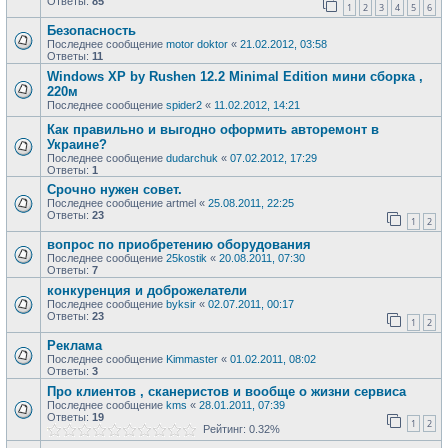
Ответы:
85
1
2
3
4
5
6
Безопасность
Последнее сообщение
motor doktor
«
21.02.2012, 03:58
Ответы:
11
Windows XP by Rushen 12.2 Minimal Edition мини сборка ,
220м
Последнее сообщение
spider2
«
11.02.2012, 14:21
Как правильно и выгодно оформить авторемонт в
Украине?
Последнее сообщение
dudarchuk
«
07.02.2012, 17:29
Ответы:
1
Срочно нужен совет.
Последнее сообщение
artmel
«
25.08.2011, 22:25
Ответы:
23
1
2
вопрос по приобретению оборудования
Последнее сообщение
25kostik
«
20.08.2011, 07:30
Ответы:
7
конкуренция и доброжелатели
Последнее сообщение
byksir
«
02.07.2011, 00:17
Ответы:
23
1
2
Реклама
Последнее сообщение
Kimmaster
«
01.02.2011, 08:02
Ответы:
3
Про клиентов , сканеристов и вообще о жизни сервиса
Последнее сообщение
kms
«
28.01.2011, 07:39
Ответы:
19
1
2
Рейтинг: 0.32%