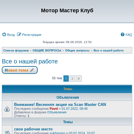
Мотор Мастер Клуб
Вход
Регистрация
FAQ
Текущее время: 08.08.2026, 12:52
Список форумов
ОБЩИЕ ВОПРОСЫ
Общие вопросы
Все о нашей работе
Все о нашей работе
Новая тема
1
2
55 тем
След.
Темы
Объявления
Внимание! Весенняя акция на Scan Master CAN
Последнее сообщение
Pavel
«
01.07.2022, 08:46
Добавлено в форуме
Объявления
Ответы:
1
Темы
свое рабочее место
Последнее сообщение
sukhovpro
«
03.02.2014, 10:07