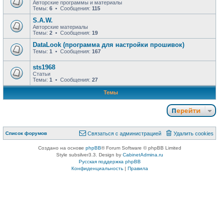
Авторские программы и материалы
Темы:
6
• Сообщения:
115
S.A.W.
Авторские материалы
Темы:
2
• Сообщения:
19
DataLook (программа для настройки прошивок)
Темы:
1
• Сообщения:
167
sts1968
Статьи
Темы:
1
• Сообщения:
27
Темы
Перейти
Список форумов
Связаться с администрацией
Удалить cookies
Создано на основе
phpBB
® Forum Software © phpBB Limited
Style subsilver3.3. Design by
CabinetAdmina.ru
Русская поддержка phpBB
Конфиденциальность
|
Правила