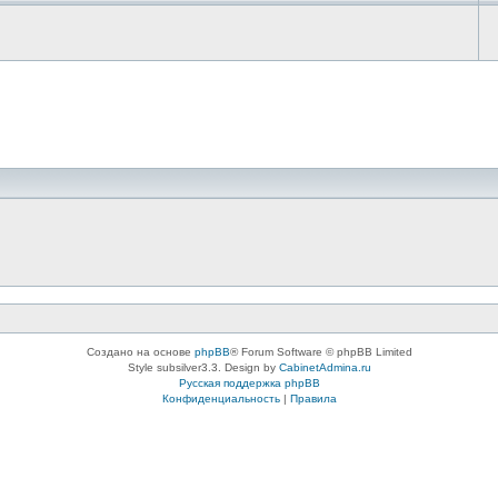
Создано на основе
phpBB
® Forum Software © phpBB Limited
Style subsilver3.3. Design by
CabinetAdmina.ru
Русская поддержка phpBB
Конфиденциальность
|
Правила