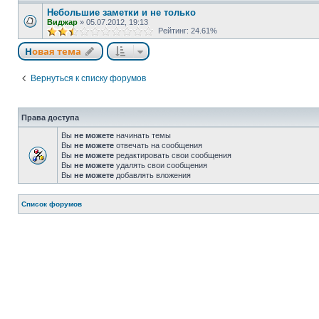
Небольшие заметки и не только
Виджар
»
05.07.2012, 19:13
Рейтинг: 24.61%
Новая тема
Вернуться к списку форумов
Права доступа
Вы
не можете
начинать темы
Вы
не можете
отвечать на сообщения
Вы
не можете
редактировать свои сообщения
Вы
не можете
удалять свои сообщения
Вы
не можете
добавлять вложения
Список форумов