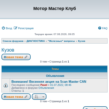
Мотор Мастер Клуб
Вход
Регистрация
FAQ
Текущее время: 07.08.2026, 09:05
Список форумов
ДИАГНОСТИКА
"Железные" вопросы
Кузов
Кузов
Новая тема
0 тем • Страница
1
из
1
Темы
Объявления
Внимание! Весенняя акция на Scan Master CAN
Последнее сообщение
Pavel
«
01.07.2022, 08:46
Добавлено в форуме
Объявления
Ответы:
1
Новая тема
0 тем • Страница
1
из
1