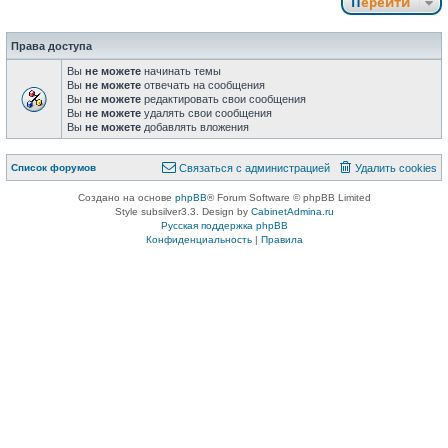
Перейти
Права доступа
Вы
не можете
начинать темы
Вы
не можете
отвечать на сообщения
Вы
не можете
редактировать свои сообщения
Вы
не можете
удалять свои сообщения
Вы
не можете
добавлять вложения
Список форумов
Связаться с администрацией
Удалить cookies
Создано на основе
phpBB
® Forum Software © phpBB Limited
Style subsilver3.3. Design by
CabinetAdmina.ru
Русская поддержка phpBB
Конфиденциальность
|
Правила