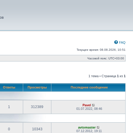
ов
FAQ
Текущее время: 08.08.2026, 10:51
Часовой пояс:
UTC+03:00
1 тема • Страница
1
из
1
Ответы
Просмотры
Последнее сообщение
Pavel
1
312389
01.07.2022, 08:46
avtomaster
0
10343
07.12.2012, 19:11