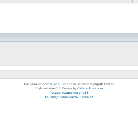
Создано на основе
phpBB
® Forum Software © phpBB Limited
Style subsilver3.3. Design by
CabinetAdmina.ru
Русская поддержка phpBB
Конфиденциальность
|
Правила