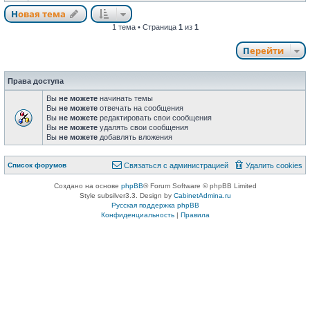
Новая тема
1 тема • Страница
1
из
1
Перейти
Права доступа
Вы
не можете
начинать темы
Вы
не можете
отвечать на сообщения
Вы
не можете
редактировать свои сообщения
Вы
не можете
удалять свои сообщения
Вы
не можете
добавлять вложения
Список форумов
Связаться с администрацией
Удалить cookies
Создано на основе
phpBB
® Forum Software © phpBB Limited
Style subsilver3.3. Design by
CabinetAdmina.ru
Русская поддержка phpBB
Конфиденциальность
|
Правила