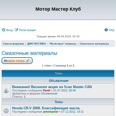
Мотор Мастер Клуб
Вход
Регистрация
FAQ
Текущее время: 08.08.2026, 02:18
Список форумов
ДИАГНОСТИКА
"Железные" вопросы
Смазочные материалы
Смазочные материалы
Новая тема
1 тема • Страница
1
из
1
Темы
Объявления
Внимание! Весенняя акция на Scan Master CAN
Последнее сообщение
Pavel
«
01.07.2022, 08:46
Добавлено в форуме
Объявления
Ответы:
1
Темы
Honda CR-V 2008. Классификация масла.
Последнее сообщение
avtomaster
«
07.12.2012, 19:11