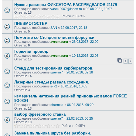
Нужны размеры ФИКСАТОРА РАСПРЕДВАЛОВ 21179
Последнее сообщение
vasek2007@inbox.ru
«
02.08.2021, 10:07
Ответы:
13
Рейтинг: 0.63%
ПНЕВМОТЭСТЕР
Последнее сообщение
SAN
«
12.09.2017, 22:18
Ответы:
5
Помогите со Стендом очистки форсунки
Последнее сообщение
avtomaster
«
26.03.2017, 22:00
Ответы:
6
Горючий провод.
Последнее сообщение
avtomaster
«
10.12.2016, 22:05
Ответы:
15
1
2
Стенд для тестирования карбюраторов.
Последнее сообщение
шаман7
«
20.01.2016, 02:18
Ответы:
14
Лазерные стенды развала схождения.
Последнее сообщение
в-72
«
10.01.2016, 13:05
Ответы:
3
измеритель натяжения ремней приводных валов FORCE
9G0804
Последнее сообщение
chermak
«
06.04.2013, 09:29
Ответы:
13
выбор фрезерного станка
Последнее сообщение
шаман7
«
22.02.2013, 00:25
Ответы:
10
Рейтинг: 0.95%
Замена пыльника шруса без разборки.