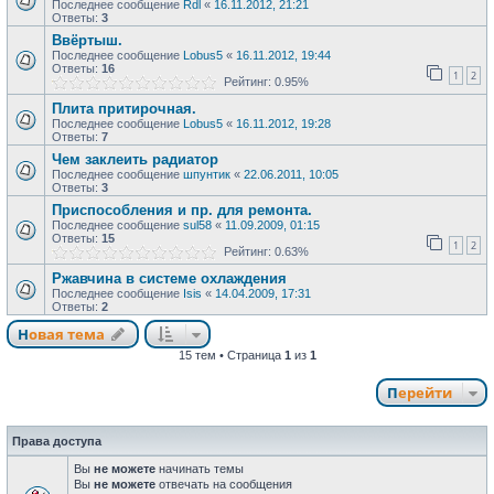
Последнее сообщение
Rdl
«
16.11.2012, 21:21
Ответы:
3
Ввёртыш.
Последнее сообщение
Lobus5
«
16.11.2012, 19:44
Ответы:
16
1
2
Рейтинг: 0.95%
Плита притирочная.
Последнее сообщение
Lobus5
«
16.11.2012, 19:28
Ответы:
7
Чем заклеить радиатор
Последнее сообщение
шпунтик
«
22.06.2011, 10:05
Ответы:
3
Приспособления и пр. для ремонта.
Последнее сообщение
sul58
«
11.09.2009, 01:15
Ответы:
15
1
2
Рейтинг: 0.63%
Ржавчина в системе охлаждения
Последнее сообщение
Isis
«
14.04.2009, 17:31
Ответы:
2
Новая тема
15 тем • Страница
1
из
1
Перейти
Права доступа
Вы
не можете
начинать темы
Вы
не можете
отвечать на сообщения