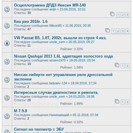
Осциллограмма ДПДЗ Нексия MR-140
Последнее сообщение
antjn
«
23.06.2019, 10:31
Ответы:
30
1
2
3
Киа рио 2016г. 1.6
Последнее сообщение
Nilson85
«
11.06.2019, 20:35
Ответы:
47
1
2
3
4
VW Passat B5, 1.8Т, 2002г, вышли из строя 4 икз.
Последнее сообщение
uncle_sem
«
20.05.2019, 09:27
Ответы:
11
Рейтинг: 0.32%
Nissan Qashqai 2013 1.6L адаптация холостого хода
Последнее сообщение
armen1970
«
19.05.2019, 23:24
Ответы:
19
1
2
Рейтинг: 1.58%
Ниссан либерти нет управления реле дроссельной
заслонки
Последнее сообщение
belyaev-134
«
18.04.2019, 17:34
Ответы:
2
Интересные случаи диагностики и ремонта.
Последнее сообщение
uncle_sem
«
24.03.2019, 18:06
Ответы:
26
1
2
Рейтинг: 1.89%
М 7.9.8
Последнее сообщение
Начинающий
«
05.11.2018, 07:34
Ответы:
2
Рейтинг: 0.32%
Сигнал на тахометр с ЭБУ