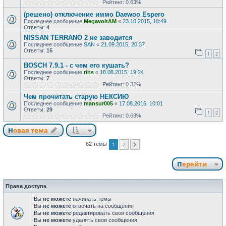
Рейтинг: 0.63%
(решено) отключение иммо Daewoo Espero
Последнее сообщение
MegavoltAM
«
23.10.2015, 18:49
Ответы:
4
NISSAN TERRANO 2 не заводится
Последнее сообщение
SAN
«
21.09.2015, 20:37
Ответы:
15
1
2
BOSCH 7.9.1 - с чем его кушать?
Последнее сообщение
rins
«
18.08.2015, 19:24
Ответы:
7
Рейтинг: 0.32%
Чем прочитать старую НЕКСИЮ
Последнее сообщение
mansur005
«
17.08.2015, 10:01
Ответы:
29
1
2
Рейтинг: 0.63%
Новая тема
1
2
62 темы
След.
Перейти
Права доступа
Вы
не можете
начинать темы
Вы
не можете
отвечать на сообщения
Вы
не можете
редактировать свои сообщения
Вы
не можете
удалять свои сообщения