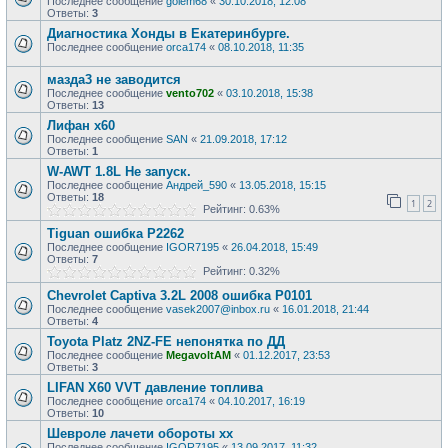
Последнее сообщение
golem68
«
30.10.2018, 12:08
Ответы:
3
Диагностика Хонды в Екатеринбурге.
Последнее сообщение
orca174
«
08.10.2018, 11:35
мазда3 не заводится
Последнее сообщение
vento702
«
03.10.2018, 15:38
Ответы:
13
Лифан х60
Последнее сообщение
SAN
«
21.09.2018, 17:12
Ответы:
1
W-AWT 1.8L Не запуск.
Последнее сообщение
Андрей_590
«
13.05.2018, 15:15
Ответы:
18
1
2
Рейтинг: 0.63%
Tiguan ошибка Р2262
Последнее сообщение
IGOR7195
«
26.04.2018, 15:49
Ответы:
7
Рейтинг: 0.32%
Chevrolet Captiva 3.2L 2008 ошибка P0101
Последнее сообщение
vasek2007@inbox.ru
«
16.01.2018, 21:44
Ответы:
4
Toyota Platz 2NZ-FE непонятка по ДД
Последнее сообщение
MegavoltAM
«
01.12.2017, 23:53
Ответы:
3
LIFAN X60 VVT давление топлива
Последнее сообщение
orca174
«
04.10.2017, 16:19
Ответы:
10
Шевроле лачети обороты хх
Последнее сообщение
IGOR7195
«
13.09.2017, 11:32