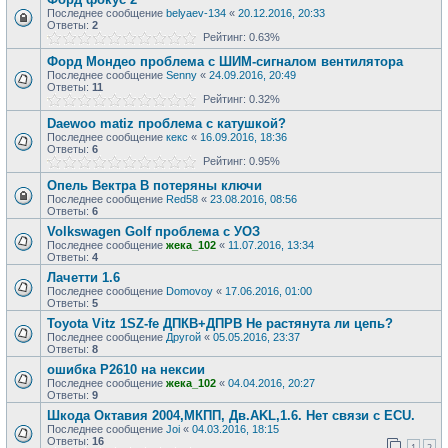
Последнее сообщение
belyaev-134
«
20.12.2016, 20:33
Ответы:
2
Рейтинг: 0.63%
Форд Мондео проблема с ШИМ-сигналом вентилятора
Последнее сообщение
Senny
«
24.09.2016, 20:49
Ответы:
11
Рейтинг: 0.32%
Daewoo matiz проблема с катушкой?
Последнее сообщение
кекс
«
16.09.2016, 18:36
Ответы:
6
Рейтинг: 0.95%
Опель Вектра В потеряны ключи
Последнее сообщение
Red58
«
23.08.2016, 08:56
Ответы:
6
Volkswagen Golf проблема с УОЗ
Последнее сообщение
жека_102
«
11.07.2016, 13:34
Ответы:
4
Лачетти 1.6
Последнее сообщение
Domovoy
«
17.06.2016, 01:00
Ответы:
5
Toyota Vitz 1SZ-fe ДПКВ+ДПРВ Не растянута ли цепь?
Последнее сообщение
Другой
«
05.05.2016, 23:37
Ответы:
8
ошибка P2610 на нексии
Последнее сообщение
жека_102
«
04.04.2016, 20:27
Ответы:
9
Шкода Октавия 2004,МКПП, Дв.AKL,1.6. Нет связи с ECU.
Последнее сообщение
Joi
«
04.03.2016, 18:15
Ответы:
16
1
2