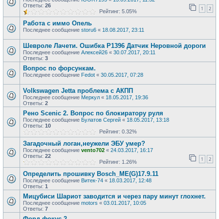
Ответы:
26
1
2
Рейтинг: 5.05%
Работа с иммо Опель
Последнее сообщение
storu6
«
18.08.2017, 23:11
Шевроле Лачети. Ошибка Р1396 Датчик Неровной дороги
Последнее сообщение
Алексей26
«
30.07.2017, 20:11
Ответы:
3
Вопрос по форсункам.
Последнее сообщение
Fedot
«
30.05.2017, 07:28
Volkswagen Jetta проблема с АКПП
Последнее сообщение
Меркул
«
18.05.2017, 19:36
Ответы:
2
Рено Scenic 2. Вопрос по блокиратору руля
Последнее сообщение
Булатов Сергей
«
18.05.2017, 13:18
Ответы:
10
Рейтинг: 0.32%
Загадочный логан,неужели ЭБУ умер?
Последнее сообщение
vento702
«
24.03.2017, 16:17
Ответы:
22
1
2
Рейтинг: 1.26%
Определить прошивку Bosch_ME(G)17.9.11
Последнее сообщение
Витек-74
«
18.03.2017, 12:48
Ответы:
1
Мицубиси Шариот заводится и через пару минут глохнет.
Последнее сообщение
motors
«
03.01.2017, 10:05
Ответы:
7
Форд фокус 2