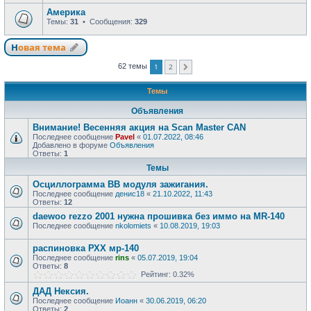
Америка
Темы:
31
• Сообщения:
329
Новая тема
1
2
62 темы
След.
Темы
Объявления
Внимание! Весенняя акция на Scan Master CAN
Последнее сообщение
Pavel
«
01.07.2022, 08:46
Добавлено в форуме
Объявления
Ответы:
1
Темы
Осциллограмма ВВ модуля зажигания.
Последнее сообщение
денис18
«
21.10.2022, 11:43
Ответы:
12
daewoo rezzo 2001 нужна прошивка без иммо на MR-140
Последнее сообщение
nkolomiets
«
10.08.2019, 19:03
распиновка РХХ мр-140
Последнее сообщение
rins
«
05.07.2019, 19:04
Ответы:
8
Рейтинг: 0.32%
ДАД Нексия.
Последнее сообщение
Иоанн
«
30.06.2019, 06:20
Ответы:
2