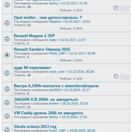
Последнее сообщение
Senny
«
21.03.2017, 21:35
Ответы:
18
1
2
Рейтинг: 0.32%
Opel multec , чем дигностировать ?
Последнее сообщение
Wladimir
«
01.03.2017, 23:53
Ответы:
13
Рейтинг: 0.95%
Renault Megane 2 ЭУР
Последнее сообщение
malyr
«
31.01.2017, 11:57
Ответы:
2
Renault Sandero Stepway 2016
Последнее сообщение
FeniX_1987
«
12.01.2017, 00:08
Ответы:
3
Рейтинг: 0.63%
ауди 80 переливает
Последнее сообщение
uncle_sem
«
13.12.2016, 20:39
Ответы:
20
1
2
Рейтинг: 0.32%
Вектра А,1994г-непоятки с иммобилайзером.
Последнее сообщение
jein2003
«
13.12.2016, 15:27
Ответы:
4
JAGUAR XJ6 2004г. не заводиться
Последнее сообщение
tka4en
«
26.10.2016, 20:24
Ответы:
12
VW Caddy дизель 2006 не заводится.
Последнее сообщение
Senny
«
23.10.2016, 17:51
Skoda octavia 2013 год
Последнее сообщение
FeniX_1987
«
24.09.2016, 06:00