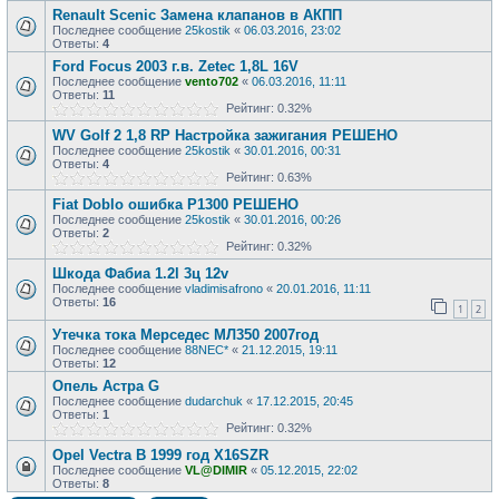
Renault Scenic Замена клапанов в АКПП
Последнее сообщение
25kostik
«
06.03.2016, 23:02
Ответы:
4
Ford Focus 2003 г.в. Zetec 1,8L 16V
Последнее сообщение
vento702
«
06.03.2016, 11:11
Ответы:
11
Рейтинг: 0.32%
WV Golf 2 1,8 RP Настройка зажигания РЕШЕНО
Последнее сообщение
25kostik
«
30.01.2016, 00:31
Ответы:
4
Рейтинг: 0.63%
Fiat Doblo ошибка P1300 РЕШЕНО
Последнее сообщение
25kostik
«
30.01.2016, 00:26
Ответы:
2
Рейтинг: 0.32%
Шкода Фабиа 1.2l 3ц 12v
Последнее сообщение
vladimisafrono
«
20.01.2016, 11:11
Ответы:
16
1
2
Утечка тока Мерседес МЛ350 2007год
Последнее сообщение
88NEC*
«
21.12.2015, 19:11
Ответы:
12
Опель Астра G
Последнее сообщение
dudarchuk
«
17.12.2015, 20:45
Ответы:
1
Рейтинг: 0.32%
Opel Vectra B 1999 год X16SZR
Последнее сообщение
VL@DIMIR
«
05.12.2015, 22:02
Ответы:
8