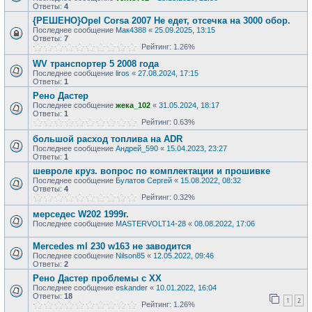
Ответы:
4
{РЕШЕНО}Opel Corsa 2007 Не едет, отсечка на 3000 обор.
Последнее сообщение
Мак4388
«
25.09.2025, 13:15
Ответы:
7
Рейтинг: 1.26%
WV транспортер 5 2008 года
Последнее сообщение
liros
«
27.08.2024, 17:15
Ответы:
1
Рено Дастер
Последнее сообщение
жека_102
«
31.05.2024, 18:17
Ответы:
1
Рейтинг: 0.63%
большой расход топлива на ADR
Последнее сообщение
Андрей_590
«
15.04.2023, 23:27
Ответы:
1
шевроле круз. вопрос по комплектации и прошивке
Последнее сообщение
Булатов Сергей
«
15.08.2022, 08:32
Ответы:
4
Рейтинг: 0.32%
мерседес W202 1999г.
Последнее сообщение
MASTERVOLT14-28
«
08.08.2022, 17:06
Mercedes ml 230 w163 не заводится
Последнее сообщение
Nilson85
«
12.05.2022, 09:46
Ответы:
2
Рено Дастер проблемы с ХХ
Последнее сообщение
eskander
«
10.01.2022, 16:04
Ответы:
18
1
2
Рейтинг: 1.26%