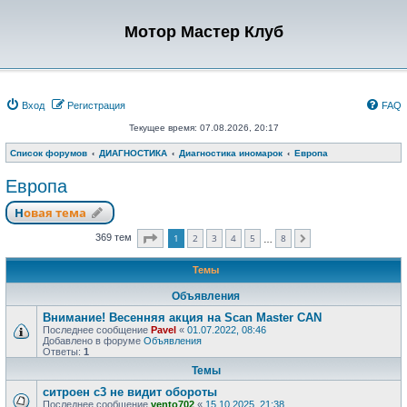
Мотор Мастер Клуб
Вход
Регистрация
FAQ
Текущее время: 07.08.2026, 20:17
Список форумов
ДИАГНОСТИКА
Диагностика иномарок
Европа
Европа
Новая тема
Страница
1
из
8
1
2
3
4
5
8
369 тем
След.
…
Темы
Объявления
Внимание! Весенняя акция на Scan Master CAN
Последнее сообщение
Pavel
«
01.07.2022, 08:46
Добавлено в форуме
Объявления
Ответы:
1
Темы
ситроен с3 не видит обороты
Последнее сообщение
vento702
«
15.10.2025, 21:38