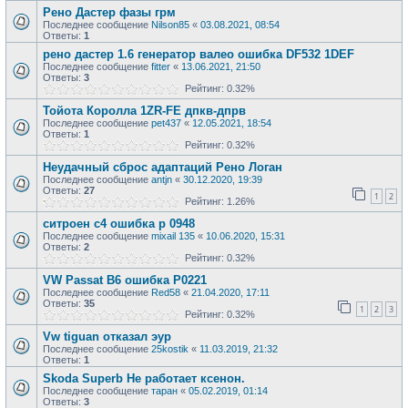
Рено Дастер фазы грм
Последнее сообщение
Nilson85
«
03.08.2021, 08:54
Ответы:
1
рено дастер 1.6 генератор валео ошибка DF532 1DEF
Последнее сообщение
fitter
«
13.06.2021, 21:50
Ответы:
3
Рейтинг: 0.32%
Тойота Королла 1ZR-FE дпкв-дпрв
Последнее сообщение
pet437
«
12.05.2021, 18:54
Ответы:
1
Рейтинг: 0.32%
Неудачный сброс адаптаций Рено Логан
Последнее сообщение
antjn
«
30.12.2020, 19:39
Ответы:
27
1
2
Рейтинг: 1.26%
ситроен с4 ошибка р 0948
Последнее сообщение
mixail 135
«
10.06.2020, 15:31
Ответы:
2
Рейтинг: 0.32%
VW Passat B6 ошибка Р0221
Последнее сообщение
Red58
«
21.04.2020, 17:11
Ответы:
35
1
2
3
Рейтинг: 0.32%
Vw tiguan отказал эур
Последнее сообщение
25kostik
«
11.03.2019, 21:32
Ответы:
1
Skoda Superb Не работает ксенон.
Последнее сообщение
таран
«
05.02.2019, 01:14
Ответы:
3