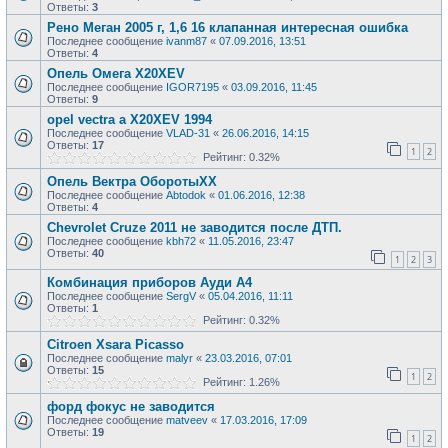
Ответы:
3
Рено Меган 2005 г, 1,6 16 клапанная интересная ошибка
Последнее сообщение
ivanm87
«
07.09.2016, 13:51
Ответы:
4
Опель Омега X20XEV
Последнее сообщение
IGOR7195
«
03.09.2016, 11:45
Ответы:
9
opel vectra a X20XEV 1994
Последнее сообщение
VLAD-31
«
26.06.2016, 14:15
Ответы:
17
1
2
Рейтинг: 0.32%
Опель Вектра ОборотыХХ
Последнее сообщение
Abtodok
«
01.06.2016, 12:38
Ответы:
4
Chevrolet Cruze 2011 не заводится после ДТП.
Последнее сообщение
kbh72
«
11.05.2016, 23:47
Ответы:
40
1
2
3
Комбинация приборов Ауди А4
Последнее сообщение
SergV
«
05.04.2016, 11:11
Ответы:
1
Рейтинг: 0.32%
Citroen Xsara Picasso
Последнее сообщение
malyr
«
23.03.2016, 07:01
Ответы:
15
1
2
Рейтинг: 1.26%
форд фокус не заводится
Последнее сообщение
matveev
«
17.03.2016, 17:09
Ответы:
19
1
2