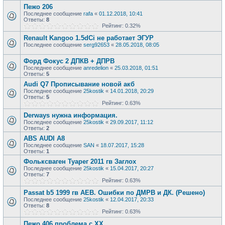
Пежо 206
Последнее сообщение
rafa
«
01.12.2018, 10:41
Ответы:
8
Рейтинг: 0.32%
Renault Kangoo 1.5dCi не работает ЭГУР
Последнее сообщение
serg92653
«
28.05.2018, 08:05
Форд Фокус 2 ДПКВ + ДПРВ
Последнее сообщение
anredelion
«
25.03.2018, 01:51
Ответы:
5
Audi Q7 Прописывание новой акб
Последнее сообщение
25kostik
«
14.01.2018, 20:29
Ответы:
5
Рейтинг: 0.63%
Derways нужна информация.
Последнее сообщение
25kostik
«
29.09.2017, 11:12
Ответы:
2
ABS AUDI A8
Последнее сообщение
SAN
«
18.07.2017, 15:28
Ответы:
1
Фольксваген Туарег 2011 гв Заглох
Последнее сообщение
25kostik
«
15.04.2017, 20:27
Ответы:
7
Рейтинг: 0.63%
Passat b5 1999 гв AEB. Ошибки по ДМРВ и ДК. (Решено)
Последнее сообщение
25kostik
«
12.04.2017, 20:33
Ответы:
8
Рейтинг: 0.63%
Пежо 406 проблема с ХХ