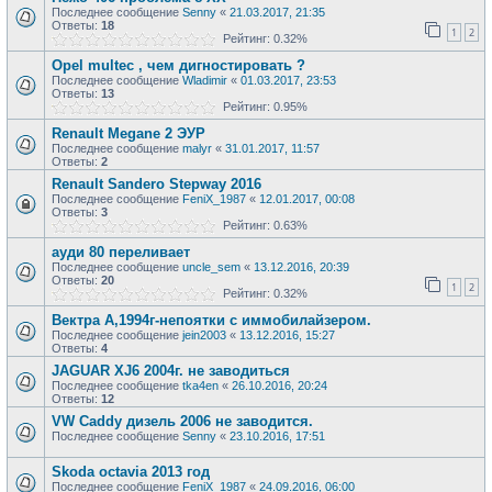
Последнее сообщение
Senny
«
21.03.2017, 21:35
Ответы:
18
1
2
Рейтинг: 0.32%
Opel multec , чем дигностировать ?
Последнее сообщение
Wladimir
«
01.03.2017, 23:53
Ответы:
13
Рейтинг: 0.95%
Renault Megane 2 ЭУР
Последнее сообщение
malyr
«
31.01.2017, 11:57
Ответы:
2
Renault Sandero Stepway 2016
Последнее сообщение
FeniX_1987
«
12.01.2017, 00:08
Ответы:
3
Рейтинг: 0.63%
ауди 80 переливает
Последнее сообщение
uncle_sem
«
13.12.2016, 20:39
Ответы:
20
1
2
Рейтинг: 0.32%
Вектра А,1994г-непоятки с иммобилайзером.
Последнее сообщение
jein2003
«
13.12.2016, 15:27
Ответы:
4
JAGUAR XJ6 2004г. не заводиться
Последнее сообщение
tka4en
«
26.10.2016, 20:24
Ответы:
12
VW Caddy дизель 2006 не заводится.
Последнее сообщение
Senny
«
23.10.2016, 17:51
Skoda octavia 2013 год
Последнее сообщение
FeniX_1987
«
24.09.2016, 06:00