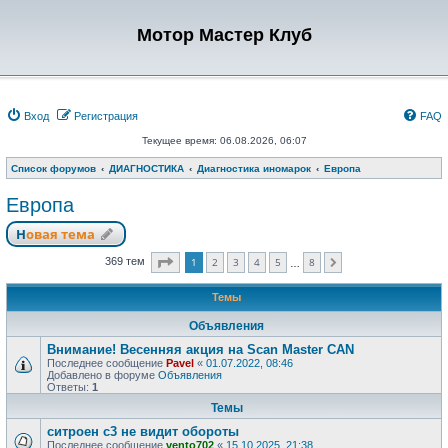
Мотор Мастер Клуб
Вход
Регистрация
FAQ
Текущее время: 06.08.2026, 06:07
Список форумов
ДИАГНОСТИКА
Диагностика иномарок
Европа
Европа
Новая тема
Страница
1
из
8
1
2
3
4
5
8
369 тем
След.
…
Темы
Объявления
Внимание! Весенняя акция на Scan Master CAN
Последнее сообщение
Pavel
«
01.07.2022, 08:46
Добавлено в форуме
Объявления
Ответы:
1
Темы
ситроен с3 не видит обороты
Последнее сообщение
vento702
«
15.10.2025, 21:38