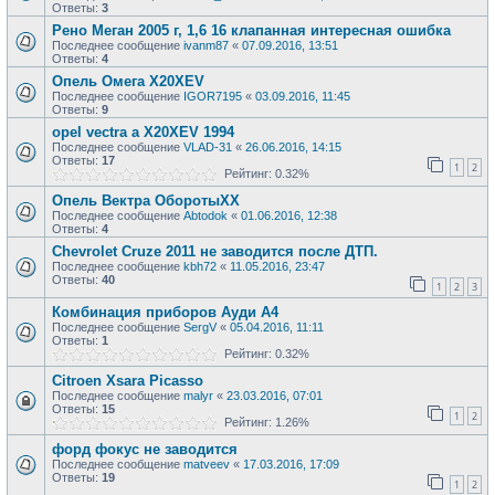
Ответы:
3
Рено Меган 2005 г, 1,6 16 клапанная интересная ошибка
Последнее сообщение
ivanm87
«
07.09.2016, 13:51
Ответы:
4
Опель Омега X20XEV
Последнее сообщение
IGOR7195
«
03.09.2016, 11:45
Ответы:
9
opel vectra a X20XEV 1994
Последнее сообщение
VLAD-31
«
26.06.2016, 14:15
Ответы:
17
1
2
Рейтинг: 0.32%
Опель Вектра ОборотыХХ
Последнее сообщение
Abtodok
«
01.06.2016, 12:38
Ответы:
4
Chevrolet Cruze 2011 не заводится после ДТП.
Последнее сообщение
kbh72
«
11.05.2016, 23:47
Ответы:
40
1
2
3
Комбинация приборов Ауди А4
Последнее сообщение
SergV
«
05.04.2016, 11:11
Ответы:
1
Рейтинг: 0.32%
Citroen Xsara Picasso
Последнее сообщение
malyr
«
23.03.2016, 07:01
Ответы:
15
1
2
Рейтинг: 1.26%
форд фокус не заводится
Последнее сообщение
matveev
«
17.03.2016, 17:09
Ответы:
19
1
2