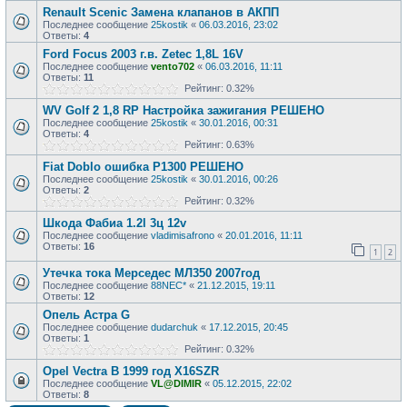
Renault Scenic Замена клапанов в АКПП
Последнее сообщение
25kostik
«
06.03.2016, 23:02
Ответы:
4
Ford Focus 2003 г.в. Zetec 1,8L 16V
Последнее сообщение
vento702
«
06.03.2016, 11:11
Ответы:
11
Рейтинг: 0.32%
WV Golf 2 1,8 RP Настройка зажигания РЕШЕНО
Последнее сообщение
25kostik
«
30.01.2016, 00:31
Ответы:
4
Рейтинг: 0.63%
Fiat Doblo ошибка P1300 РЕШЕНО
Последнее сообщение
25kostik
«
30.01.2016, 00:26
Ответы:
2
Рейтинг: 0.32%
Шкода Фабиа 1.2l 3ц 12v
Последнее сообщение
vladimisafrono
«
20.01.2016, 11:11
Ответы:
16
1
2
Утечка тока Мерседес МЛ350 2007год
Последнее сообщение
88NEC*
«
21.12.2015, 19:11
Ответы:
12
Опель Астра G
Последнее сообщение
dudarchuk
«
17.12.2015, 20:45
Ответы:
1
Рейтинг: 0.32%
Opel Vectra B 1999 год X16SZR
Последнее сообщение
VL@DIMIR
«
05.12.2015, 22:02
Ответы:
8