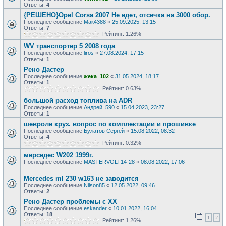
Ответы:
4
{РЕШЕНО}Opel Corsa 2007 Не едет, отсечка на 3000 обор.
Последнее сообщение
Мак4388
«
25.09.2025, 13:15
Ответы:
7
Рейтинг: 1.26%
WV транспортер 5 2008 года
Последнее сообщение
liros
«
27.08.2024, 17:15
Ответы:
1
Рено Дастер
Последнее сообщение
жека_102
«
31.05.2024, 18:17
Ответы:
1
Рейтинг: 0.63%
большой расход топлива на ADR
Последнее сообщение
Андрей_590
«
15.04.2023, 23:27
Ответы:
1
шевроле круз. вопрос по комплектации и прошивке
Последнее сообщение
Булатов Сергей
«
15.08.2022, 08:32
Ответы:
4
Рейтинг: 0.32%
мерседес W202 1999г.
Последнее сообщение
MASTERVOLT14-28
«
08.08.2022, 17:06
Mercedes ml 230 w163 не заводится
Последнее сообщение
Nilson85
«
12.05.2022, 09:46
Ответы:
2
Рено Дастер проблемы с ХХ
Последнее сообщение
eskander
«
10.01.2022, 16:04
Ответы:
18
1
2
Рейтинг: 1.26%