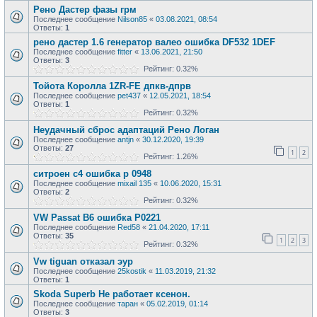
Рено Дастер фазы грм
Последнее сообщение
Nilson85
«
03.08.2021, 08:54
Ответы:
1
рено дастер 1.6 генератор валео ошибка DF532 1DEF
Последнее сообщение
fitter
«
13.06.2021, 21:50
Ответы:
3
Рейтинг: 0.32%
Тойота Королла 1ZR-FE дпкв-дпрв
Последнее сообщение
pet437
«
12.05.2021, 18:54
Ответы:
1
Рейтинг: 0.32%
Неудачный сброс адаптаций Рено Логан
Последнее сообщение
antjn
«
30.12.2020, 19:39
Ответы:
27
1
2
Рейтинг: 1.26%
ситроен с4 ошибка р 0948
Последнее сообщение
mixail 135
«
10.06.2020, 15:31
Ответы:
2
Рейтинг: 0.32%
VW Passat B6 ошибка Р0221
Последнее сообщение
Red58
«
21.04.2020, 17:11
Ответы:
35
1
2
3
Рейтинг: 0.32%
Vw tiguan отказал эур
Последнее сообщение
25kostik
«
11.03.2019, 21:32
Ответы:
1
Skoda Superb Не работает ксенон.
Последнее сообщение
таран
«
05.02.2019, 01:14
Ответы:
3