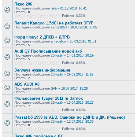
Пежо 206
Последнее сообщение
rafa
«
01.12.2018, 10:41
Ответы:
8
Рейтинг: 0.32%
Renault Kangoo 1.5dCi не работает ЭГУР
Последнее сообщение
serg92653
«
28.05.2018, 08:05
Форд Фокус 2 ДПКВ + ДПРВ
Последнее сообщение
anredelion
«
25.03.2018, 01:51
Ответы:
5
Audi Q7 Прописывание новой акб
Последнее сообщение
25kostik
«
14.01.2018, 20:29
Ответы:
5
Рейтинг: 0.63%
Derways нужна информация.
Последнее сообщение
25kostik
«
29.09.2017, 11:12
Ответы:
2
ABS AUDI A8
Последнее сообщение
SAN
«
18.07.2017, 15:28
Ответы:
1
Фольксваген Туарег 2011 гв Заглох
Последнее сообщение
25kostik
«
15.04.2017, 20:27
Ответы:
7
Рейтинг: 0.63%
Passat b5 1999 гв AEB. Ошибки по ДМРВ и ДК. (Решено)
Последнее сообщение
25kostik
«
12.04.2017, 20:33
Ответы:
8
Рейтинг: 0.63%
Пежо 406 проблема с ХХ