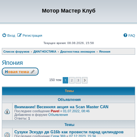
Мотор Мастер Клуб
Вход
Регистрация
FAQ
Текущее время: 08.08.2026, 15:58
Список форумов
ДИАГНОСТИКА
Диагностика иномарок
Япония
Япония
Новая тема
1
2
3
150 тем
След.
Темы
Объявления
Внимание! Весенняя акция на Scan Master CAN
Последнее сообщение
Pavel
«
01.07.2022, 08:46
Добавлено в форуме
Объявления
Ответы:
1
Темы
Сузуки Эскудо дв G16b как провести парад цилиндров
Последнее сообщение
Серж 369
«
07.12.2023, 15:34