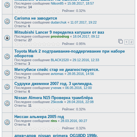
Последнее сообщение
Nilson85
«
15.08.2017, 18:57
Ответы:
14
Рейтинг: 0.32%
Carisma не заводится
Последнее сообщение
dudarchuk
«
11.07.2017, 19:22
Ответы:
6
Mitsubishi Lancer 9 переделка катушки от ваз
Последнее сообщение
prostodrug
«
18.04.2017, 09:12
Ответы:
27
1
2
Рейтинг: 0.95%
Toyota Mark 2 подтраивание-поддергивание при наборе
оборотов
Последнее сообщение
BLACK1520
«
29.12.2016, 12:33
Ответы:
3
Митсубиси спейс стар не диагностируется.
Последнее сообщение
avtomas
«
28.05.2016, 14:56
Ответы:
3
Судзуки джемени 2007 год. 3 цилиндра.
Последнее сообщение
ученик
«
06.05.2016, 12:00
Ответы:
6
Nissan Almera N15 Проверка трамблёра
Последнее сообщение
25kostik
«
28.04.2016, 22:08
Ответы:
11
Рейтинг: 0.32%
Ниссан альмера 2005 год
Последнее сообщение
rins
«
28.03.2016, 00:27
Ответы:
8
Рейтинг: 0.32%
дпкв+дпрв_nissan_primera_QG18DD 1998г.