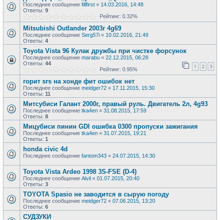
Последнее сообщение
fillfirst
«
14.03.2016, 14:48
Ответы:
9
Рейтинг: 0.32%
Mitsubishi Outlander 2003г 4g69
Последнее сообщение
Serg57i
«
10.02.2016, 21:49
Ответы:
4
Toyota Vista 96 Кулак дружбы при чистке форсунок
Последнее сообщение
marabu
«
22.12.2015, 06:28
Ответы:
44
1
2
3
Рейтинг: 0.95%
горит srs на хонде фит ошибок нет
Последнее сообщение
meidger72
«
17.11.2015, 15:30
Ответы:
11
Митсубиси Галант 2000г, правый руль. Двигатель 2л, 4g93
Последнее сообщение
tka4en
«
31.08.2015, 17:59
Ответы:
8
Мицубиси пинин GDI ошибка 0300 пропуски зажигания
Последнее сообщение
tka4en
«
31.07.2015, 19:21
Ответы:
1
honda civic 4d
Последнее сообщение
fantom343
«
24.07.2015, 14:30
Toyota Vista Ardeo 1998 3S-FSE (D-4)
Последнее сообщение
Alvil
«
01.07.2015, 20:40
Ответы:
3
TOYOTA Spasio не заводится в сырую погоду
Последнее сообщение
meidger72
«
07.06.2015, 13:20
Ответы:
6
СУДЗУКИ