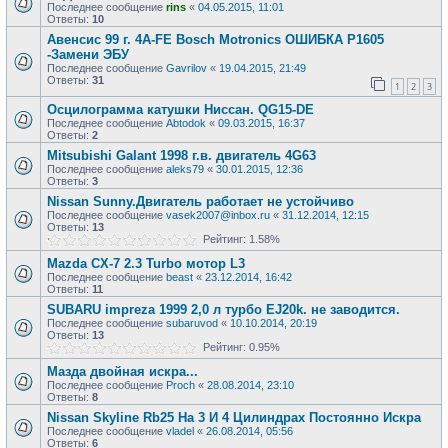
Последнее сообщение
rins
«
04.05.2015, 11:01
Ответы:
10
Авенсис 99 г. 4А-FE Bosch Motronics ОШИБКА P1605
-Замени ЭБУ
Последнее сообщение
Gavrilov
«
19.04.2015, 21:49
Ответы:
31
1
2
3
Осцилограмма катушки Ниссан. QG15-DE
Последнее сообщение
Abtodok
«
09.03.2015, 16:37
Ответы:
2
Mitsubishi Galant 1998 г.в. двигатель 4G63
Последнее сообщение
aleks79
«
30.01.2015, 12:36
Ответы:
3
Nissan Sunny.Двигатель работает не устойчиво
Последнее сообщение
vasek2007@inbox.ru
«
31.12.2014, 12:15
Ответы:
13
Рейтинг: 1.58%
Mazda CX-7 2.3 Turbo мотор L3
Последнее сообщение
beast
«
23.12.2014, 16:42
Ответы:
11
SUBARU impreza 1999 2,0 л турбо EJ20k. не заводится.
Последнее сообщение
subaruvod
«
10.10.2014, 20:19
Ответы:
13
Рейтинг: 0.95%
Мазда двойная искра...
Последнее сообщение
Proch
«
28.08.2014, 23:10
Ответы:
8
Nissan Skyline Rb25 На 3 И 4 Цилиндрах Постоянно Искра
Последнее сообщение
vladel
«
26.08.2014, 05:56
Ответы:
6