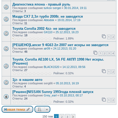
Диагностика япона - правый руль
Последнее сообщение
turkov-sergei
«
30.01.2014, 19:11
Ответы:
3
Мазда CX7 2,3л турбо 2008г. не заводится
Последнее сообщение
Abtodok
«
19.01.2014, 17:19
Ответы:
11
Toyota Corolla 2002 4zz- не заводится
Последнее сообщение
GK110
«
25.12.2013, 16:23
Ответы:
18
1
2
Рейтинг: 1.89%
[РЕШЕНО]Lancer 9 4G63 2л 2007 нет искры не заводится
Последнее сообщение
air09
«
24.12.2013, 01:20
Ответы:
46
1
2
3
4
Toyota_Corolla AE100 LX, 5A FE АКПП 1998 Нет искры.
(Решено)
Последнее сообщение
BLACK1520
«
14.12.2013, 09:56
Ответы:
27
1
2
Рейтинг: 0.32%
1jz- в нашем авто
Последнее сообщение
serg66
«
05.10.2013, 16:19
Ответы:
4
[Решено]NISSAN Sunny 1993года плохой запуск
Последнее сообщение
Grey_earl
«
03.10.2013, 00:17
Ответы:
24
1
2
Рейтинг: 0.32%
Новая тема
1
2
3
150 тем
След.