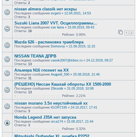
Ответы:
2
nissan almera classik нет искры
Последнее сообщение
evgeni
«
12.04.2021, 14:53
Ответы:
3
Suzuki Liana 2007 VVT. Осциллограммы...
Последнее сообщение
sav liana
«
15.09.2019, 09:43
Ответы:
16
1
2
Рейтинг: 0.95%
Mazda 626 - распиновка трамблера
Последнее сообщение
Domovoy
«
21.06.2019, 11:15
NISSAN TEANA ДПРВ
Последнее сообщение
vasek2007@inbox.ru
«
24.12.2018, 09:27
Ответы:
13
Альмера N16 глохнет на ХХ
Последнее сообщение
Андрей_590
«
25.08.2018, 21:46
Ответы:
11
(РЕШЕНО) Ниссан Кашкай обороты ХХ 1500-2000
Последнее сообщение
25kostik
«
31.05.2018, 10:08
Ответы:
13
Рейтинг: 2.21%
nissan murano 3.5л неустойчивый хх
Последнее сообщение
IGOR7195
«
24.10.2017, 17:41
Ответы:
3
Honda Legend J35A нет запуска
Последнее сообщение
orca174
«
15.08.2017, 21:44
Ответы:
3
Рейтинг: 0.32%
Mitsubishi Outlander XL ошибка Р2252