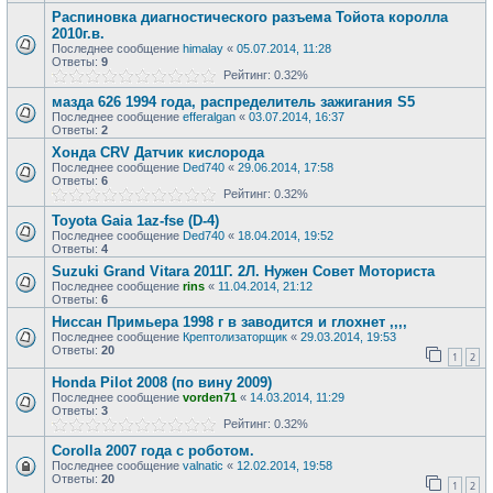
Распиновка диагностического разъема Тойота королла
2010г.в.
Последнее сообщение
himalay
«
05.07.2014, 11:28
Ответы:
9
Рейтинг: 0.32%
мазда 626 1994 года, распределитель зажигания S5
Последнее сообщение
efferalgan
«
03.07.2014, 16:37
Ответы:
2
Хонда CRV Датчик кислорода
Последнее сообщение
Ded740
«
29.06.2014, 17:58
Ответы:
6
Рейтинг: 0.32%
Toyota Gaia 1az-fse (D-4)
Последнее сообщение
Ded740
«
18.04.2014, 19:52
Ответы:
4
Suzuki Grand Vitara 2011Г. 2Л. Нужен Совет Моториста
Последнее сообщение
rins
«
11.04.2014, 21:12
Ответы:
6
Ниссан Примьера 1998 г в заводится и глохнет ,,,,
Последнее сообщение
Крептолизаторщик
«
29.03.2014, 19:53
Ответы:
20
1
2
Honda Pilot 2008 (по вину 2009)
Последнее сообщение
vorden71
«
14.03.2014, 11:29
Ответы:
3
Рейтинг: 0.32%
Corolla 2007 года с роботом.
Последнее сообщение
valnatic
«
12.02.2014, 19:58
Ответы:
20
1
2