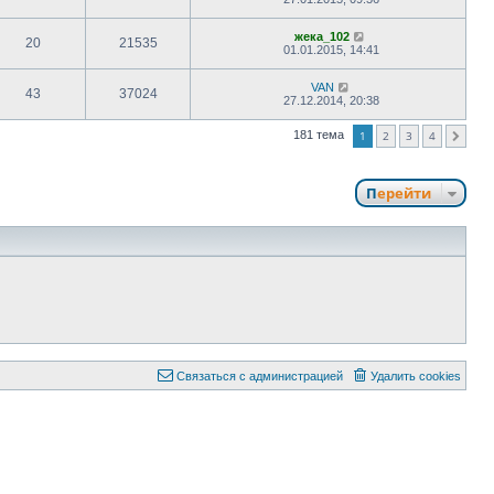
жека_102
20
21535
01.01.2015, 14:41
VAN
43
37024
27.12.2014, 20:38
1
2
3
4
181 тема
След.
Перейти
Связаться с администрацией
Удалить cookies