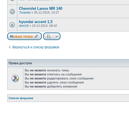
Chevrolet Lanos MR 140
Torpedo
»
26.12.2014, 14:27
hyundai accent 1,5
dom19
»
19.12.2014, 08:42
Новая тема
Вернуться к списку форумов
Права доступа
Вы
не можете
начинать темы
Вы
не можете
отвечать на сообщения
Вы
не можете
редактировать свои сообщения
Вы
не можете
удалять свои сообщения
Вы
не можете
добавлять вложения
Список форумов