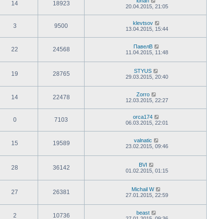
iohan
14
18923
20.04.2015, 21:05
klevtsov
3
9500
13.04.2015, 15:44
ПавелВ
22
24568
11.04.2015, 11:48
STYUS
19
28765
29.03.2015, 20:40
Zorro
14
22478
12.03.2015, 22:27
orca174
0
7103
06.03.2015, 22:01
valnatic
15
19589
23.02.2015, 09:46
BVI
28
36142
01.02.2015, 01:15
Michail W
27
26381
27.01.2015, 22:59
beast
2
10736
27.01.2015, 09:36