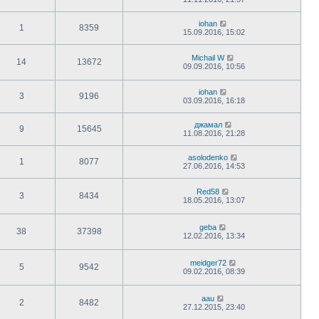
iohan
1
8359
15.09.2016, 15:02
Michail W
14
13672
09.09.2016, 10:56
iohan
3
9196
03.09.2016, 16:18
джамал
9
15645
11.08.2016, 21:28
asolodenko
1
8077
27.06.2016, 14:53
Red58
3
8434
18.05.2016, 13:07
geba
38
37398
12.02.2016, 13:34
meidger72
5
9542
09.02.2016, 08:39
aau
2
8482
27.12.2015, 23:40