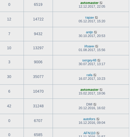
avtomaster
0
6519
12.12.2017, 22:05
таран
12
14722
05.12.2017, 15:20
antjn
7
9432
30.10.2017, 20:53
Иоанн
10
13297
01.08.2017, 15:56
sergey48
3
9006
30.07.2017, 13:17
rafa
30
35077
16.07.2017, 10:23
avtomaster
6
10470
15.02.2017, 19:06
DMI
42
31248
20.12.2016, 16:02
autofors
0
6707
16.12.2016, 09:04
AFN110
0
6585
11.11.2016, 21:57