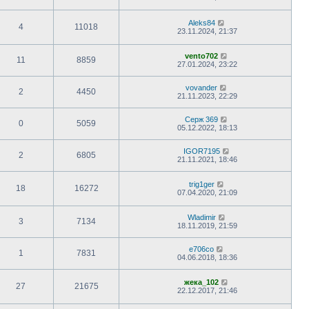
Aleks84
4
11018
23.11.2024, 21:37
vento702
11
8859
27.01.2024, 23:22
vovander
2
4450
21.11.2023, 22:29
Серж 369
0
5059
05.12.2022, 18:13
IGOR7195
2
6805
21.11.2021, 18:46
trig1ger
18
16272
07.04.2020, 21:09
Wladimir
3
7134
18.11.2019, 21:59
e706co
1
7831
04.06.2018, 18:36
жека_102
27
21675
22.12.2017, 21:46