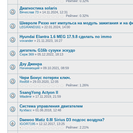
Рейтинг: 0.32%
Диагностика solaris
Вячеслав 73
»
14.11.2024, 12:31
Рейтинг: 0.32%
Шевроле Реззо нет импульса на модуль зажигания и на ф
LEGRAND161
»
22.01.2024, 14:00
Hyundai Elantra 1.6 MEG 17.9.8 сделать no immo
vovander
»
21.11.2023, 16:27
дигатель G16b сузуки эскудо
Серж 369
»
05.12.2022, 18:13
Дэу Дженра
Начинающий
»
09.10.2021, 08:59
Чери Бонус потерян ключ.
Red58
»
29.03.2020, 12:05
Рейтинг: 1.26%
SsangYong Actyon II
Wladimir
»
17.11.2019, 21:59
Система управления двигателем
Кузбасс
»
01.06.2018, 12:48
Daewoo Matiz 0.8l Sirius D3 подсос воздуха?
IGOR7195
»
12.12.2017, 13:25
Рейтинг: 2.21%