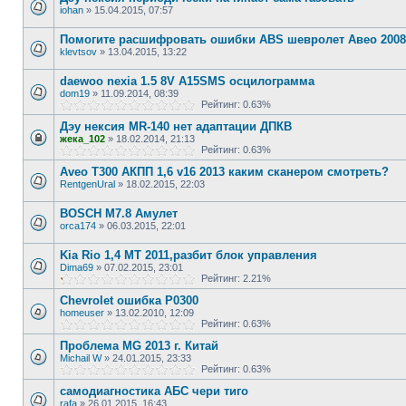
iohan
»
15.04.2015, 07:57
Помогите расшифровать ошибки ABS шевролет Авео 2008г
klevtsov
»
13.04.2015, 13:22
daewoo nexia 1.5 8V A15SMS осцилограмма
dom19
»
11.09.2014, 08:39
Рейтинг: 0.63%
Дэу нексия MR-140 нет адаптации ДПКВ
жека_102
»
18.02.2014, 21:13
Рейтинг: 0.63%
Aveo T300 АКПП 1,6 v16 2013 каким сканером смотреть?
RentgenUral
»
18.02.2015, 22:03
BOSCH M7.8 Амулет
orca174
»
06.03.2015, 22:01
Kia Rio 1,4 MT 2011,разбит блок управления
Dima69
»
07.02.2015, 23:01
Рейтинг: 2.21%
Chevrolet ошибка P0300
homeuser
»
13.02.2010, 12:09
Рейтинг: 0.63%
Проблема MG 2013 г. Китай
Michail W
»
24.01.2015, 23:33
Рейтинг: 0.63%
самодиагностика АБС чери тиго
rafa
»
26.01.2015, 16:43