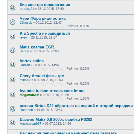
Киа спектра подключение
bruoleg21
»
15.12.2015, 17:40
Чери Фора диагностика
25kostik
»
04.12.2012, 22:47
Рейтинг: 0.95%
Kia Spectra не заводиться
jevek
»
28.11.2015, 19:17
Matiz клапан EGR.
Senny
»
09.10.2015, 23:03
Vortex estina
Radian
»
28.09.2015, 14:07
Рейтинг: 0.32%
Chery Amulet фазы грм
mihail337
»
02.09.2015, 12:03
Рейтинг: 0.32%
hyundai tucson отключение Immo
MegavoltAM
»
26.07.2015, 19:29
Рейтинг: 1.58%
нексия Sirius D42 дёргаться на первой и второй передачи
Rossosh
»
14.05.2015, 23:47
Daewoo Matiz 0,8 2005г. ошибка Р0202
Александр987
»
02.07.2013, 14:34
Дэу нексия периодически начинает сама газовать