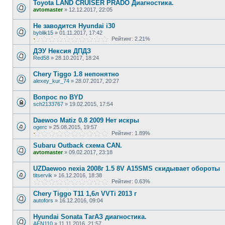
Toyota LAND CRUISER PRADO Диагностика.
avtomaster
»
12.12.2017, 22:05
Не заводится Hyundai i30
byblik15
»
01.11.2017, 17:42
Рейтинг: 2.21%
ДЭУ Нексия ДПДЗ
Red58
»
28.10.2017, 18:24
Chery Tiggo 1.8 непонятно
alexey_kur_74
»
28.07.2017, 20:27
Вопрос по BYD
sch2133767
»
19.02.2015, 17:54
Daewoo Matiz 0.8 2009 Нет искры
ogerc
»
25.08.2015, 19:57
Рейтинг: 1.89%
Subaru Outback схема CAN.
avtomaster
»
09.02.2017, 23:18
UZDaewoo nexia 2008г 1.5 8V A15SMS скидывает обороты
titservik
»
16.12.2016, 18:38
Рейтинг: 0.63%
Chery Tiggo T11 1,6л VVTi 2013 г
autofors
»
16.12.2016, 09:04
Hyundai Sonata ТагАЗ диагностика.
AFN110
»
11.11.2016, 21:57