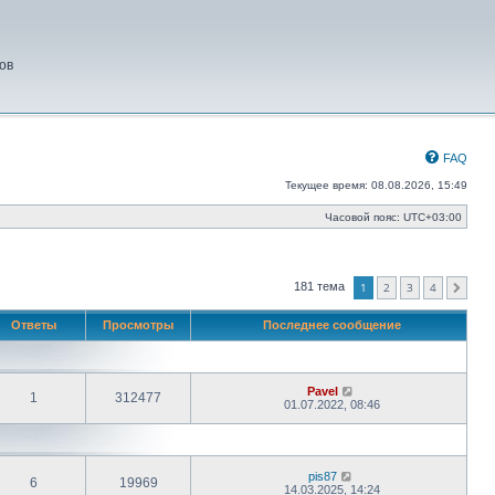
ов
FAQ
Текущее время: 08.08.2026, 15:49
Часовой пояс:
UTC+03:00
1
2
3
4
181 тема
След.
Ответы
Просмотры
Последнее сообщение
Pavel
1
312477
01.07.2022, 08:46
pis87
6
19969
14.03.2025, 14:24