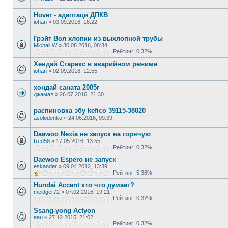
Hover - адаптаци ДПКВ
iohan
»
03.09.2016, 16:22
Грэйт Вол хлопки из выхлопной трубы
Michail W
»
30.08.2016, 08:34
Рейтинг: 0.32%
Хендай Старекс в аварийном режиме
iohan
»
02.09.2016, 12:55
хондай саната 2005г
джамал
»
26.07.2016, 21:30
распиновка эбу kefico 39115-38020
asolodenko
»
24.06.2016, 09:39
Daewoo Nexia не запуск на горячую
Red58
»
17.05.2016, 13:55
Рейтинг: 0.32%
Daewoo Espero не запуск
eskander
»
09.04.2012, 13:39
Рейтинг: 5.36%
Hundai Accent кто что думает?
meidger72
»
07.02.2016, 19:21
Рейтинг: 0.32%
Ssang-yong Actyon
aau
»
27.12.2015, 21:02
Рейтинг: 0.32%