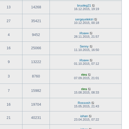
bruoleg21
13
14268
16.12.2015, 19:19
sergeyelektri
27
35421
10.12.2015, 00:18
Иоанн
4
9452
28.11.2015, 21:57
Senny
16
25066
11.10.2015, 16:50
Иоанн
9
13222
01.10.2015, 07:12
rins
3
8760
07.09.2015, 21:01
rins
7
15982
15.08.2015, 08:33
Rossosh
16
19704
15.05.2015, 21:43
iohan
21
40231
23.04.2015, 07:22