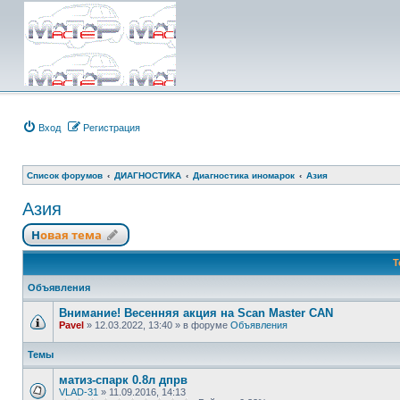
Вход
Регистрация
Список форумов
ДИАГНОСТИКА
Диагностика иномарок
Азия
Азия
Новая тема
Т
Объявления
Внимание! Весенняя акция на Scan Master CAN
Pavel
»
12.03.2022, 13:40
» в форуме
Объявления
Темы
матиз-спарк 0.8л дпрв
VLAD-31
»
11.09.2016, 14:13