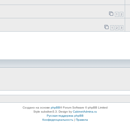
1
2
1
2
3
Создано на основе
phpBB
® Forum Software © phpBB Limited
Style subsilver3.3. Design by
CabinetAdmina.ru
Русская поддержка phpBB
Конфиденциальность
|
Правила