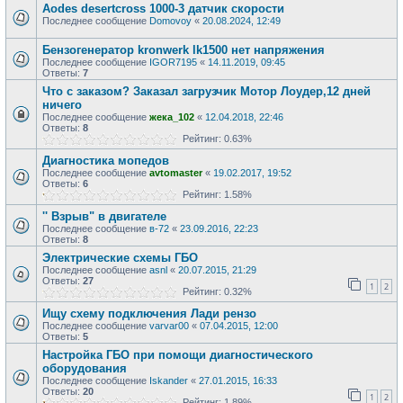
Aodes desertcross 1000-3 датчик скорости
Последнее сообщение
Domovoy
«
20.08.2024, 12:49
Бензогенератор kronwerk lk1500 нет напряжения
Последнее сообщение
IGOR7195
«
14.11.2019, 09:45
Ответы:
7
Что с заказом? Заказал загрузчик Мотор Лоудер,12 дней
ничего
Последнее сообщение
жека_102
«
12.04.2018, 22:46
Ответы:
8
Рейтинг: 0.63%
Диагностика мопедов
Последнее сообщение
avtomaster
«
19.02.2017, 19:52
Ответы:
6
Рейтинг: 1.58%
'' Взрыв" в двигателе
Последнее сообщение
в-72
«
23.09.2016, 22:23
Ответы:
8
Электрические схемы ГБО
Последнее сообщение
asnl
«
20.07.2015, 21:29
Ответы:
27
1
2
Рейтинг: 0.32%
Ищу схему подключения Лади рензо
Последнее сообщение
varvar00
«
07.04.2015, 12:00
Ответы:
5
Настройка ГБО при помощи диагностического
оборудования
Последнее сообщение
Iskander
«
27.01.2015, 16:33
Ответы:
20
1
2
Рейтинг: 1.89%