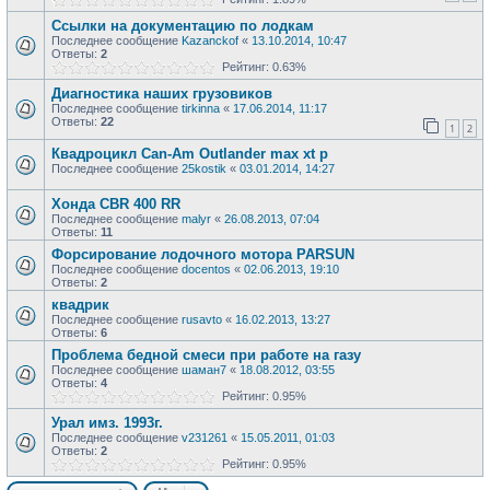
Ссылки на документацию по лодкам
Последнее сообщение
Kazanckof
«
13.10.2014, 10:47
Ответы:
2
Рейтинг: 0.63%
Диагностика наших грузовиков
Последнее сообщение
tirkinna
«
17.06.2014, 11:17
Ответы:
22
1
2
Квадроцикл Can-Am Outlander max xt p
Последнее сообщение
25kostik
«
03.01.2014, 14:27
Хонда CBR 400 RR
Последнее сообщение
malyr
«
26.08.2013, 07:04
Ответы:
11
Форсирование лодочного мотора PARSUN
Последнее сообщение
docentos
«
02.06.2013, 19:10
Ответы:
2
квадрик
Последнее сообщение
rusavto
«
16.02.2013, 13:27
Ответы:
6
Проблема бедной смеси при работе на газу
Последнее сообщение
шаман7
«
18.08.2012, 03:55
Ответы:
4
Рейтинг: 0.95%
Урал имз. 1993г.
Последнее сообщение
v231261
«
15.05.2011, 01:03
Ответы:
2
Рейтинг: 0.95%