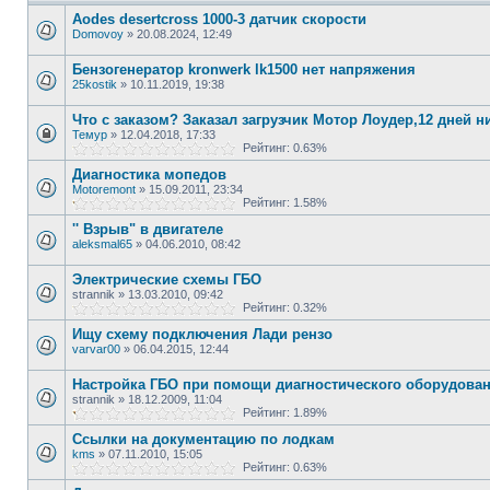
Aodes desertcross 1000-3 датчик скорости
Domovoy
»
20.08.2024, 12:49
Бензогенератор kronwerk lk1500 нет напряжения
25kostik
»
10.11.2019, 19:38
Что с заказом? Заказал загрузчик Мотор Лоудер,12 дней н
Темур
»
12.04.2018, 17:33
Рейтинг: 0.63%
Диагностика мопедов
Motoremont
»
15.09.2011, 23:34
Рейтинг: 1.58%
'' Взрыв" в двигателе
aleksmal65
»
04.06.2010, 08:42
Электрические схемы ГБО
strannik
»
13.03.2010, 09:42
Рейтинг: 0.32%
Ищу схему подключения Лади рензо
varvar00
»
06.04.2015, 12:44
Настройка ГБО при помощи диагностического оборудова
strannik
»
18.12.2009, 11:04
Рейтинг: 1.89%
Ссылки на документацию по лодкам
kms
»
07.11.2010, 15:05
Рейтинг: 0.63%