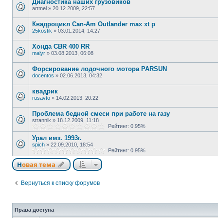
Диагностика наших грузовиков
artmel
»
20.12.2009, 22:57
Квадроцикл Can-Am Outlander max xt p
25kostik
»
03.01.2014, 14:27
Хонда CBR 400 RR
malyr
»
03.08.2013, 06:08
Форсирование лодочного мотора PARSUN
docentos
»
02.06.2013, 04:32
квадрик
rusavto
»
14.02.2013, 20:22
Проблема бедной смеси при работе на газу
strannik
»
18.12.2009, 11:18
Рейтинг: 0.95%
Урал имз. 1993г.
spich
»
22.09.2010, 18:54
Рейтинг: 0.95%
Новая тема
Вернуться к списку форумов
Права доступа