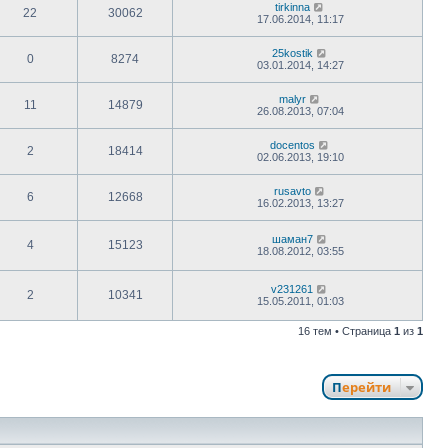
tirkinna
22
30062
17.06.2014, 11:17
25kostik
0
8274
03.01.2014, 14:27
malyr
11
14879
26.08.2013, 07:04
docentos
2
18414
02.06.2013, 19:10
rusavto
6
12668
16.02.2013, 13:27
шаман7
4
15123
18.08.2012, 03:55
v231261
2
10341
15.05.2011, 01:03
16 тем • Страница
1
из
1
Перейти