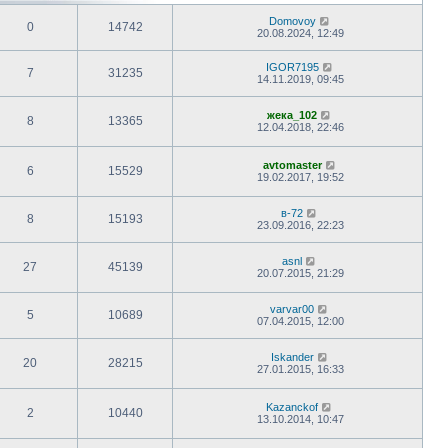
Domovoy
0
14742
20.08.2024, 12:49
IGOR7195
7
31235
14.11.2019, 09:45
жека_102
8
13365
12.04.2018, 22:46
avtomaster
6
15529
19.02.2017, 19:52
в-72
8
15193
23.09.2016, 22:23
asnl
27
45139
20.07.2015, 21:29
varvar00
5
10689
07.04.2015, 12:00
Iskander
20
28215
27.01.2015, 16:33
Kazanckof
2
10440
13.10.2014, 10:47