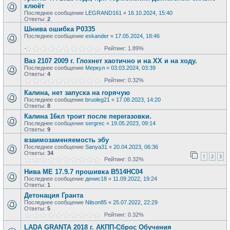
клюёт
Последнее сообщение
LEGRAND161
«
16.10.2024, 15:40
Ответы:
2
Шнива ошибка Р0335
Последнее сообщение
eskander
«
17.05.2024, 18:46
Рейтинг: 1.89%
Ваз 2107 2009 г. Глохнет хаотично и на ХХ и на ходу.
Последнее сообщение
Меркул
«
03.03.2024, 03:39
Ответы:
4
Рейтинг: 0.32%
Калина, нет запуска на горячую
Последнее сообщение
bruoleg21
«
17.08.2023, 14:20
Ответы:
8
Калина 16кл троит после перегазовки.
Последнее сообщение
sergrec
«
19.05.2023, 09:14
Ответы:
9
взаимозаменяемость эбу
Последнее сообщение
Sanya31
«
20.04.2023, 06:36
Ответы:
34
1
2
3
Рейтинг: 0.32%
Нива МЕ 17.9.7 прошивка В514НС04
Последнее сообщение
денис18
«
11.09.2022, 19:24
Ответы:
1
Детонация Гранта
Последнее сообщение
Nilson85
«
25.07.2022, 22:29
Ответы:
5
Рейтинг: 0.32%
LADA GRANTA 2018 г. АКПП-Сброс Обучения