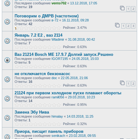
Последнее сообщение
vento702
«
13.12.2018, 17:05
Ответы:
19
1
2
Поговорим о ДМРВ (частотном)
Последнее сообщение
в-72
«
16.11.2018, 09:28
Ответы:
42
1
2
3
Рейтинг: 3.47%
Январь 7.2 Е2 , ваз 2114
Последнее сообщение
Wladimir
«
31.08.2018, 00:42
Ответы:
7
Рейтинг: 0.63%
Ваз 21214 Bosch ME 17.9.7 Долгий запуск.Решено
Последнее сообщение
IGOR7195
«
24.05.2018, 15:03
Ответы:
5
Рейтинг: 0.63%
не отключается бензонасос
Последнее сообщение
doc
«
22.05.2018, 21:06
Ответы:
16
1
2
Рейтинг: 0.63%
21124 при первом холодном пуске плавают обороты
Последнее сообщение
ramil056
«
29.03.2018, 10:23
Ответы:
14
Рейтинг: 0.95%
Замена Эбу Нива
Последнее сообщение
himalay
«
14.03.2018, 11:25
Ответы:
1
Рейтинг: 0.32%
Приора, писщит панель приборов
Последнее сообщение
senikach
«
23.02.2018, 09:55