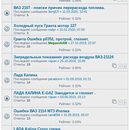
Рейтинг: 0.95%
ВАЗ 2107 - поиски причин перерасхода топлива.
Последнее сообщение
Serg57i
«
11.03.2020, 10:41
Ответы:
5
Рейтинг: 0.32%
Холодный пуск Гранта мотор 127
Последнее сообщение
malyr
«
10.01.2020, 07:50
Ответы:
3
Гранта Ошибка p0352, протрой, глохнет.
Последнее сообщение
MegavoltAM
«
27.10.2019, 22:07
Ответы:
10
Рейтинг: 0.32%
Запредельные показания расхода воздуха ВАЗ-21124
Последнее сообщение
таран
«
25.10.2019, 15:49
Ответы:
19
1
2
Рейтинг: 0.95%
Лада Калина
Последнее сообщение
paradoxm
«
01.09.2019, 01:31
Ответы:
14
Рейтинг: 0.32%
ЛАДА КАЛИНА E-GAZ Заводится и глохнет .
Последнее сообщение
таран
«
03.06.2019, 10:13
Ответы:
16
1
2
Рейтинг: 0.32%
Ошибки ВАЗ 2114 М73 Ителма
Последнее сообщение
ramil056
«
31.05.2019, 05:07
Ответы:
13
Рейтинг: 0.63%
LADA Kalina Cross глюки