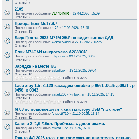
Ответы:
2
2109
Последнее сообщение
VL@DIMIR
«
12.04.2026, 15:09
Ответы:
2
Приора Бош Ме17.9.7
Последнее сообщение
в-72
«
17.02.2026, 16:48
Ответы:
13
Лада Гранта 2022 М74М ЭБУ не видит сигнал ДАД
Последнее сообщение
Alekseivaldai
«
22.12.2025, 16:25
Ответы:
4
Блок М74CAN микросхема A2C33648
Последнее сообщение
Широкий
«
03.12.2025, 08:26
Ответы:
2
Зарядка на Весте NG
Последнее сообщение
sskulikov
«
19.11.2025, 09:04
Ответы:
10
Рейтинг: 0.32%
Lada xray 1.6 .21129 каскадом ошибки р 0661 .0036 .р0031 . р
0458 .р 0343
Последнее сообщение
vasek2007@inbox.ru
«
15.11.2025, 14:13
Ответы:
1
Рейтинг: 0.32%
М7.3 не подключается к скан мастеру USB "на столе"
Последнее сообщение
Андрей710
«
21.10.2025, 13:14
Ответы:
11
Калина 2 /1,6 /16кл. Проблема с дворниками.
Последнее сообщение
cfkvsi
«
22.08.2025, 07:45
Ответы:
7
Гранта ФЛ 2023 года, при торможении двигателем сильно