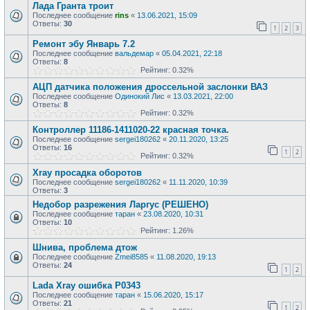
Лада Гранта троит
Последнее сообщение
rins
«
13.06.2021, 15:09
Ответы:
30
1
2
3
Ремонт эбу Январь 7.2
Последнее сообщение
вальдемар
«
05.04.2021, 22:18
Ответы:
8
Рейтинг: 0.32%
АЦП датчика положения дроссельной заслонки ВАЗ
Последнее сообщение
Одинокий Лис
«
13.03.2021, 22:00
Ответы:
8
Рейтинг: 0.32%
Контроллер 11186-1411020-22 красная точка.
Последнее сообщение
sergei180262
«
20.11.2020, 13:25
Ответы:
16
1
2
Рейтинг: 0.32%
Xray просадка оборотов
Последнее сообщение
sergei180262
«
11.11.2020, 10:39
Ответы:
3
Недобор разрежения Ларгус (РЕШЕНО)
Последнее сообщение
таран
«
23.08.2020, 10:31
Ответы:
10
Рейтинг: 1.26%
Шнива, проблема дтож
Последнее сообщение
Zmei8585
«
11.08.2020, 19:13
Ответы:
24
1
2
Lada Xray ошибка P0343
Последнее сообщение
таран
«
15.06.2020, 15:17
Ответы:
21
1
2