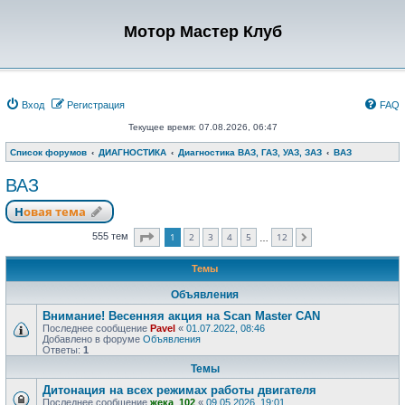
Мотор Мастер Клуб
Вход
Регистрация
FAQ
Текущее время: 07.08.2026, 06:47
Список форумов
ДИАГНОСТИКА
Диагностика ВАЗ, ГАЗ, УАЗ, ЗАЗ
ВАЗ
ВАЗ
Новая тема
Страница
1
из
12
1
2
3
4
5
12
555 тем
След.
…
Темы
Объявления
Внимание! Весенняя акция на Scan Master CAN
Последнее сообщение
Pavel
«
01.07.2022, 08:46
Добавлено в форуме
Объявления
Ответы:
1
Темы
Дитонация на всех режимах работы двигателя
Последнее сообщение
жека_102
«
09.05.2026, 19:01