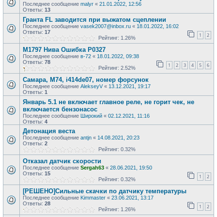
Последнее сообщение
malyr
«
21.01.2022, 12:56
Ответы:
13
Гранта FL заводится при выжатом сцеплении
Последнее сообщение
vasek2007@inbox.ru
«
18.01.2022, 16:02
Ответы:
17
1
2
Рейтинг: 1.26%
М1797 Нива Ошибка P0327
Последнее сообщение
в-72
«
18.01.2022, 09:38
Ответы:
78
1
2
3
4
5
6
Рейтинг: 2.52%
Самара, М74, i414de07, номер форсунок
Последнее сообщение
AlekseyV
«
13.12.2021, 19:17
Ответы:
1
Январь 5.1 не включает главное реле, не горит чек, не
включается бензонасос
Последнее сообщение
Широкий
«
02.12.2021, 11:16
Ответы:
4
Детонация веста
Последнее сообщение
antjn
«
14.08.2021, 20:23
Ответы:
2
Рейтинг: 0.32%
Отказал датчик скорости
Последнее сообщение
Sergah63
«
28.06.2021, 19:50
Ответы:
15
1
2
Рейтинг: 0.32%
[РЕШЕНО]Сильные скачки по датчику температуры
Последнее сообщение
Kimmaster
«
23.06.2021, 13:17
Ответы:
28
1
2
Рейтинг: 1.26%