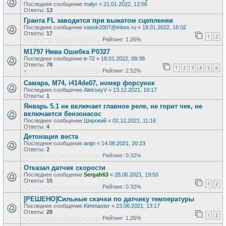
Последнее сообщение
malyr
«
21.01.2022, 12:56
Ответы:
13
Гранта FL заводится при выжатом сцеплении
Последнее сообщение
vasek2007@inbox.ru
«
18.01.2022, 16:02
Ответы:
17
1
2
Рейтинг: 1.26%
М1797 Нива Ошибка P0327
Последнее сообщение
в-72
«
18.01.2022, 09:38
Ответы:
78
1
2
3
4
5
6
Рейтинг: 2.52%
Самара, М74, i414de07, номер форсунок
Последнее сообщение
AlekseyV
«
13.12.2021, 19:17
Ответы:
1
Январь 5.1 не включает главное реле, не горит чек, не
включается бензонасос
Последнее сообщение
Широкий
«
02.12.2021, 11:16
Ответы:
4
Детонация веста
Последнее сообщение
antjn
«
14.08.2021, 20:23
Ответы:
2
Рейтинг: 0.32%
Отказал датчик скорости
Последнее сообщение
Sergah63
«
28.06.2021, 19:50
Ответы:
15
1
2
Рейтинг: 0.32%
[РЕШЕНО]Сильные скачки по датчику температуры
Последнее сообщение
Kimmaster
«
23.06.2021, 13:17
Ответы:
28
1
2
Рейтинг: 1.26%