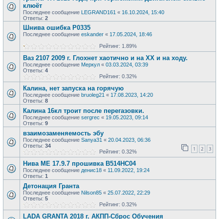
клюёт
Последнее сообщение
LEGRAND161
«
16.10.2024, 15:40
Ответы:
2
Шнива ошибка Р0335
Последнее сообщение
eskander
«
17.05.2024, 18:46
Рейтинг: 1.89%
Ваз 2107 2009 г. Глохнет хаотично и на ХХ и на ходу.
Последнее сообщение
Меркул
«
03.03.2024, 03:39
Ответы:
4
Рейтинг: 0.32%
Калина, нет запуска на горячую
Последнее сообщение
bruoleg21
«
17.08.2023, 14:20
Ответы:
8
Калина 16кл троит после перегазовки.
Последнее сообщение
sergrec
«
19.05.2023, 09:14
Ответы:
9
взаимозаменяемость эбу
Последнее сообщение
Sanya31
«
20.04.2023, 06:36
Ответы:
34
1
2
3
Рейтинг: 0.32%
Нива МЕ 17.9.7 прошивка В514НС04
Последнее сообщение
денис18
«
11.09.2022, 19:24
Ответы:
1
Детонация Гранта
Последнее сообщение
Nilson85
«
25.07.2022, 22:29
Ответы:
5
Рейтинг: 0.32%
LADA GRANTA 2018 г. АКПП-Сброс Обучения