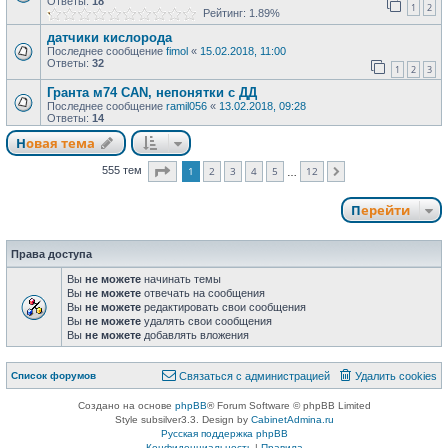
Ответы:
18
1
2
Рейтинг: 1.89%
датчики кислорода
Последнее сообщение
fimol
«
15.02.2018, 11:00
Ответы:
32
1
2
3
Гранта м74 CAN, непонятки с ДД
Последнее сообщение
ramil056
«
13.02.2018, 09:28
Ответы:
14
Новая тема
Страница
1
из
12
1
2
3
4
5
12
555 тем
След.
…
Перейти
Права доступа
Вы
не можете
начинать темы
Вы
не можете
отвечать на сообщения
Вы
не можете
редактировать свои сообщения
Вы
не можете
удалять свои сообщения
Вы
не можете
добавлять вложения
Список форумов
Связаться с администрацией
Удалить cookies
Создано на основе
phpBB
® Forum Software © phpBB Limited
Style subsilver3.3. Design by
CabinetAdmina.ru
Русская поддержка phpBB
Конфиденциальность
|
Правила