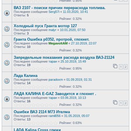
Рейтинг: 0.95%
ВАЗ 2107 - поиски причин перерасхода топлива.
Последнее сообщение
Serg57i
«
11.03.2020, 10:41
Ответы:
5
Рейтинг: 0.32%
Холодный пуск Гранта мотор 127
Последнее сообщение
malyr
«
10.01.2020, 07:50
Ответы:
3
Гранта Ошибка p0352, протрой, глохнет.
Последнее сообщение
MegavoltAM
«
27.10.2019, 22:07
Ответы:
10
Рейтинг: 0.32%
Запредельные показания расхода воздуха ВАЗ-21124
Последнее сообщение
таран
«
25.10.2019, 15:49
Ответы:
19
1
2
Рейтинг: 0.95%
Лада Калина
Последнее сообщение
paradoxm
«
01.09.2019, 01:31
Ответы:
14
Рейтинг: 0.32%
ЛАДА КАЛИНА E-GAZ Заводится и глохнет .
Последнее сообщение
таран
«
03.06.2019, 10:13
Ответы:
16
1
2
Рейтинг: 0.32%
Ошибки ВАЗ 2114 М73 Ителма
Последнее сообщение
ramil056
«
31.05.2019, 05:07
Ответы:
13
Рейтинг: 0.63%
LADA Kalina Cross глюки