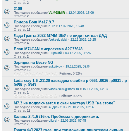
Ответы:
2
2109
Последнее сообщение
VL@DIMIR
«
12.04.2026, 15:09
Ответы:
2
Приора Бош Ме17.9.7
Последнее сообщение
в-72
«
17.02.2026, 16:48
Ответы:
13
Лада Гранта 2022 М74М ЭБУ не видит сигнал ДАД
Последнее сообщение
Alekseivaldai
«
22.12.2025, 16:25
Ответы:
4
Блок М74CAN микросхема A2C33648
Последнее сообщение
Широкий
«
03.12.2025, 08:26
Ответы:
2
Зарядка на Весте NG
Последнее сообщение
sskulikov
«
19.11.2025, 09:04
Ответы:
10
Рейтинг: 0.32%
Lada xray 1.6 .21129 каскадом ошибки р 0661 .0036 .р0031 . р
0458 .р 0343
Последнее сообщение
vasek2007@inbox.ru
«
15.11.2025, 14:13
Ответы:
1
Рейтинг: 0.32%
М7.3 не подключается к скан мастеру USB "на столе"
Последнее сообщение
Андрей710
«
21.10.2025, 13:14
Ответы:
11
Калина 2 /1,6 /16кл. Проблема с дворниками.
Последнее сообщение
cfkvsi
«
22.08.2025, 07:45
Ответы:
7
Гранта ФЛ 2023 года, при торможении двигателем сильно