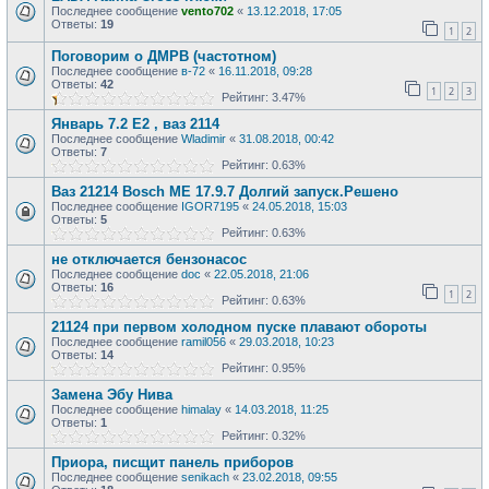
Последнее сообщение
vento702
«
13.12.2018, 17:05
Ответы:
19
1
2
Поговорим о ДМРВ (частотном)
Последнее сообщение
в-72
«
16.11.2018, 09:28
Ответы:
42
1
2
3
Рейтинг: 3.47%
Январь 7.2 Е2 , ваз 2114
Последнее сообщение
Wladimir
«
31.08.2018, 00:42
Ответы:
7
Рейтинг: 0.63%
Ваз 21214 Bosch ME 17.9.7 Долгий запуск.Решено
Последнее сообщение
IGOR7195
«
24.05.2018, 15:03
Ответы:
5
Рейтинг: 0.63%
не отключается бензонасос
Последнее сообщение
doc
«
22.05.2018, 21:06
Ответы:
16
1
2
Рейтинг: 0.63%
21124 при первом холодном пуске плавают обороты
Последнее сообщение
ramil056
«
29.03.2018, 10:23
Ответы:
14
Рейтинг: 0.95%
Замена Эбу Нива
Последнее сообщение
himalay
«
14.03.2018, 11:25
Ответы:
1
Рейтинг: 0.32%
Приора, писщит панель приборов
Последнее сообщение
senikach
«
23.02.2018, 09:55