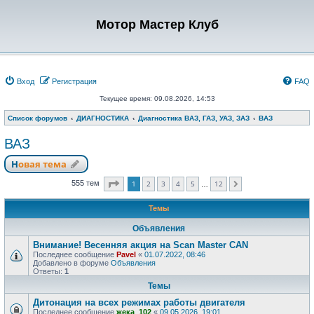
Мотор Мастер Клуб
Вход
Регистрация
FAQ
Текущее время: 09.08.2026, 14:53
Список форумов
ДИАГНОСТИКА
Диагностика ВАЗ, ГАЗ, УАЗ, ЗАЗ
ВАЗ
ВАЗ
Новая тема
Страница
1
из
12
1
2
3
4
5
12
555 тем
След.
…
Темы
Объявления
Внимание! Весенняя акция на Scan Master CAN
Последнее сообщение
Pavel
«
01.07.2022, 08:46
Добавлено в форуме
Объявления
Ответы:
1
Темы
Дитонация на всех режимах работы двигателя
Последнее сообщение
жека_102
«
09.05.2026, 19:01