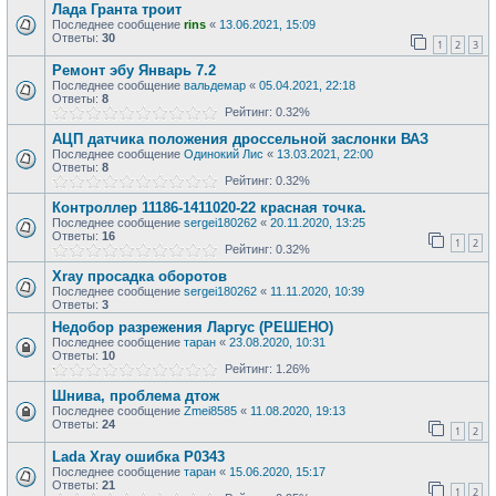
Лада Гранта троит
Последнее сообщение
rins
«
13.06.2021, 15:09
Ответы:
30
1
2
3
Ремонт эбу Январь 7.2
Последнее сообщение
вальдемар
«
05.04.2021, 22:18
Ответы:
8
Рейтинг: 0.32%
АЦП датчика положения дроссельной заслонки ВАЗ
Последнее сообщение
Одинокий Лис
«
13.03.2021, 22:00
Ответы:
8
Рейтинг: 0.32%
Контроллер 11186-1411020-22 красная точка.
Последнее сообщение
sergei180262
«
20.11.2020, 13:25
Ответы:
16
1
2
Рейтинг: 0.32%
Xray просадка оборотов
Последнее сообщение
sergei180262
«
11.11.2020, 10:39
Ответы:
3
Недобор разрежения Ларгус (РЕШЕНО)
Последнее сообщение
таран
«
23.08.2020, 10:31
Ответы:
10
Рейтинг: 1.26%
Шнива, проблема дтож
Последнее сообщение
Zmei8585
«
11.08.2020, 19:13
Ответы:
24
1
2
Lada Xray ошибка P0343
Последнее сообщение
таран
«
15.06.2020, 15:17
Ответы:
21
1
2