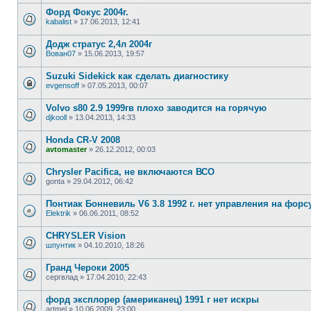
Форд Фокус 2004г.
kabalist
»
17.06.2013, 12:41
Додж стратус 2,4л 2004г
Вован07
»
15.06.2013, 19:57
Suzuki Sidekick как сделать диагностику
evgensoff
»
07.05.2013, 00:07
Volvo s80 2.9 1999гв плохо заводится на горячую
djkooll
»
13.04.2013, 14:33
Honda CR-V 2008
avtomaster
»
26.12.2012, 00:03
Chrysler Pacifica, не включаются ВСО
gonta
»
29.04.2012, 06:42
Понтиак Бонневиль V6 3.8 1992 г. нет управления на форс
Elektrik
»
06.06.2011, 08:52
CHRYSLER Vision
шпунтик
»
04.10.2010, 18:26
Гранд Чероки 2005
сергвлад
»
17.04.2010, 22:43
форд эксплорер (американец) 1991 г нет искры
artmel
»
10.06.2009, 23:00