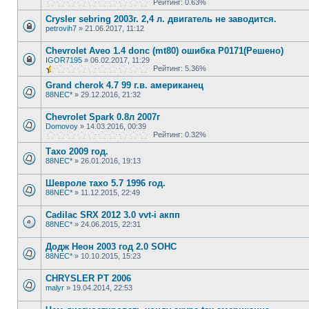
Рейтинг: 0.63%
Crysler sebring 2003г. 2,4 л. двигатель не заводится.
petrovih7
»
21.06.2017, 11:12
Chevrolet Aveo 1.4 donc (mt80) ошибка P0171(Решено)
IGOR7195
»
06.02.2017, 11:29
Рейтинг: 5.36%
Grand cherok 4.7 99 г.в. американец
88NEC*
»
29.12.2016, 21:32
Chevrolet Spark 0.8л 2007г
Domovoy
»
14.03.2016, 00:39
Рейтинг: 0.32%
Тахо 2009 год.
88NEC*
»
26.01.2016, 19:13
Шевроле тахо 5.7 1996 год.
88NEC*
»
11.12.2015, 22:49
Cadilac SRX 2012 3.0 vvt-i акпп
88NEC*
»
24.06.2015, 22:31
Додж Неон 2003 год 2.0 SOHC
88NEC*
»
10.10.2015, 15:23
СHRYSLER PT 2006
malyr
»
19.04.2014, 22:53