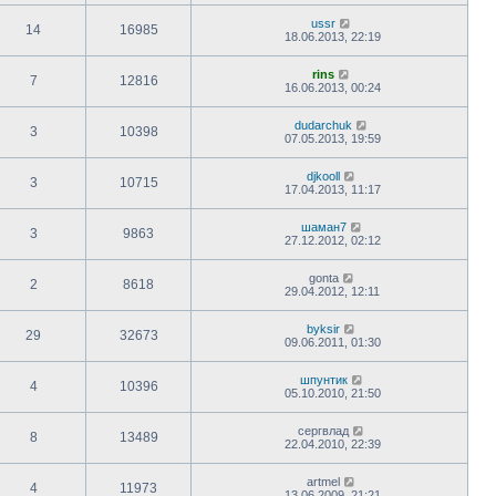
ussr
14
16985
18.06.2013, 22:19
rins
7
12816
16.06.2013, 00:24
dudarchuk
3
10398
07.05.2013, 19:59
djkooll
3
10715
17.04.2013, 11:17
шаман7
3
9863
27.12.2012, 02:12
gonta
2
8618
29.04.2012, 12:11
byksir
29
32673
09.06.2011, 01:30
шпунтик
4
10396
05.10.2010, 21:50
сергвлад
8
13489
22.04.2010, 22:39
artmel
4
11973
13.06.2009, 21:21