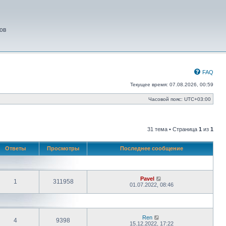
ов
FAQ
Текущее время: 07.08.2026, 00:59
Часовой пояс:
UTC+03:00
31 тема • Страница
1
из
1
Ответы
Просмотры
Последнее сообщение
Pavel
1
311958
01.07.2022, 08:46
Ren
4
9398
15.12.2022, 17:22