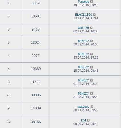
Torpedo
1
8062
19.02.2015, 09:46
BLACK1520
5
10501
23.11.2014, 11:41
aleks79
3
9418
02.11.2014, 10:38
88NEC*
9
13024
30.09.2014, 20:58
88NEC*
4
9075
23.04.2014, 15:23
88NEC*
4
10869
15.04.2014, 09:48
88NEC*
8
11533
01.04.2014, 08:20
88NEC*
28
30396
31.03.2014, 09:20
matveev
9
14039
20.11.2013, 09:22
BVI
34
38166
09.09.2013, 09:40