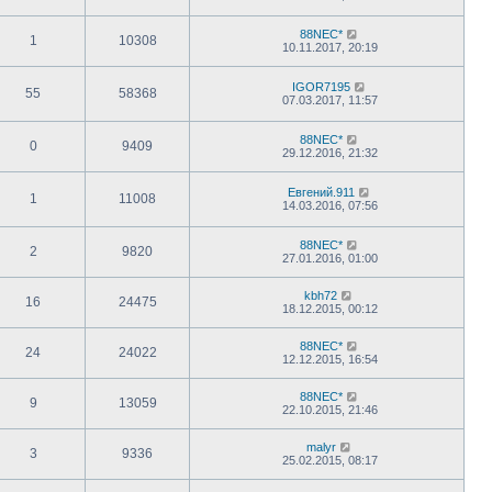
88NEC*
1
10308
10.11.2017, 20:19
IGOR7195
55
58368
07.03.2017, 11:57
88NEC*
0
9409
29.12.2016, 21:32
Евгений.911
1
11008
14.03.2016, 07:56
88NEC*
2
9820
27.01.2016, 01:00
kbh72
16
24475
18.12.2015, 00:12
88NEC*
24
24022
12.12.2015, 16:54
88NEC*
9
13059
22.10.2015, 21:46
malyr
3
9336
25.02.2015, 08:17