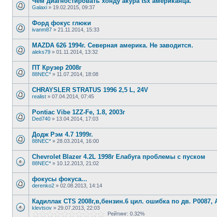
Чем диагностировать хонду акура tsx американца.
Galaxi
»
19.02.2015, 09:37
Форд фокус глюки
ivanm87
»
21.11.2014, 15:33
MAZDA 626 1994г. Северная америка. Не заводится.
aleks79
»
01.11.2014, 13:32
ПТ Крузер 2008г
88NEC*
»
11.07.2014, 18:08
CHRAYSLER STRATUS 1996 2,5 L, 24V
realist
»
07.04.2014, 07:45
Pontiac Vibe 1ZZ-Fe, 1.8, 2003г
Ded740
»
13.04.2014, 17:03
Додж Рэм 4.7 1999г.
88NEC*
»
28.03.2014, 16:00
Chevrolet Blazer 4.2L 1998г Елабуга проблемы с пуском
88NEC*
»
10.12.2013, 21:02
фокусы фокуса...
derenko2
»
02.08.2013, 14:14
Кадиллак CTS 2008г,в,бензин.6 цил. ошибка по дв. P0087,
klevtsov
»
29.07.2013, 22:03
Рейтинг: 0.32%