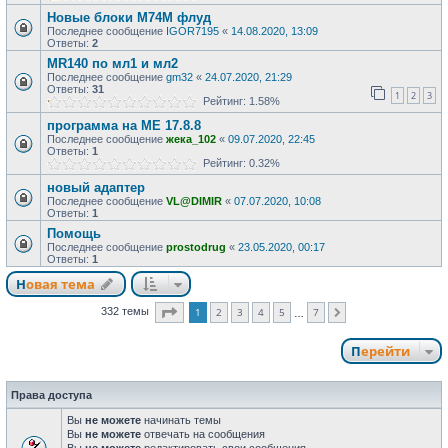
Новые блоки M74M флуд
Последнее сообщение
IGOR7195
«
14.08.2020, 13:09
Ответы:
2
MR140 по мл1 и мл2
Последнее сообщение
gm32
«
24.07.2020, 21:29
Ответы:
31
1
2
3
Рейтинг: 1.58%
программа на МЕ 17.8.8
Последнее сообщение
жека_102
«
09.07.2020, 22:45
Ответы:
1
Рейтинг: 0.32%
новый адаптер
Последнее сообщение
VL@DIMIR
«
07.07.2020, 10:08
Ответы:
1
Помощь
Последнее сообщение
prostodrug
«
23.05.2020, 00:17
Ответы:
1
Новая тема
Страница
1
из
7
1
2
3
4
5
7
332 темы
След.
…
Перейти
Права доступа
Вы
не можете
начинать темы
Вы
не можете
отвечать на сообщения