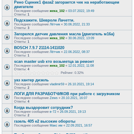
Рено Сценик1 фаза2 загорается чек на неработающем
двигателе
Последнее сообщение
жека_102
«
03.07.2022, 19:49
Ответы:
1
Подскажите. Шевроле Лачетти.
Последнее сообщение
Лётчик
«
30.06.2022, 21:33
Ответы:
3
Загорелся датчик давления масла (двигатель м16а)
Последнее сообщение
жека_102
«
30.06.2022, 13:09
Ответы:
1
BOSCH 7.9.7 21114-1411020
Последнее сообщение
Лётчик
«
22.06.2022, 08:37
Ответы:
1
scan master usb кто возьметца за ремонт
Последнее сообщение
жека_102
«
12.01.2022, 11:08
Ответы:
4
Рейтинг: 0.32%
уаз хантер дизель
Последнее сообщение
vladimir59
«
26.10.2021, 19:14
Ответы:
2
ЛОГИ ДЛЯ РАЗРАБОТЧИКОВ при работе с загрузчиком
Последнее сообщение
Zews
«
20.10.2021, 16:07
Ответы:
4
Когда выздоровит сотрудник?
Последнее сообщение
в-72
«
26.09.2021, 19:13
Ответы:
2
газель 405 е2 высокие обороты
Последнее сообщение
Макс им
«
22.09.2021, 16:57