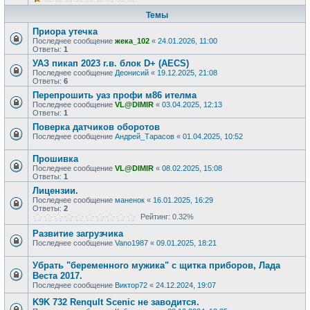
Темы
Приора утечка
Последнее сообщение
жека_102
«
24.01.2026, 11:00
Ответы:
1
УАЗ пикап 2023 г.в. блок D+ (AECS)
Последнее сообщение
Деонисий
«
19.12.2025, 21:08
Ответы:
6
Перепрошить уаз профи м86 ителма
Последнее сообщение
VL@DIMIR
«
03.04.2025, 12:13
Ответы:
1
Поверка датчиков оборотов
Последнее сообщение
Андрей_Тарасов
«
01.04.2025, 10:52
Прошивка
Последнее сообщение
VL@DIMIR
«
08.02.2025, 15:08
Ответы:
1
Лицензии.
Последнее сообщение
маненок
«
16.01.2025, 16:29
Ответы:
2
Рейтинг: 0.32%
Развитие загрузчика
Последнее сообщение
Vano1987
«
09.01.2025, 18:21
Убрать "беременного мужика" с щитка приборов, Лада
Веста 2017.
Последнее сообщение
Виктор72
«
24.12.2024, 19:07
K9K 732 Renqult Scenic не заводится.