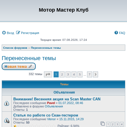
Мотор Мастер Клуб
Вход
Регистрация
FAQ
Текущее время: 07.08.2026, 17:24
Список форумов
Перенесенные темы
Перенесенные темы
Новая тема
Страница
1
из
7
1
2
3
4
5
7
332 темы
След.
…
Темы
Объявления
Внимание! Весенняя акция на Scan Master CAN
Последнее сообщение
Pavel
«
01.07.2022, 08:46
Добавлено в форуме
Объявления
Ответы:
1
Статья по работе со Скан-тестером
Последнее сообщение
Vlenor
«
15.11.2015, 14:29
Ответы:
50
1
2
3
4
Рейтинг: 6.94%