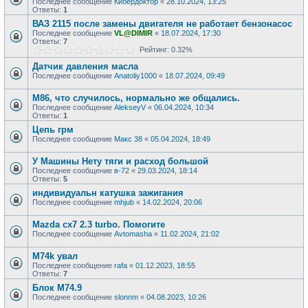
Последнее сообщение
Кибердоктор
«
28.10.2024, 13:25
Ответы:
1
ВАЗ 2115 после замены двигателя не работает бензонасос
Последнее сообщение
VL@DIMIR
«
18.07.2024, 17:30
Ответы:
7
Рейтинг: 0.32%
Датчик давления масла
Последнее сообщение
Anatoliy1000
«
18.07.2024, 09:49
M86, что случилось, нормально же общались.
Последнее сообщение
AlekseyV
«
06.04.2024, 10:34
Ответы:
1
Цепь грм
Последнее сообщение
Макс 38
«
05.04.2024, 18:49
У Машины Нету тяги и расход большой
Последнее сообщение
в-72
«
29.03.2024, 18:14
Ответы:
5
индивидуальн катушка зажигания
Последнее сообщение
mhjub
«
14.02.2024, 20:06
Mazda cx7 2.3 turbo. Помогите
Последнее сообщение
Avtomasha
«
11.02.2024, 21:02
M74k увал
Последнее сообщение
rafa
«
01.12.2023, 18:55
Ответы:
7
Блок М74.9
Последнее сообщение
slonnm
«
04.08.2023, 10:26