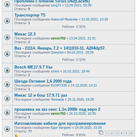
Проблема с блоком Sirius D42(Lacetti)
Последнее сообщение
serg71
«
13.09.2021, 09:39
Ответы:
9
Транспортер Т5
Последнее сообщение
Алексей Яковлев
«
31.05.2021, 10:39
Ответы:
1
Рейтинг: 0.32%
Микас 12.3
Последнее сообщение
vento702
«
13.04.2021, 21:31
Ответы:
2
Ваз - 21114. Январь 7.2 + 1411010-31. A204dp57.
Последнее сообщение
Qawsed
«
04.02.2021, 18:26
Ответы:
2
Рейтинг: 0.32%
Bosch ME17.9.7 Уаз
Последнее сообщение
strem
«
31.01.2021, 19:44
Ответы:
2
Шкода Октавия 1,6 2000 года
Последнее сообщение
IGOR7195
«
24.12.2020, 14:11
Ответы:
1
Микас 12 и бош 17.9.71 уаз
Последнее сообщение
Чегемов
«
25.11.2020, 19:38
прошивка на заз сенс 1.3л.2008г под евро 2
Последнее сообщение
vento702
«
26.10.2020, 10:35
Ответы:
3
Изготавливаю кабели для программирования
Последнее сообщение
Egor Sergeev
«
24.09.2020, 23:28
Ответы:
77
1
2
3
4
5
6
Рейтинг: 8.83%