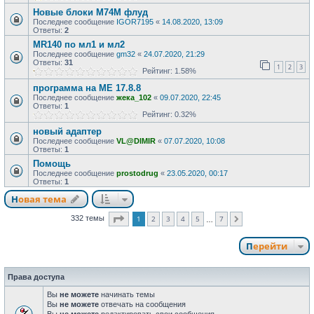
Новые блоки M74M флуд
Последнее сообщение
IGOR7195
«
14.08.2020, 13:09
Ответы:
2
MR140 по мл1 и мл2
Последнее сообщение
gm32
«
24.07.2020, 21:29
Ответы:
31
1
2
3
Рейтинг: 1.58%
программа на МЕ 17.8.8
Последнее сообщение
жека_102
«
09.07.2020, 22:45
Ответы:
1
Рейтинг: 0.32%
новый адаптер
Последнее сообщение
VL@DIMIR
«
07.07.2020, 10:08
Ответы:
1
Помощь
Последнее сообщение
prostodrug
«
23.05.2020, 00:17
Ответы:
1
Новая тема
Страница
1
из
7
1
2
3
4
5
7
332 темы
След.
…
Перейти
Права доступа
Вы
не можете
начинать темы
Вы
не можете
отвечать на сообщения