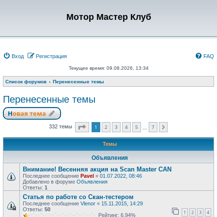
Мотор Мастер Клуб
Вход
Регистрация
FAQ
Текущее время: 09.08.2026, 13:34
Список форумов
Перенесенные темы
Перенесенные темы
Новая тема
Страница
1
из
7
1
2
3
4
5
7
332 темы
След.
…
Темы
Объявления
Внимание! Весенняя акция на Scan Master CAN
Последнее сообщение
Pavel
«
01.07.2022, 08:46
Добавлено в форуме
Объявления
Ответы:
1
Статья по работе со Скан-тестером
Последнее сообщение
Vlenor
«
15.11.2015, 14:29
Ответы:
50
1
2
3
4
Рейтинг: 6.94%