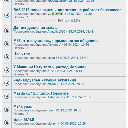
Последнее сообщение
Кибердоктор
«
28.10.2024, 13:25
Ответы:
1
ВАЗ 2115 после замены двигателя не работает бензонасос
Последнее сообщение
VL@DIMIR
«
18.07.2024, 17:30
Ответы:
7
Рейтинг: 0.32%
Датчик давления масла
Последнее сообщение
Anatoliy1000
«
18.07.2024, 09:49
M86, что случилось, нормально же общались.
Последнее сообщение
AlekseyV
«
06.04.2024, 10:34
Ответы:
1
Цепь грм
Последнее сообщение
Макс 38
«
05.04.2024, 18:49
У Машины Нету тяги и расход большой
Последнее сообщение
в-72
«
29.03.2024, 18:14
Ответы:
5
индивидуальн катушка зажигания
Последнее сообщение
mhjub
«
14.02.2024, 20:06
Mazda cx7 2.3 turbo. Помогите
Последнее сообщение
Avtomasha
«
11.02.2024, 21:02
M74k увал
Последнее сообщение
rafa
«
01.12.2023, 18:55
Ответы:
7
Блок М74.9
Последнее сообщение
slonnm
«
04.08.2023, 10:26