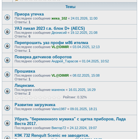
Темы
Приора утечка
Последнее сообщение
жека_102
«
24.01.2026, 11:00
Ответы:
1
УАЗ пикап 2023 г.в. блок D+ (AECS)
Последнее сообщение
Деонисий
«
19.12.2025, 21:08
Ответы:
6
Перепрошить уаз профи м86 ителма
Последнее сообщение
VL@DIMIR
«
03.04.2025, 12:13
Ответы:
1
Поверка датчиков оборотов
Последнее сообщение
Андрей_Тарасов
«
01.04.2025, 10:52
Прошивка
Последнее сообщение
VL@DIMIR
«
08.02.2025, 15:08
Ответы:
1
Лицензии.
Последнее сообщение
маненок
«
16.01.2025, 16:29
Ответы:
2
Рейтинг: 0.32%
Развитие загрузчика
Последнее сообщение
Vano1987
«
09.01.2025, 18:21
Убрать "беременного мужика" с щитка приборов, Лада
Веста 2017.
Последнее сообщение
Виктор72
«
24.12.2024, 19:07
K9K 732 Renqult Scenic не заводится.