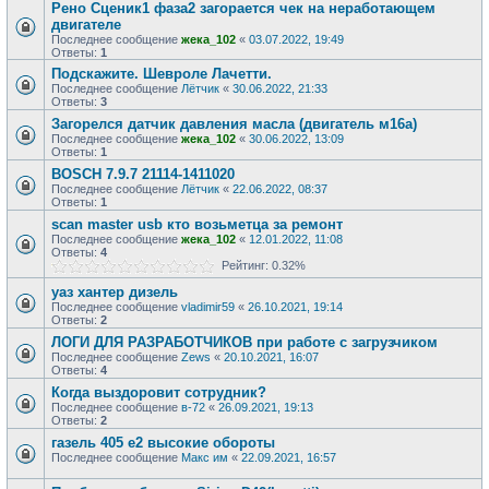
Рено Сценик1 фаза2 загорается чек на неработающем
двигателе
Последнее сообщение
жека_102
«
03.07.2022, 19:49
Ответы:
1
Подскажите. Шевроле Лачетти.
Последнее сообщение
Лётчик
«
30.06.2022, 21:33
Ответы:
3
Загорелся датчик давления масла (двигатель м16а)
Последнее сообщение
жека_102
«
30.06.2022, 13:09
Ответы:
1
BOSCH 7.9.7 21114-1411020
Последнее сообщение
Лётчик
«
22.06.2022, 08:37
Ответы:
1
scan master usb кто возьметца за ремонт
Последнее сообщение
жека_102
«
12.01.2022, 11:08
Ответы:
4
Рейтинг: 0.32%
уаз хантер дизель
Последнее сообщение
vladimir59
«
26.10.2021, 19:14
Ответы:
2
ЛОГИ ДЛЯ РАЗРАБОТЧИКОВ при работе с загрузчиком
Последнее сообщение
Zews
«
20.10.2021, 16:07
Ответы:
4
Когда выздоровит сотрудник?
Последнее сообщение
в-72
«
26.09.2021, 19:13
Ответы:
2
газель 405 е2 высокие обороты
Последнее сообщение
Макс им
«
22.09.2021, 16:57