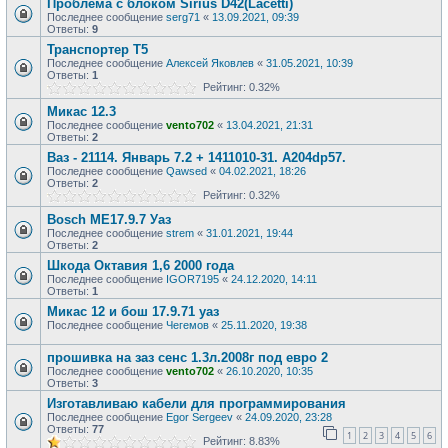
Проблема с блоком Sirius D42(Lacetti)
Последнее сообщение
serg71
«
13.09.2021, 09:39
Ответы:
9
Транспортер Т5
Последнее сообщение
Алексей Яковлев
«
31.05.2021, 10:39
Ответы:
1
Рейтинг: 0.32%
Микас 12.3
Последнее сообщение
vento702
«
13.04.2021, 21:31
Ответы:
2
Ваз - 21114. Январь 7.2 + 1411010-31. A204dp57.
Последнее сообщение
Qawsed
«
04.02.2021, 18:26
Ответы:
2
Рейтинг: 0.32%
Bosch ME17.9.7 Уаз
Последнее сообщение
strem
«
31.01.2021, 19:44
Ответы:
2
Шкода Октавия 1,6 2000 года
Последнее сообщение
IGOR7195
«
24.12.2020, 14:11
Ответы:
1
Микас 12 и бош 17.9.71 уаз
Последнее сообщение
Чегемов
«
25.11.2020, 19:38
прошивка на заз сенс 1.3л.2008г под евро 2
Последнее сообщение
vento702
«
26.10.2020, 10:35
Ответы:
3
Изготавливаю кабели для программирования
Последнее сообщение
Egor Sergeev
«
24.09.2020, 23:28
Ответы:
77
1
2
3
4
5
6
Рейтинг: 8.83%