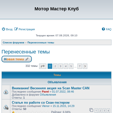
Мотор Мастер Клуб
Вход
Регистрация
FAQ
Текущее время: 07.08.2026, 09:10
Список форумов
Перенесенные темы
Перенесенные темы
Новая тема
Страница
1
из
7
1
2
3
4
5
7
332 темы
След.
…
Темы
Объявления
Внимание! Весенняя акция на Scan Master CAN
Последнее сообщение
Pavel
«
01.07.2022, 08:46
Добавлено в форуме
Объявления
Ответы:
1
Статья по работе со Скан-тестером
Последнее сообщение
Vlenor
«
15.11.2015, 14:29
Ответы:
50
1
2
3
4
Рейтинг: 6.94%