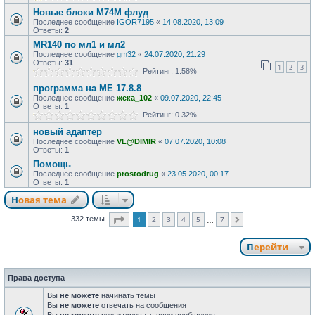
Новые блоки M74M флуд
Последнее сообщение
IGOR7195
«
14.08.2020, 13:09
Ответы:
2
MR140 по мл1 и мл2
Последнее сообщение
gm32
«
24.07.2020, 21:29
Ответы:
31
1
2
3
Рейтинг: 1.58%
программа на МЕ 17.8.8
Последнее сообщение
жека_102
«
09.07.2020, 22:45
Ответы:
1
Рейтинг: 0.32%
новый адаптер
Последнее сообщение
VL@DIMIR
«
07.07.2020, 10:08
Ответы:
1
Помощь
Последнее сообщение
prostodrug
«
23.05.2020, 00:17
Ответы:
1
Новая тема
Страница
1
из
7
1
2
3
4
5
7
332 темы
След.
…
Перейти
Права доступа
Вы
не можете
начинать темы
Вы
не можете
отвечать на сообщения