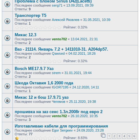
Проблема с блоком Sirius D42(Lacetti)
Последнее сообщение
serg71
«
13.09.2021, 09:39
Ответы:
9
Транспортер Т5
Последнее сообщение
Алексей Яковлев
«
31.05.2021, 10:39
Ответы:
1
Рейтинг: 0.32%
Микас 12.3
Последнее сообщение
vento702
«
13.04.2021, 21:31
Ответы:
2
Ваз - 21114. Январь 7.2 + 1411010-31. A204dp57.
Последнее сообщение
Qawsed
«
04.02.2021, 18:26
Ответы:
2
Рейтинг: 0.32%
Bosch ME17.9.7 Уаз
Последнее сообщение
strem
«
31.01.2021, 19:44
Ответы:
2
Шкода Октавия 1,6 2000 года
Последнее сообщение
IGOR7195
«
24.12.2020, 14:11
Ответы:
1
Микас 12 и бош 17.9.71 уаз
Последнее сообщение
Чегемов
«
25.11.2020, 19:38
прошивка на заз сенс 1.3л.2008г под евро 2
Последнее сообщение
vento702
«
26.10.2020, 10:35
Ответы:
3
Изготавливаю кабели для программирования
Последнее сообщение
Egor Sergeev
«
24.09.2020, 23:28
Ответы:
77
1
2
3
4
5
6
Рейтинг: 8.83%