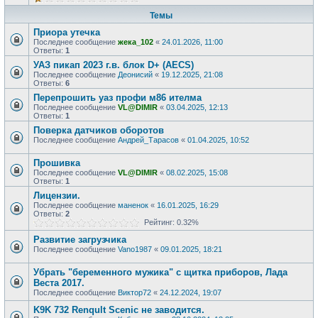
Темы
Приора утечка
Последнее сообщение
жека_102
«
24.01.2026, 11:00
Ответы:
1
УАЗ пикап 2023 г.в. блок D+ (AECS)
Последнее сообщение
Деонисий
«
19.12.2025, 21:08
Ответы:
6
Перепрошить уаз профи м86 ителма
Последнее сообщение
VL@DIMIR
«
03.04.2025, 12:13
Ответы:
1
Поверка датчиков оборотов
Последнее сообщение
Андрей_Тарасов
«
01.04.2025, 10:52
Прошивка
Последнее сообщение
VL@DIMIR
«
08.02.2025, 15:08
Ответы:
1
Лицензии.
Последнее сообщение
маненок
«
16.01.2025, 16:29
Ответы:
2
Рейтинг: 0.32%
Развитие загрузчика
Последнее сообщение
Vano1987
«
09.01.2025, 18:21
Убрать "беременного мужика" с щитка приборов, Лада
Веста 2017.
Последнее сообщение
Виктор72
«
24.12.2024, 19:07
K9K 732 Renqult Scenic не заводится.