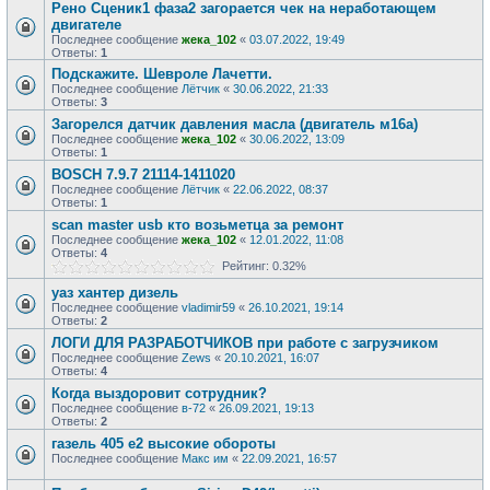
Рено Сценик1 фаза2 загорается чек на неработающем
двигателе
Последнее сообщение
жека_102
«
03.07.2022, 19:49
Ответы:
1
Подскажите. Шевроле Лачетти.
Последнее сообщение
Лётчик
«
30.06.2022, 21:33
Ответы:
3
Загорелся датчик давления масла (двигатель м16а)
Последнее сообщение
жека_102
«
30.06.2022, 13:09
Ответы:
1
BOSCH 7.9.7 21114-1411020
Последнее сообщение
Лётчик
«
22.06.2022, 08:37
Ответы:
1
scan master usb кто возьметца за ремонт
Последнее сообщение
жека_102
«
12.01.2022, 11:08
Ответы:
4
Рейтинг: 0.32%
уаз хантер дизель
Последнее сообщение
vladimir59
«
26.10.2021, 19:14
Ответы:
2
ЛОГИ ДЛЯ РАЗРАБОТЧИКОВ при работе с загрузчиком
Последнее сообщение
Zews
«
20.10.2021, 16:07
Ответы:
4
Когда выздоровит сотрудник?
Последнее сообщение
в-72
«
26.09.2021, 19:13
Ответы:
2
газель 405 е2 высокие обороты
Последнее сообщение
Макс им
«
22.09.2021, 16:57