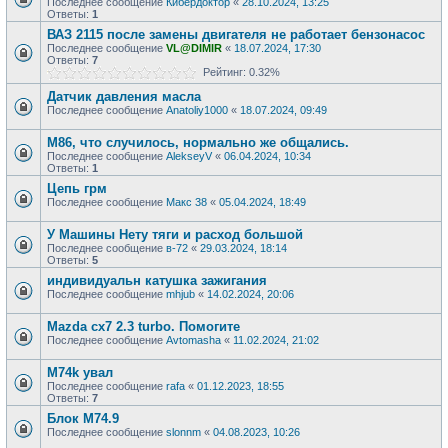
Последнее сообщение
Кибердоктор
«
28.10.2024, 13:25
Ответы:
1
ВАЗ 2115 после замены двигателя не работает бензонасос
Последнее сообщение
VL@DIMIR
«
18.07.2024, 17:30
Ответы:
7
Рейтинг: 0.32%
Датчик давления масла
Последнее сообщение
Anatoliy1000
«
18.07.2024, 09:49
M86, что случилось, нормально же общались.
Последнее сообщение
AlekseyV
«
06.04.2024, 10:34
Ответы:
1
Цепь грм
Последнее сообщение
Макс 38
«
05.04.2024, 18:49
У Машины Нету тяги и расход большой
Последнее сообщение
в-72
«
29.03.2024, 18:14
Ответы:
5
индивидуальн катушка зажигания
Последнее сообщение
mhjub
«
14.02.2024, 20:06
Mazda cx7 2.3 turbo. Помогите
Последнее сообщение
Avtomasha
«
11.02.2024, 21:02
M74k увал
Последнее сообщение
rafa
«
01.12.2023, 18:55
Ответы:
7
Блок М74.9
Последнее сообщение
slonnm
«
04.08.2023, 10:26