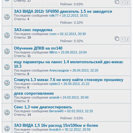
Ответы:
17
1
2
Рейтинг: 0.63%
ЗАЗ ВИДА 2012г SF6950 двигатель 1.5 не заводится
Последнее сообщение
tolik77
«
19.12.2013, 16:51
Ответы:
4
Рейтинг: 0.32%
ЗАЗ-сенс переделка
Последнее сообщение
coon
«
02.12.2013, 20:30
Ответы:
19
1
2
Рейтинг: 0.32%
Обучение ДПКВ на mr140
Последнее сообщение
fillfirst
«
15.09.2013, 10:04
Ответы:
11
ищу параметры на ланос 1.4 мелитопольский двс-микас
10.3
Последнее сообщение
Александров
«
26.04.2013, 22:20
Ответы:
8
Славута 1.3 микас 7.6 не могу найти стоковую прошивку
Последнее сообщение
spider2
«
26.04.2013, 21:22
Ответы:
6
дпкв сопротивление
Последнее сообщение
anatolii
«
24.03.2013, 20:40
Ответы:
3
Сенс 1,3 чем диагностировать
Последнее сообщение
Виталий5
«
02.02.2013, 22:25
Ответы:
14
Рейтинг: 0.63%
ЗАЗ ВИДА 1,5 16v расход 15л/100км и более
Последнее сообщение
livasilich
«
30.12.2012, 20:55