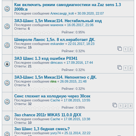
Как включить режим самодиагностики на Zaz sens 1.3
2008г.в
Последнее сообщение
Александр_kolt
«
30.09.2020, 22:07
ЗАЗ-Шанс 1,5л Микас114. Нестабильный ход
Последнее сообщение
маненок
«
16.05.2017, 21:06
Ответы:
6
Рейтинг: 0.95%
Шевроле Ланос 1,5л. 8 кл.неработает ДК.
Последнее сообщение
eskander
«
22.01.2017, 18:23
Ответы:
15
1
2
Рейтинг: 0.32%
ЗАЗ Шанс 1.3 код ошибки Р0341
Последнее сообщение
dimcass
«
17.09.2016, 17:44
Ответы:
21
1
2
Рейтинг: 0.32%
ЗАЗ-Шанс 1,5л Микас114. Непонятно с ДК.
Последнее сообщение
rins
«
26.09.2015, 21:48
Ответы:
5
Рейтинг: 0.32%
Сенс глохнет на холодную через 30сек
Последнее сообщение
Cache
«
17.08.2015, 13:55
Ответы:
32
1
2
3
Рейтинг: 0.95%
Заз chance 2011г MIKAS 11.0.0 ДХХ
Последнее сообщение
Cache
«
17.08.2015, 13:38
Ответы:
10
Заз Шанс 1,3 бедная смесь?
Последнее сообщение
yury74
«
25.11.2014, 22:22