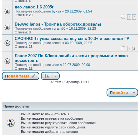
Ответы:
6
део ланос 1.6 2005г
Последнее сообщение
byksir
«
28.11.2009, 01:54
Ответы:
20
1
2
Dewwo lanos - Троит на оборотах,провалы
Последнее сообщение
yuram80
«
16.11.2009, 22:23
Ответы:
8
СРОЧНО!!! нужна схема на деу сенс 10.3+ и располож ГР
Последнее сообщение
artmel
«
03.10.2009, 22:06
Ответы:
23
1
2
Ланос 2007 По КЛаин ошибки какои программои можно
посмотреть
Последнее сообщение
ahim
«
12.07.2009, 20:00
Ответы:
12
Новая тема
48 тем • Страница
1
из
1
Перейти
Права доступа
Вы
не можете
начинать темы
Вы
не можете
отвечать на сообщения
Вы
не можете
редактировать свои сообщения
Вы
не можете
удалять свои сообщения
Вы
не можете
добавлять вложения