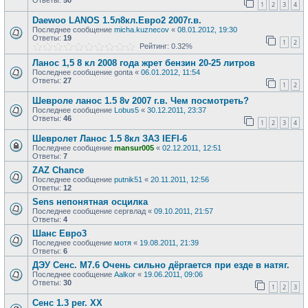
Ответы:
50
1
2
3
4
Daewoo LANOS 1.5л8кл.Евро2 2007г.в.
Последнее сообщение
micha.kuznecov
«
08.01.2012, 19:30
Ответы:
19
1
2
Рейтинг: 0.32%
Ланос 1,5 8 кл 2008 года жрет бензин 20-25 литров
Последнее сообщение
gonta
«
06.01.2012, 11:54
Ответы:
27
1
2
Шевроле ланос 1.5 8v 2007 г.в. Чем посмотреть?
Последнее сообщение
Lobus5
«
30.12.2011, 23:37
Ответы:
46
1
2
3
4
Шевролет Ланос 1.5 8кл ЗАЗ IEFI-6
Последнее сообщение
mansur005
«
02.12.2011, 12:51
Ответы:
7
ZAZ Chance
Последнее сообщение
putnik51
«
20.11.2011, 12:56
Ответы:
12
Sens непонятная осцилка
Последнее сообщение
сергвлад
«
09.10.2011, 21:57
Ответы:
4
Шанс Евро3
Последнее сообщение
мотя
«
19.08.2011, 21:39
Ответы:
6
ДЭУ Сенс. М7.6 Очень сильно дёргается при езде в натяг.
Последнее сообщение
Aalkor
«
19.06.2011, 09:06
Ответы:
30
1
2
3
Сенс 1.3 рег. ХХ