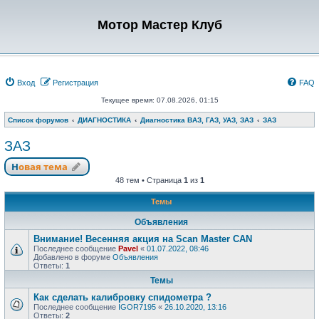
Мотор Мастер Клуб
Вход
Регистрация
FAQ
Текущее время: 07.08.2026, 01:15
Список форумов
ДИАГНОСТИКА
Диагностика ВАЗ, ГАЗ, УАЗ, ЗАЗ
ЗАЗ
ЗАЗ
Новая тема
48 тем • Страница
1
из
1
Темы
Объявления
Внимание! Весенняя акция на Scan Master CAN
Последнее сообщение
Pavel
«
01.07.2022, 08:46
Добавлено в форуме
Объявления
Ответы:
1
Темы
Как сделать калибровку спидометра ?
Последнее сообщение
IGOR7195
«
26.10.2020, 13:16
Ответы:
2