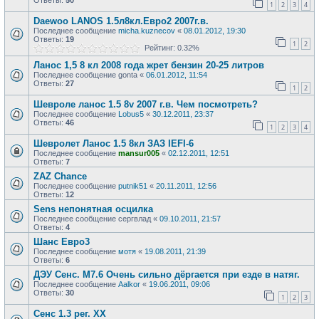
Ответы:
50
1
2
3
4
Daewoo LANOS 1.5л8кл.Евро2 2007г.в.
Последнее сообщение
micha.kuznecov
«
08.01.2012, 19:30
Ответы:
19
1
2
Рейтинг: 0.32%
Ланос 1,5 8 кл 2008 года жрет бензин 20-25 литров
Последнее сообщение
gonta
«
06.01.2012, 11:54
Ответы:
27
1
2
Шевроле ланос 1.5 8v 2007 г.в. Чем посмотреть?
Последнее сообщение
Lobus5
«
30.12.2011, 23:37
Ответы:
46
1
2
3
4
Шевролет Ланос 1.5 8кл ЗАЗ IEFI-6
Последнее сообщение
mansur005
«
02.12.2011, 12:51
Ответы:
7
ZAZ Chance
Последнее сообщение
putnik51
«
20.11.2011, 12:56
Ответы:
12
Sens непонятная осцилка
Последнее сообщение
сергвлад
«
09.10.2011, 21:57
Ответы:
4
Шанс Евро3
Последнее сообщение
мотя
«
19.08.2011, 21:39
Ответы:
6
ДЭУ Сенс. М7.6 Очень сильно дёргается при езде в натяг.
Последнее сообщение
Aalkor
«
19.06.2011, 09:06
Ответы:
30
1
2
3
Сенс 1.3 рег. ХХ