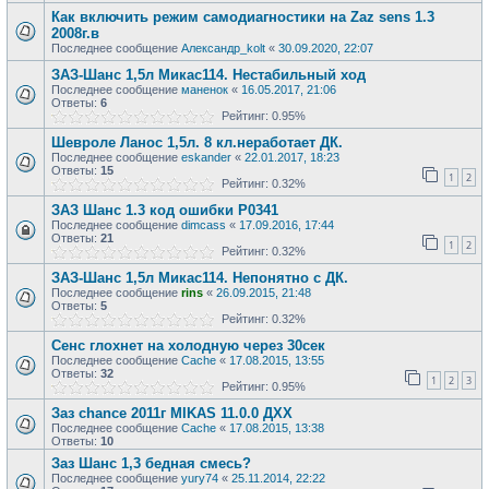
Как включить режим самодиагностики на Zaz sens 1.3
2008г.в
Последнее сообщение
Александр_kolt
«
30.09.2020, 22:07
ЗАЗ-Шанс 1,5л Микас114. Нестабильный ход
Последнее сообщение
маненок
«
16.05.2017, 21:06
Ответы:
6
Рейтинг: 0.95%
Шевроле Ланос 1,5л. 8 кл.неработает ДК.
Последнее сообщение
eskander
«
22.01.2017, 18:23
Ответы:
15
1
2
Рейтинг: 0.32%
ЗАЗ Шанс 1.3 код ошибки Р0341
Последнее сообщение
dimcass
«
17.09.2016, 17:44
Ответы:
21
1
2
Рейтинг: 0.32%
ЗАЗ-Шанс 1,5л Микас114. Непонятно с ДК.
Последнее сообщение
rins
«
26.09.2015, 21:48
Ответы:
5
Рейтинг: 0.32%
Сенс глохнет на холодную через 30сек
Последнее сообщение
Cache
«
17.08.2015, 13:55
Ответы:
32
1
2
3
Рейтинг: 0.95%
Заз chance 2011г MIKAS 11.0.0 ДХХ
Последнее сообщение
Cache
«
17.08.2015, 13:38
Ответы:
10
Заз Шанс 1,3 бедная смесь?
Последнее сообщение
yury74
«
25.11.2014, 22:22