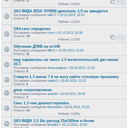
Ответы:
17
1
2
Рейтинг: 0.63%
ЗАЗ ВИДА 2012г SF6950 двигатель 1.5 не заводится
Последнее сообщение
tolik77
«
19.12.2013, 16:51
Ответы:
4
Рейтинг: 0.32%
ЗАЗ-сенс переделка
Последнее сообщение
coon
«
02.12.2013, 20:30
Ответы:
19
1
2
Рейтинг: 0.32%
Обучение ДПКВ на mr140
Последнее сообщение
fillfirst
«
15.09.2013, 10:04
Ответы:
11
ищу параметры на ланос 1.4 мелитопольский двс-микас
10.3
Последнее сообщение
Александров
«
26.04.2013, 22:20
Ответы:
8
Славута 1.3 микас 7.6 не могу найти стоковую прошивку
Последнее сообщение
spider2
«
26.04.2013, 21:22
Ответы:
6
дпкв сопротивление
Последнее сообщение
anatolii
«
24.03.2013, 20:40
Ответы:
3
Сенс 1,3 чем диагностировать
Последнее сообщение
Виталий5
«
02.02.2013, 22:25
Ответы:
14
Рейтинг: 0.63%
ЗАЗ ВИДА 1,5 16v расход 15л/100км и более
Последнее сообщение
livasilich
«
30.12.2012, 20:55