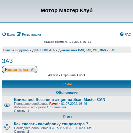
Мотор Мастер Клуб
Вход
Регистрация
FAQ
Текущее время: 07.08.2026, 01:31
Список форумов
ДИАГНОСТИКА
Диагностика ВАЗ, ГАЗ, УАЗ, ЗАЗ
ЗАЗ
ЗАЗ
Новая тема
48 тем • Страница
1
из
1
Темы
Объявления
Внимание! Весенняя акция на Scan Master CAN
Последнее сообщение
Pavel
«
01.07.2022, 08:46
Добавлено в форуме
Объявления
Ответы:
1
Темы
Как сделать калибровку спидометра ?
Последнее сообщение
IGOR7195
«
26.10.2020, 13:16
Ответы:
2