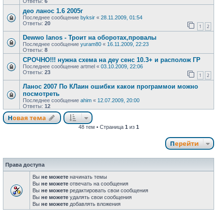
Ответы:
6
део ланос 1.6 2005г
Последнее сообщение
byksir
«
28.11.2009, 01:54
Ответы:
20
1
2
Dewwo lanos - Троит на оборотах,провалы
Последнее сообщение
yuram80
«
16.11.2009, 22:23
Ответы:
8
СРОЧНО!!! нужна схема на деу сенс 10.3+ и располож ГР
Последнее сообщение
artmel
«
03.10.2009, 22:06
Ответы:
23
1
2
Ланос 2007 По КЛаин ошибки какои программои можно
посмотреть
Последнее сообщение
ahim
«
12.07.2009, 20:00
Ответы:
12
Новая тема
48 тем • Страница
1
из
1
Перейти
Права доступа
Вы
не можете
начинать темы
Вы
не можете
отвечать на сообщения
Вы
не можете
редактировать свои сообщения
Вы
не можете
удалять свои сообщения
Вы
не можете
добавлять вложения