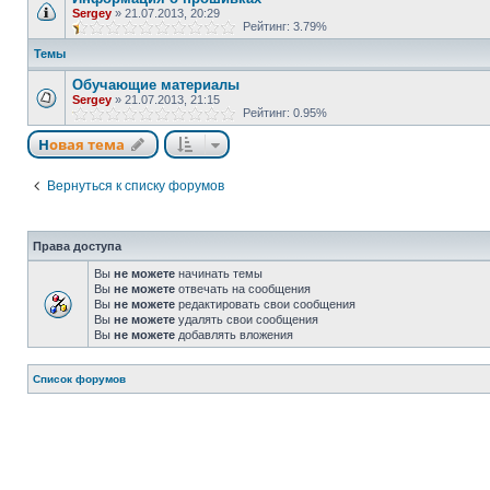
Sergey
»
21.07.2013, 20:29
Рейтинг: 3.79%
Темы
Обучающие материалы
Sergey
»
21.07.2013, 21:15
Рейтинг: 0.95%
Новая тема
Вернуться к списку форумов
Права доступа
Вы
не можете
начинать темы
Вы
не можете
отвечать на сообщения
Вы
не можете
редактировать свои сообщения
Вы
не можете
удалять свои сообщения
Вы
не можете
добавлять вложения
Список форумов