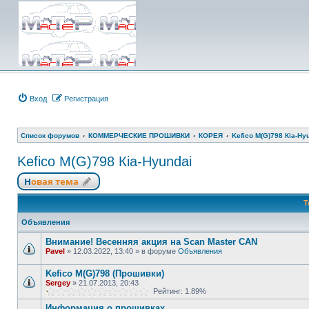
Вход
Регистрация
Список форумов
КОММЕРЧЕСКИЕ ПРОШИВКИ
КОРЕЯ
Kefico M(G)798 Кia-Hy
Kefico M(G)798 Кia-Hyundai
Новая тема
Т
Объявления
Внимание! Весенняя акция на Scan Master CAN
Pavel
»
12.03.2022, 13:40
» в форуме
Объявления
Kefico M(G)798 (Прошивки)
Sergey
»
21.07.2013, 20:43
Рейтинг: 1.89%
Информация о прошивках