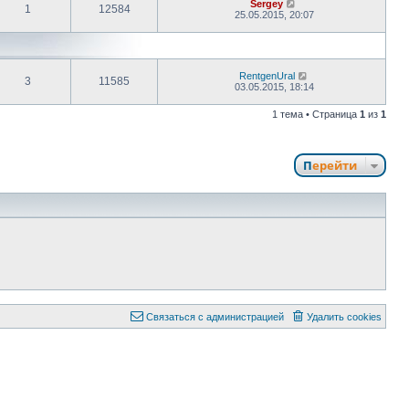
Sergey
1
12584
25.05.2015, 20:07
RentgenUral
3
11585
03.05.2015, 18:14
1 тема • Страница
1
из
1
Перейти
Связаться с администрацией
Удалить cookies