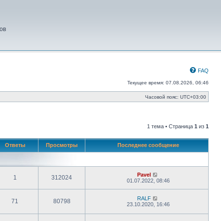
ов
FAQ
Текущее время: 07.08.2026, 06:46
Часовой пояс:
UTC+03:00
1 тема • Страница
1
из
1
Ответы
Просмотры
Последнее сообщение
Pavel
1
312024
01.07.2022, 08:46
RALF
71
80798
23.10.2020, 16:46