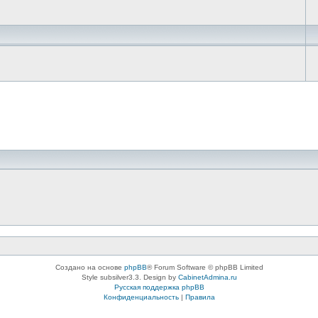
Создано на основе
phpBB
® Forum Software © phpBB Limited
Style subsilver3.3. Design by
CabinetAdmina.ru
Русская поддержка phpBB
Конфиденциальность
|
Правила