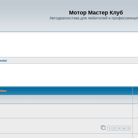
Мотор Мастер Клуб
Автодиагностика для любителей и профессионал
undai
емы
1
2
3
4
5