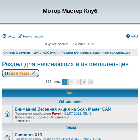
Мотор Мастер Клуб
Вход
Регистрация
FAQ
Текущее время: 08.08.2026, 11:39
Список форумов
ДИАГНОСТИКА
Раздел для начинающих и автовладельцев
Раздел для начинающих и автовладельцев
Новая тема
1
2
3
4
192 темы
След.
Темы
Объявления
Внимание! Весенняя акция на Scan Master CAN
Последнее сообщение
Pavel
«
01.07.2022, 08:46
Добавлено в форуме
Объявления
Ответы:
1
Темы
Cummins X13
Последнее сообщение
сергей1983
«
04.05.2026, 12:16