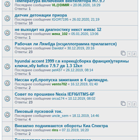
Температура включения вентилятора m7.9.7
Последнее сообщение
VL@DIMIR
«
20.06.2020, 16:29
Ответы:
1
датчик детонации приора
Последнее сообщение
IGOR7195
«
26.02.2020, 21:19
Ответы:
10
не выходит на диагностику некст микас 12
Последнее сообщение
жека_102
«
05.01.2020, 13:06
Ответы:
1
Рабочая ли Лямбда (осциллограмма прилагается)
Последнее сообщение
Davidof
«
30.12.2019, 20:16
Ответы:
23
1
2
hyundai accent 1999 г.в кореец(сборка франция)утеряны
ключи,эбу kefico 7.9.7 дв 1.3 12кл
Последнее сообщение
pet437
«
26.12.2019, 08:14
Ответы:
5
Ниссан куб,пропуска зажигания в 4 цилиндре.
Последнее сообщение
vento702
«
16.12.2019, 01:40
Ответы:
2
Совет по прошивке Nexia IEFI6/ITMS-6F
Последнее сообщение
orca174
«
10.12.2019, 08:02
Ответы:
23
1
2
Пиковый пусковой ток.
Последнее сообщение
uncle_sem
«
18.11.2019, 14:46
Ответы:
4
Внезапно поднимаются обороты Киа Спектра
Последнее сообщение
rins
«
07.11.2019, 16:20
Ответы:
2