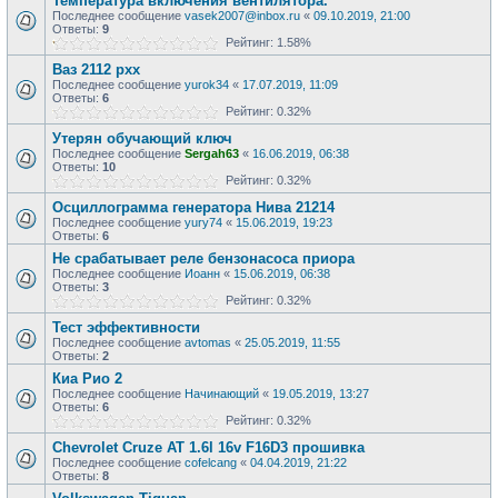
Температура включения вентилятора.
Последнее сообщение
vasek2007@inbox.ru
«
09.10.2019, 21:00
Ответы:
9
Рейтинг: 1.58%
Ваз 2112 рхх
Последнее сообщение
yurok34
«
17.07.2019, 11:09
Ответы:
6
Рейтинг: 0.32%
Утерян обучающий ключ
Последнее сообщение
Sergah63
«
16.06.2019, 06:38
Ответы:
10
Рейтинг: 0.32%
Осциллограмма генератора Нива 21214
Последнее сообщение
yury74
«
15.06.2019, 19:23
Ответы:
6
Не срабатывает реле бензонасоса приора
Последнее сообщение
Иоанн
«
15.06.2019, 06:38
Ответы:
3
Рейтинг: 0.32%
Тест эффективности
Последнее сообщение
avtomas
«
25.05.2019, 11:55
Ответы:
2
Киа Рио 2
Последнее сообщение
Начинающий
«
19.05.2019, 13:27
Ответы:
6
Рейтинг: 0.32%
Chevrolet Cruze AT 1.6l 16v F16D3 прошивка
Последнее сообщение
cofelcang
«
04.04.2019, 21:22
Ответы:
8