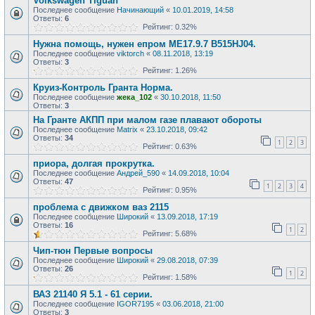
Volkswagen Tiguan
Последнее сообщение
Начинающий
«
10.01.2019, 14:58
Ответы:
6
Рейтинг: 0.32%
Нужна помощь, нужен епром МЕ17.9.7 B515HJ04.
Последнее сообщение
viktorch
«
08.11.2018, 13:19
Ответы:
3
Рейтинг: 1.26%
Круиз-Контроль Гранта Норма.
Последнее сообщение
жека_102
«
30.10.2018, 11:50
Ответы:
3
На Гранте АКПП при малом газе плавают обороты
Последнее сообщение
Matrix
«
23.10.2018, 09:42
Ответы:
34
1
2
3
Рейтинг: 0.63%
приора, долгая прокрутка.
Последнее сообщение
Андрей_590
«
14.09.2018, 10:04
Ответы:
47
1
2
3
4
Рейтинг: 0.95%
проблема с движком ваз 2115
Последнее сообщение
Широкий
«
13.09.2018, 17:19
Ответы:
16
1
2
Рейтинг: 5.68%
Чип-тюн Первые вопросы
Последнее сообщение
Широкий
«
29.08.2018, 07:39
Ответы:
26
1
2
Рейтинг: 1.58%
ВАЗ 21140 Я 5.1 - 61 серии.
Последнее сообщение
IGOR7195
«
03.06.2018, 21:00
Ответы:
3