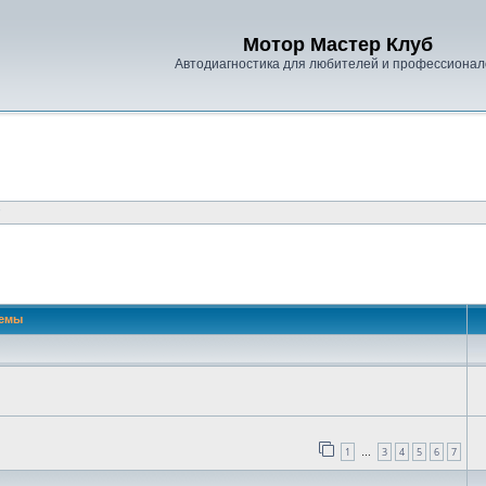
Мотор Мастер Клуб
Автодиагностика для любителей и профессионал
"
емы
1
3
4
5
6
7
…