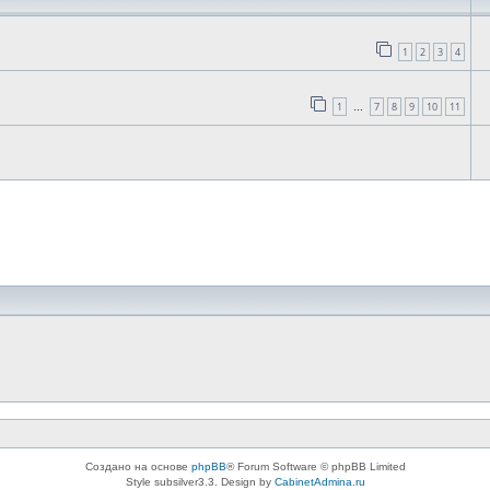
1
2
3
4
1
7
8
9
10
11
…
Создано на основе
phpBB
® Forum Software © phpBB Limited
Style subsilver3.3. Design by
CabinetAdmina.ru