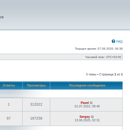
ов
FAQ
Текущее время: 07.08.2026, 06:38
Часовой пояс:
UTC+03:00
3 темы • Страница
1
из
1
Ответы
Просмотры
Последнее сообщение
Pavel
1
312022
01.07.2022, 08:46
Sergey
97
187258
13.06.2025, 02:31