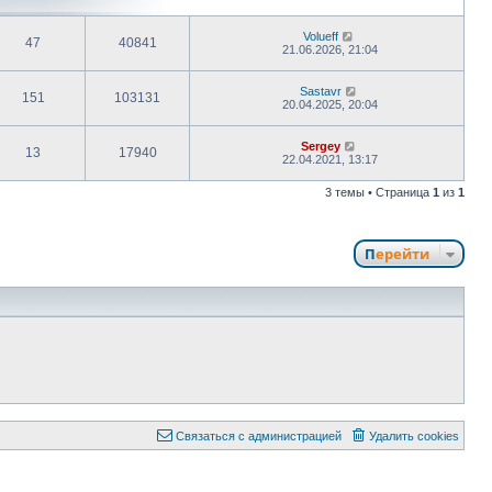
Volueff
47
40841
21.06.2026, 21:04
Sastavr
151
103131
20.04.2025, 20:04
Sergey
13
17940
22.04.2021, 13:17
3 темы • Страница
1
из
1
Перейти
Связаться с администрацией
Удалить cookies