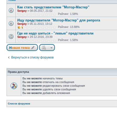
Как стать представителем "Мотор-Мастер"
Sergey
»
08.05.2017, 21:02
Рейтинг: 1.58%
Ищу представителя "Мотор-Мастер" для репрога
Sergey
»
05.11.2013, 13:12
Рейтинг: 13.88%
Где не надо шиться - "левые" представители
Sergey
»
29.12.2016, 23:39
Рейтинг: 1.58%
Новая тема
Вернуться к списку форумов
Права доступа
Вы
не можете
начинать темы
Вы
не можете
отвечать на сообщения
Вы
не можете
редактировать свои сообщения
Вы
не можете
удалять свои сообщения
Вы
не можете
добавлять вложения
Список форумов