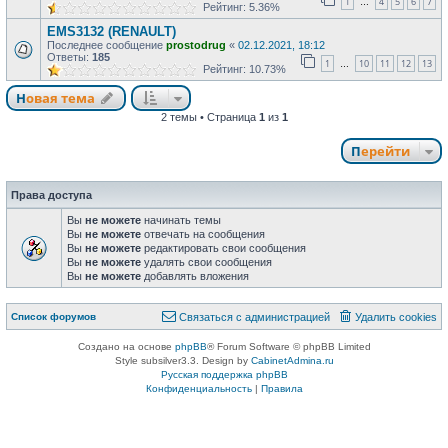
1
4
5
6
7
…
Рейтинг: 5.36%
EMS3132 (RENAULT)
Последнее сообщение
prostodrug
«
02.12.2021, 18:12
Ответы:
185
1
10
11
12
13
…
Рейтинг: 10.73%
Новая тема
2 темы • Страница
1
из
1
Перейти
Права доступа
Вы
не можете
начинать темы
Вы
не можете
отвечать на сообщения
Вы
не можете
редактировать свои сообщения
Вы
не можете
удалять свои сообщения
Вы
не можете
добавлять вложения
Список форумов
Связаться с администрацией
Удалить cookies
Создано на основе
phpBB
® Forum Software © phpBB Limited
Style subsilver3.3. Design by
CabinetAdmina.ru
Русская поддержка phpBB
Конфиденциальность
|
Правила