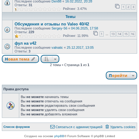
Последнее сообщение
Den88
«
16.02.2022, 20:28
Ответы:
31
1
2
3
Рейтинг: 3.47%
Темы
Обсуждения и отзывы по Valeo 40/42
Последнее сообщение
Sergey-56
«
04.06.2025, 17:58
Ответы:
229
1
13
14
15
16
…
Рейтинг: 11.99%
фул на v42
Последнее сообщение
valnatic
«
25.12.2017, 13:05
Ответы:
3
Новая тема
2 темы • Страница
1
из
1
Перейти
Права доступа
Вы
не можете
начинать темы
Вы
не можете
отвечать на сообщения
Вы
не можете
редактировать свои сообщения
Вы
не можете
удалять свои сообщения
Вы
не можете
добавлять вложения
Список форумов
Связаться с администрацией
Удалить cookies
Создано на основе
phpBB
® Forum Software © phpBB Limited