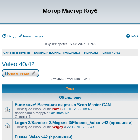
Мотор Мастер Клуб
Вход
Регистрация
FAQ
Текущее время: 07.08.2026, 11:48
Список форумов
КОММЕРЧЕСКИЕ ПРОШИВКИ
RENAULT
Valeo 40/42
Valeo 40/42
Новая тема
2 темы • Страница
1
из
1
Темы
Объявления
Внимание! Весенняя акция на Scan Master CAN
Последнее сообщение
Pavel
«
01.07.2022, 08:46
Добавлено в форуме
Объявления
Ответы:
1
Logan-2/Sandero-2/Megane-3/Fluence_Valeo v42 (прошивки)
Последнее сообщение
Sergey
«
22.12.2015, 02:43
Duster_Valeo v42 (прошивки)