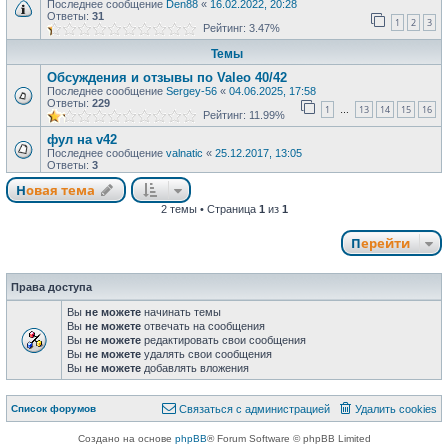
Последнее сообщение
Den88
«
16.02.2022, 20:28
Ответы:
31
1
2
3
Рейтинг: 3.47%
Темы
Обсуждения и отзывы по Valeo 40/42
Последнее сообщение
Sergey-56
«
04.06.2025, 17:58
Ответы:
229
1
13
14
15
16
…
Рейтинг: 11.99%
фул на v42
Последнее сообщение
valnatic
«
25.12.2017, 13:05
Ответы:
3
Новая тема
2 темы • Страница
1
из
1
Перейти
Права доступа
Вы
не можете
начинать темы
Вы
не можете
отвечать на сообщения
Вы
не можете
редактировать свои сообщения
Вы
не можете
удалять свои сообщения
Вы
не можете
добавлять вложения
Список форумов
Связаться с администрацией
Удалить cookies
Создано на основе
phpBB
® Forum Software © phpBB Limited