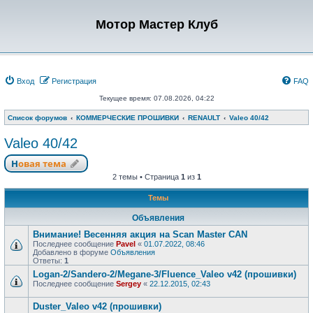
Мотор Мастер Клуб
Вход
Регистрация
FAQ
Текущее время: 07.08.2026, 04:22
Список форумов
КОММЕРЧЕСКИЕ ПРОШИВКИ
RENAULT
Valeo 40/42
Valeo 40/42
Новая тема
2 темы • Страница
1
из
1
Темы
Объявления
Внимание! Весенняя акция на Scan Master CAN
Последнее сообщение
Pavel
«
01.07.2022, 08:46
Добавлено в форуме
Объявления
Ответы:
1
Logan-2/Sandero-2/Megane-3/Fluence_Valeo v42 (прошивки)
Последнее сообщение
Sergey
«
22.12.2015, 02:43
Duster_Valeo v42 (прошивки)