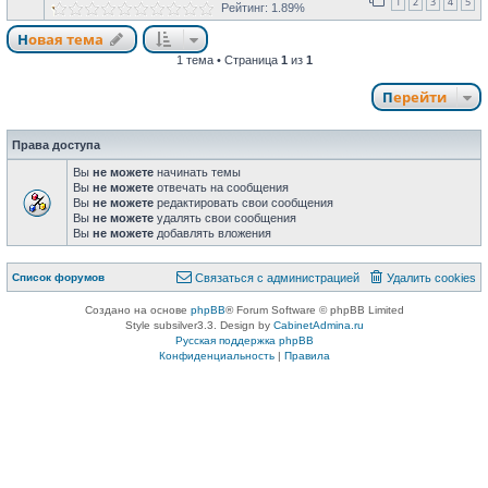
1
2
3
4
5
Рейтинг: 1.89%
Новая тема
1 тема • Страница
1
из
1
Перейти
Права доступа
Вы
не можете
начинать темы
Вы
не можете
отвечать на сообщения
Вы
не можете
редактировать свои сообщения
Вы
не можете
удалять свои сообщения
Вы
не можете
добавлять вложения
Список форумов
Связаться с администрацией
Удалить cookies
Создано на основе
phpBB
® Forum Software © phpBB Limited
Style subsilver3.3. Design by
CabinetAdmina.ru
Русская поддержка phpBB
Конфиденциальность
|
Правила