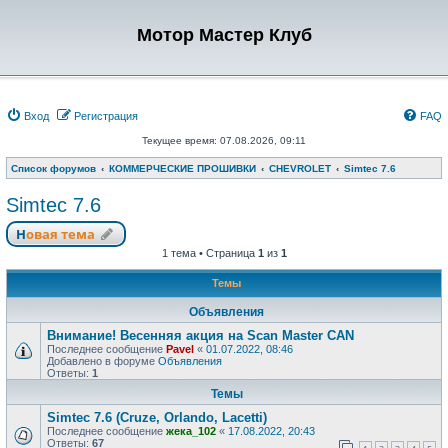
Мотор Мастер Клуб
Вход
Регистрация
FAQ
Текущее время: 07.08.2026, 09:11
Список форумов
КОММЕРЧЕСКИЕ ПРОШИВКИ
CHEVROLET
Simtec 7.6
Simtec 7.6
Новая тема
1 тема • Страница
1
из
1
Темы
Объявления
Внимание! Весенняя акция на Scan Master CAN
Последнее сообщение
Pavel
«
01.07.2022, 08:46
Добавлено в форуме
Объявления
Ответы:
1
Темы
Simtec 7.6 (Cruze, Orlando, Lacetti)
Последнее сообщение
жека_102
«
17.08.2022, 20:43
Ответы:
67