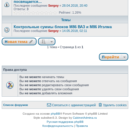
посвящается...
Последнее сообщение
Sergey
«
28.04.2018, 20:40
Ответы:
3
Рейтинг: 1.26%
Темы
Контрольные суммы блоков М86 ВАЗ и М86 Итэлма
Последнее сообщение
Sergey
«
14.05.2018, 02:11
Новая тема
1 тема • Страница
1
из
1
Перейти
Права доступа
Вы
не можете
начинать темы
Вы
не можете
отвечать на сообщения
Вы
не можете
редактировать свои сообщения
Вы
не можете
удалять свои сообщения
Вы
не можете
добавлять вложения
Список форумов
Связаться с администрацией
Удалить cookies
Создано на основе
phpBB
® Forum Software © phpBB Limited
Style subsilver3.3. Design by
CabinetAdmina.ru
Русская поддержка phpBB
Конфиденциальность
|
Правила