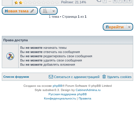
1
6
7
8
9
…
Рейтинг: 21.14%
Новая тема
1 тема • Страница
1
из
1
Перейти
Права доступа
Вы
не можете
начинать темы
Вы
не можете
отвечать на сообщения
Вы
не можете
редактировать свои сообщения
Вы
не можете
удалять свои сообщения
Вы
не можете
добавлять вложения
Список форумов
Связаться с администрацией
Удалить cookies
Создано на основе
phpBB
® Forum Software © phpBB Limited
Style subsilver3.3. Design by
CabinetAdmina.ru
Русская поддержка phpBB
Конфиденциальность
|
Правила