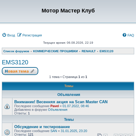
Мотор Мастер Клуб
Вход
Регистрация
FAQ
Текущее время: 06.08.2026, 22:19
Список форумов
КОММЕРЧЕСКИЕ ПРОШИВКИ
RENAULT
EMS3120
EMS3120
Новая тема
1 тема • Страница
1
из
1
Темы
Объявления
Внимание! Весенняя акция на Scan Master CAN
Последнее сообщение
Pavel
«
01.07.2022, 08:46
Добавлено в форуме
Объявления
Ответы:
1
Темы
Обсуждение и тестирование
Последнее сообщение
SAN
«
31.01.2025, 23:20
Ответы:
121