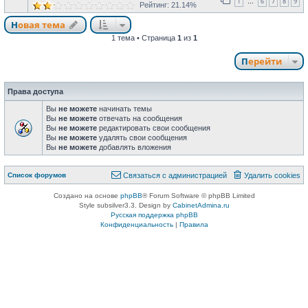
1
6
7
8
9
…
Рейтинг: 21.14%
Новая тема
1 тема • Страница
1
из
1
Перейти
Права доступа
Вы
не можете
начинать темы
Вы
не можете
отвечать на сообщения
Вы
не можете
редактировать свои сообщения
Вы
не можете
удалять свои сообщения
Вы
не можете
добавлять вложения
Список форумов
Связаться с администрацией
Удалить cookies
Создано на основе
phpBB
® Forum Software © phpBB Limited
Style subsilver3.3. Design by
CabinetAdmina.ru
Русская поддержка phpBB
Конфиденциальность
|
Правила