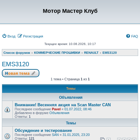
Мотор Мастер Клуб
Вход
Регистрация
FAQ
Текущее время: 10.08.2026, 10:17
Список форумов
КОММЕРЧЕСКИЕ ПРОШИВКИ
RENAULT
EMS3120
EMS3120
Новая тема
1 тема • Страница
1
из
1
Темы
Объявления
Внимание! Весенняя акция на Scan Master CAN
Последнее сообщение
Pavel
«
01.07.2022, 08:46
Добавлено в форуме
Объявления
Ответы:
1
Темы
Обсуждение и тестирование
Последнее сообщение
SAN
«
31.01.2025, 23:20
Ответы:
121