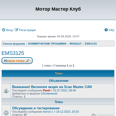
Мотор Мастер Клуб
Вход
Регистрация
FAQ
Текущее время: 06.08.2026, 15:07
Список форумов
КОММЕРЧЕСКИЕ ПРОШИВКИ
RENAULT
EMS3125
EMS3125
Новая тема
1 тема • Страница
1
из
1
Темы
Объявления
Внимание! Весенняя акция на Scan Master CAN
Последнее сообщение
Pavel
«
01.07.2022, 08:46
Добавлено в форуме
Объявления
Ответы:
1
Темы
Обсуждение и тестирование
Последнее сообщение
Антон 1
«
18.12.2023, 20:33
Ответы:
57