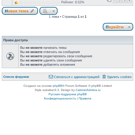
1
2
3
4
Рейтинг: 8.52%
Новая тема
1 тема • Страница
1
из
1
Перейти
Права доступа
Вы
не можете
начинать темы
Вы
не можете
отвечать на сообщения
Вы
не можете
редактировать свои сообщения
Вы
не можете
удалять свои сообщения
Вы
не можете
добавлять вложения
Список форумов
Связаться с администрацией
Удалить cookies
Создано на основе
phpBB
® Forum Software © phpBB Limited
Style subsilver3.3. Design by
CabinetAdmina.ru
Русская поддержка phpBB
Конфиденциальность
|
Правила