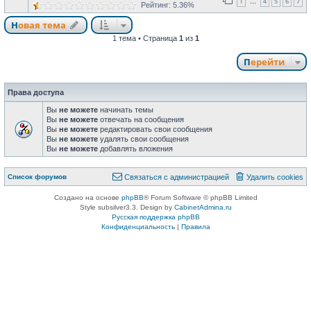
1
4
5
6
7
…
Рейтинг: 5.36%
Новая тема
1 тема • Страница
1
из
1
Перейти
Права доступа
Вы
не можете
начинать темы
Вы
не можете
отвечать на сообщения
Вы
не можете
редактировать свои сообщения
Вы
не можете
удалять свои сообщения
Вы
не можете
добавлять вложения
Список форумов
Связаться с администрацией
Удалить cookies
Создано на основе
phpBB
® Forum Software © phpBB Limited
Style subsilver3.3. Design by
CabinetAdmina.ru
Русская поддержка phpBB
Конфиденциальность
|
Правила