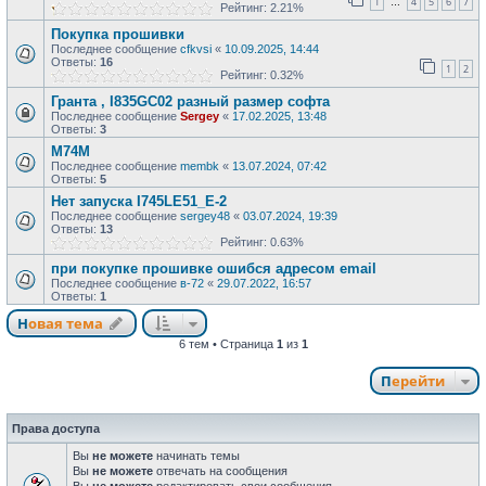
1
4
5
6
7
…
Рейтинг: 2.21%
Покупка прошивки
Последнее сообщение
cfkvsi
«
10.09.2025, 14:44
Ответы:
16
1
2
Рейтинг: 0.32%
Гранта , I835GC02 разный размер софта
Последнее сообщение
Sergey
«
17.02.2025, 13:48
Ответы:
3
M74М
Последнее сообщение
membk
«
13.07.2024, 07:42
Ответы:
5
Нет запуска I745LE51_Е-2
Последнее сообщение
sergey48
«
03.07.2024, 19:39
Ответы:
13
Рейтинг: 0.63%
при покупке прошивке ошибся адресом email
Последнее сообщение
в-72
«
29.07.2022, 16:57
Ответы:
1
Новая тема
6 тем • Страница
1
из
1
Перейти
Права доступа
Вы
не можете
начинать темы
Вы
не можете
отвечать на сообщения