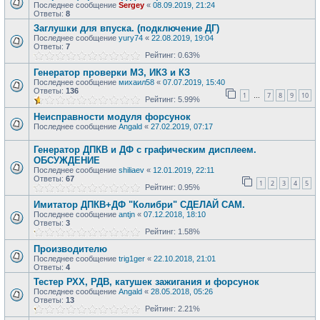
Последнее сообщение
Sergey
«
08.09.2019, 21:24
Ответы:
8
Заглушки для впуска. (подключение ДГ)
Последнее сообщение
yury74
«
22.08.2019, 19:04
Ответы:
7
Рейтинг: 0.63%
Генератор проверки МЗ, ИКЗ и КЗ
Последнее сообщение
михаил58
«
07.07.2019, 15:40
Ответы:
136
1
7
8
9
10
…
Рейтинг: 5.99%
Неисправности модуля форсунок
Последнее сообщение
Angald
«
27.02.2019, 07:17
Генератор ДПКВ и ДФ с графическим дисплеем.
ОБСУЖДЕНИЕ
Последнее сообщение
shiliaev
«
12.01.2019, 22:11
Ответы:
67
1
2
3
4
5
Рейтинг: 0.95%
Имитатор ДПКВ+ДФ "Колибри" СДЕЛАЙ САМ.
Последнее сообщение
antjn
«
07.12.2018, 18:10
Ответы:
3
Рейтинг: 1.58%
Производителю
Последнее сообщение
trig1ger
«
22.10.2018, 21:01
Ответы:
4
Тестер РХХ, РДВ, катушек зажигания и форсунок
Последнее сообщение
Angald
«
28.05.2018, 05:26
Ответы:
13
Рейтинг: 2.21%