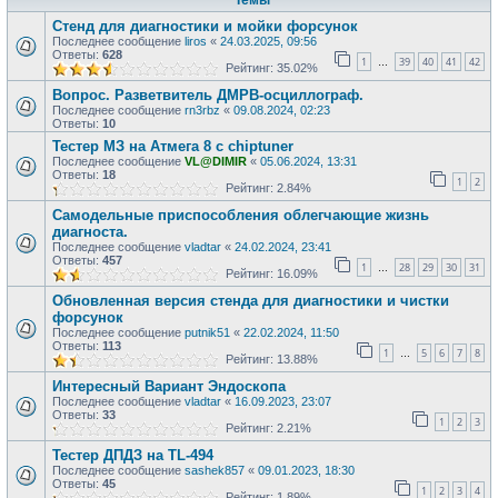
Темы
Стенд для диагностики и мойки форсунок
Последнее сообщение
liros
«
24.03.2025, 09:56
Ответы:
628
1
39
40
41
42
…
Рейтинг: 35.02%
Вопрос. Разветвитель ДМРВ-осциллограф.
Последнее сообщение
rn3rbz
«
09.08.2024, 02:23
Ответы:
10
Тестер МЗ на Атмега 8 с chiptuner
Последнее сообщение
VL@DIMIR
«
05.06.2024, 13:31
Ответы:
18
1
2
Рейтинг: 2.84%
Самодельные приспособления облегчающие жизнь
диагноста.
Последнее сообщение
vladtar
«
24.02.2024, 23:41
Ответы:
457
1
28
29
30
31
…
Рейтинг: 16.09%
Обновленная версия стенда для диагностики и чистки
форсунок
Последнее сообщение
putnik51
«
22.02.2024, 11:50
Ответы:
113
1
5
6
7
8
…
Рейтинг: 13.88%
Интересный Вариант Эндоскопа
Последнее сообщение
vladtar
«
16.09.2023, 23:07
Ответы:
33
1
2
3
Рейтинг: 2.21%
Тестер ДПДЗ на TL-494
Последнее сообщение
sashek857
«
09.01.2023, 18:30
Ответы:
45
1
2
3
4
Рейтинг: 1.89%