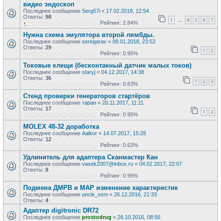
видео эндоскоп
Последнее сообщение
Serg57i
«
17.02.2018, 12:54
Ответы:
98
1
4
5
6
7
…
Рейтинг: 2.84%
Нужна схема эмулятора второй лямбды.
Последнее сообщение
seregarav
«
09.01.2018, 23:52
Ответы:
29
1
2
Рейтинг: 0.95%
Токовые клещи (бесконтакный датчик малых токов)
Последнее сообщение
staryj
«
04.12.2017, 14:38
Ответы:
36
1
2
3
Рейтинг: 0.63%
Стенд проверки генераторов стартёров
Последнее сообщение
таран
«
20.11.2017, 11:11
Ответы:
17
1
2
Рейтинг: 0.95%
MOLEX 48-32 доработка
Последнее сообщение
Aalkor
«
14.07.2017, 15:28
Ответы:
12
Рейтинг: 0.63%
Удлинитель для адаптера Сканмастер Кан
Последнее сообщение
vasek2007@inbox.ru
«
04.02.2017, 22:07
Ответы:
8
Рейтинг: 0.95%
Подмена ДМРВ и MAP изменение характеристик
Последнее сообщение
uncle_sem
«
26.12.2016, 21:33
Ответы:
4
Адаптер digitronic DR72
Последнее сообщение
prostodrug
«
26.10.2016, 08:56