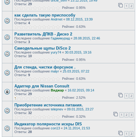
Последнее сообщение
uncle_sem
«
23.12.2015, 19:49
Ответы:
29
1
2
Рейтинг: 0.95%
как сделать такую приспособу
Последнее сообщение
Andrnet
«
08.12.2015, 13:39
Ответы:
4
Рейтинг: 0.63%
Разветвитель ДПКВ - Диско 2
Последнее сообщение
Гаджимурад
«
28.08.2015, 22:46
Ответы:
3
Самодельные щупы DiSco 2
Последнее сообщение
yury74
«
30.03.2015, 19:16
Ответы:
10
Рейтинг: 0.95%
Для стенда, чистки форсунок .
Последнее сообщение
malyr
«
25.03.2015, 07:22
Ответы:
9
Рейтинг: 0.63%
Адаптер для Nissan Consult
Последнее сообщение
Виджар
«
16.02.2015, 09:14
Ответы:
29
1
2
Рейтинг: 2.52%
Приобретение источника питания.
Последнее сообщение
telepnev
«
09.01.2015, 23:27
Ответы:
32
1
2
3
Рейтинг: 0.32%
Индикатор полярности искры DIS
Последнее сообщение
con13
«
24.11.2014, 21:53
Ответы:
28
1
2