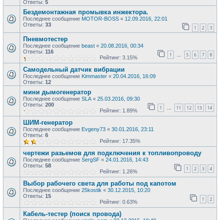
Ответы:
5
Бездемонтажная промывка инжектора.
Последнее сообщение
MOTOR-BOSS
«
12.09.2016, 22:01
Ответы:
33
1
2
3
Пневмотестер
Последнее сообщение
beast
«
20.08.2016, 00:34
Ответы:
116
1
5
6
7
8
…
Рейтинг: 3.15%
Самодельный датчик вибрации
Последнее сообщение
Kimmaster
«
20.04.2016, 16:09
Ответы:
12
мини дымогенератор
Последнее сообщение
SLA
«
25.03.2016, 09:30
Ответы:
200
1
11
12
13
14
…
Рейтинг: 1.89%
ШИМ-генератор
Последнее сообщение
Evgeny73
«
30.01.2016, 23:11
Ответы:
6
Рейтинг: 17.35%
чертежи разьемов для подключения к топливопроводу
Последнее сообщение
SergSF
«
24.01.2016, 14:43
Ответы:
58
1
2
3
4
Рейтинг: 1.26%
Выбор рабочего света для работы под капотом
Последнее сообщение
25kostik
«
30.12.2015, 10:20
Ответы:
15
1
2
Рейтинг: 0.63%
Кабель-тестер (поиск провода)