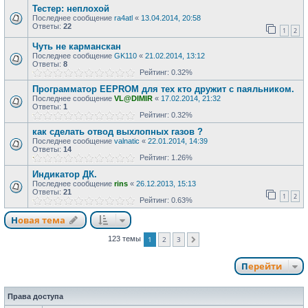
Тестер: неплохой
Последнее сообщение
ra4atl
«
13.04.2014, 20:58
Ответы:
22
1
2
Чуть не карманскан
Последнее сообщение
GK110
«
21.02.2014, 13:12
Ответы:
8
Рейтинг: 0.32%
Программатор EEPROM для тех кто дружит с паяльником.
Последнее сообщение
VL@DIMIR
«
17.02.2014, 21:32
Ответы:
1
Рейтинг: 0.32%
как сделать отвод выхлопных газов ?
Последнее сообщение
valnatic
«
22.01.2014, 14:39
Ответы:
14
Рейтинг: 1.26%
Индикатор ДК.
Последнее сообщение
rins
«
26.12.2013, 15:13
Ответы:
21
1
2
Рейтинг: 0.63%
Новая тема
1
2
3
123 темы
След.
Перейти
Права доступа