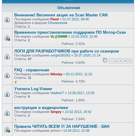
Объявления
Внимание! Весенняя акция на Scan Master CAN
Последнее сообщение
Pavel
«
01.07.2022, 08:46
Добавлено в форуме
Объявления
Ответы:
1
Временное приостановление поддержки ПО Мотор-Скан
Последнее сообщение
VL@DIMIR
«
15.02.2019, 22:46
Ответы:
2
Рейтинг: 0.32%
ЛОГИ ДЛЯ РАЗРАБОТЧИКОВ при работе со сканером
Последнее сообщение
sergei180262
«
25.07.2020, 21:14
Ответы:
67
1
2
3
4
5
Рейтинг: 0.63%
FAQ - справочная
Последнее сообщение
Nikolay
«
03.12.2015, 11:16
Ответы:
11
Рейтинг: 4.73%
Утилита Log-Viewer
Последнее сообщение
VladimirT
«
13.06.2017, 13:29
Ответы:
9
Рейтинг: 1.89%
инструкции и видеоролики
Последнее сообщение
Sergey
«
23.02.2013, 19:42
Ответы:
2
Рейтинг: 2.84%
Правила ЧИТАТЬ ВСЕМ !!! ЗА НАРУШЕНИЕ - БАН
Последнее сообщение
artmel
«
13.04.2012, 21:06