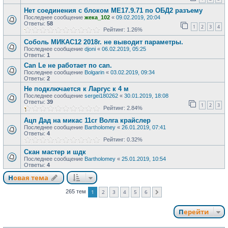
Нет соединения с блоком МЕ17.9.71 по ОБД2 разъему
Последнее сообщение
жека_102
«
09.02.2019, 20:04
Ответы:
58
1
2
3
4
Рейтинг: 1.26%
Соболь МИКАС12 2018г. не выводит параметры.
Последнее сообщение
djoni
«
06.02.2019, 05:25
Ответы:
1
Can Le не работает по can.
Последнее сообщение
Bolgarin
«
03.02.2019, 09:34
Ответы:
2
Не подключается к Ларгус к 4 м
Последнее сообщение
sergei180262
«
30.01.2019, 18:08
Ответы:
39
1
2
3
Рейтинг: 2.84%
Ацп Дад на микас 11cr Волга крайслер
Последнее сообщение
Bartholomey
«
26.01.2019, 07:41
Ответы:
4
Рейтинг: 0.32%
Скан мастер и шдк
Последнее сообщение
Bartholomey
«
25.01.2019, 10:54
Ответы:
4
Новая тема
1
2
3
4
5
6
265 тем
След.
Перейти