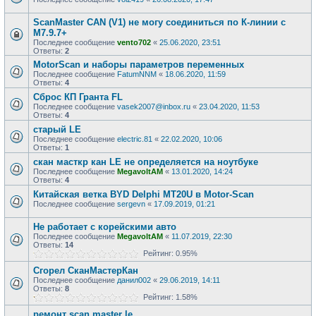
ScanMaster CAN (V1) не могу соединиться по К-линии с
М7.9.7+
Последнее сообщение
vento702
«
25.06.2020, 23:51
Ответы:
2
MotorScan и наборы параметров переменных
Последнее сообщение
FatumNNM
«
18.06.2020, 11:59
Ответы:
4
Сброс КП Гранта FL
Последнее сообщение
vasek2007@inbox.ru
«
23.04.2020, 11:53
Ответы:
4
старый LE
Последнее сообщение
electric.81
«
22.02.2020, 10:06
Ответы:
1
скан масткр кан LE не определяется на ноутбуке
Последнее сообщение
MegavoltAM
«
13.01.2020, 14:24
Ответы:
4
Китайская ветка BYD Delphi MT20U в Motor-Scan
Последнее сообщение
sergevn
«
17.09.2019, 01:21
Не работает с корейскими авто
Последнее сообщение
MegavoltAM
«
11.07.2019, 22:30
Ответы:
14
Рейтинг: 0.95%
Сгорел СканМастерКан
Последнее сообщение
данил002
«
29.06.2019, 14:11
Ответы:
8
Рейтинг: 1.58%
ремонт scan master le