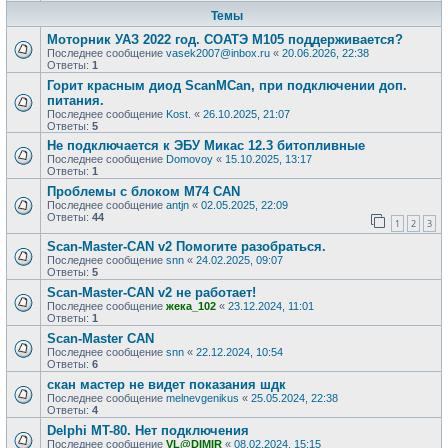
Темы
Моторник УАЗ 2022 год. СОАТЭ М105 поддерживается?
Последнее сообщение
vasek2007@inbox.ru
«
20.06.2026, 22:38
Ответы:
1
Горит красным диод ScanMCan, при подключении доп.
питания.
Последнее сообщение
Kost.
«
26.10.2025, 21:07
Ответы:
5
Не подключается к ЭБУ Микас 12.3 битопливные
Последнее сообщение
Domovoy
«
15.10.2025, 13:17
Ответы:
1
Проблемы с блоком M74 CAN
Последнее сообщение
antjn
«
02.05.2025, 22:09
Ответы:
44
1
2
3
Scan-Master-CAN v2 Помогите разобраться.
Последнее сообщение
snn
«
24.02.2025, 09:07
Ответы:
5
Scan-Master-CAN v2 не работает!
Последнее сообщение
жека_102
«
23.12.2024, 11:01
Ответы:
1
Scan-Master CAN
Последнее сообщение
snn
«
22.12.2024, 10:54
Ответы:
6
скан мастер не видет показания шдк
Последнее сообщение
melnevgenikus
«
25.05.2024, 22:38
Ответы:
4
Delphi MT-80. Нет подключения
Последнее сообщение
VL@DIMIR
«
08.02.2024, 15:15