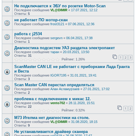
Не подключается к ЭБУ по розетке Motor-Scan
Последнее сообщение
VL@DIMIR
«
17.07.2021, 12:12
Ответы:
5
не работает ПО мотор-скан
Последнее сообщение
frost3121
«
07.06.2021, 12:36
работа с j2534
Последнее сообщение
sergevn
«
06.04.2021, 17:38
Ответы:
1
Диагностика подсистем УАЗ раздатка электропакет
Последнее сообщение
таран
«
20.03.2021, 13:50
Ответы:
31
1
2
3
Рейтинг: 1.26%
ScanMaster CAN LE не работает с приборками Лада Гранта
и Веста
Последнее сообщение
IGOR7195
«
31.01.2021, 19:41
Ответы:
3
Scan Master CAN перестал определяться
Последнее сообщение
Алан Асламурзаев
«
27.01.2021, 17:02
Ответы:
2
проблема с подключением к микас 12.
Последнее сообщение
vento702
«
28.11.2020, 15:51
Ответы:
22
1
2
Рейтинг: 0.32%
М73 Ителма нет диагностики на столе.
Последнее сообщение
VL@DIMIR
«
31.08.2020, 18:15
Ответы:
9
Не устанавливается драйвер сканера
Последнее сообщение
vol2419
«
26.08.2020, 17:47