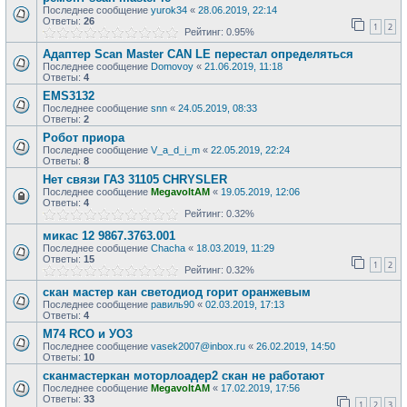
Последнее сообщение
yurok34
«
28.06.2019, 22:14
Ответы:
26
1
2
Рейтинг: 0.95%
Адаптер Scan Master CAN LE перестал определяться
Последнее сообщение
Domovoy
«
21.06.2019, 11:18
Ответы:
4
EMS3132
Последнее сообщение
snn
«
24.05.2019, 08:33
Ответы:
2
Робот приора
Последнее сообщение
V_a_d_i_m
«
22.05.2019, 22:24
Ответы:
8
Нет связи ГАЗ 31105 CHRYSLER
Последнее сообщение
MegavoltAM
«
19.05.2019, 12:06
Ответы:
4
Рейтинг: 0.32%
микас 12 9867.3763.001
Последнее сообщение
Chacha
«
18.03.2019, 11:29
Ответы:
15
1
2
Рейтинг: 0.32%
скан мастер кан светодиод горит оранжевым
Последнее сообщение
равиль90
«
02.03.2019, 17:13
Ответы:
4
M74 RCO и УОЗ
Последнее сообщение
vasek2007@inbox.ru
«
26.02.2019, 14:50
Ответы:
10
сканмастеркан моторлоадер2 скан не работают
Последнее сообщение
MegavoltAM
«
17.02.2019, 17:56
Ответы:
33
1
2
3