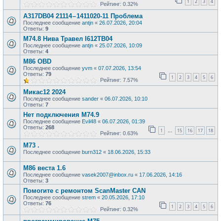
1
2
3
4
Рейтинг: 0.32%
A317DB04 21114 – 1411020-11 Проблема
Последнее сообщение
antjn
«
26.07.2026, 20:04
Ответы:
9
М74.8 Нива Травел I612TB04
Последнее сообщение
antjn
«
25.07.2026, 10:09
Ответы:
4
М86 OBD
Последнее сообщение
yvm
«
07.07.2026, 13:54
Ответы:
79
1
2
3
4
5
6
Рейтинг: 7.57%
Микас12 2024
Последнее сообщение
sander
«
06.07.2026, 10:10
Ответы:
7
Нет подключения M74.9
Последнее сообщение
Evil48
«
06.07.2026, 01:39
Ответы:
268
1
15
16
17
18
…
Рейтинг: 0.63%
М73 .
Последнее сообщение
burn312
«
18.06.2026, 15:33
М86 веста 1.6
Последнее сообщение
vasek2007@inbox.ru
«
17.06.2026, 14:16
Ответы:
3
Помогите с ремонтом ScanMaster CAN
Последнее сообщение
strem
«
20.05.2026, 17:10
Ответы:
76
1
2
3
4
5
6
Рейтинг: 0.32%