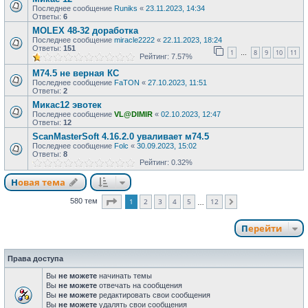
Последнее сообщение
Runiks
«
23.11.2023, 14:34
Ответы:
6
MOLEX 48-32 доработка
Последнее сообщение
miracle2222
«
22.11.2023, 18:24
Ответы:
151
1
8
9
10
11
…
Рейтинг: 7.57%
М74.5 не верная КС
Последнее сообщение
FaTON
«
27.10.2023, 11:51
Ответы:
2
Микас12 эвотек
Последнее сообщение
VL@DIMIR
«
02.10.2023, 12:47
Ответы:
12
ScanMasterSoft 4.16.2.0 уваливает м74.5
Последнее сообщение
Folc
«
30.09.2023, 15:02
Ответы:
8
Рейтинг: 0.32%
Новая тема
Страница
1
из
12
1
2
3
4
5
12
580 тем
След.
…
Перейти
Права доступа
Вы
не можете
начинать темы
Вы
не можете
отвечать на сообщения
Вы
не можете
редактировать свои сообщения
Вы
не можете
удалять свои сообщения