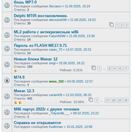
бошь MP7.0
Последнее сообщение
Лесовоз
«
11.09.2025, 15:24
Ответы:
3
Delphi MT05 востановление.
Последнее сообщение
alexsandr88
«
21.08.2025, 19:52
Ответы:
30
1
2
3
ML2 работа с антикризисным м86
Последнее сообщение
FatumNNM
«
21.08.2025, 13:39
Ответы:
14
Пароль из FLASH ME17.9.71
Последнее сообщение
natan_70
«
14.07.2025, 20:31
Ответы:
14
Новые блоки Микас 12
Последнее сообщение
singl
«
25.06.2025, 18:22
Ответы:
150
1
8
9
10
11
…
Рейтинг: 6.31%
М74.9
Последнее сообщение
жека_102
«
04.05.2025, 12:57
Ответы:
3
Микас 12.3
Последнее сообщение
varlam09
«
12.03.2025, 06:25
Ответы:
441
1
27
28
29
30
…
Рейтинг: 19.56%
М86 ларгус 2022г с двумя точками
Последнее сообщение
_Tolyan4ik___
«
08.02.2025, 23:22
Ответы:
3
Справка не открывается
Последнее сообщение
Kudinmax
«
15.01.2025, 10:58