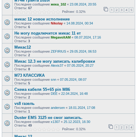
м74м Гранта 2020г
Последнее сообщение
жека_102
«
23.08.2024, 20:55
Ответы:
67
1
2
3
4
5
Рейтинг: 0.32%
микас 12 новое исполнение
Последнее сообщение
Nikolay
«
14.08.2024, 00:34
Ответы:
6
Не могу подключится микас 11 ет
Последнее сообщение
MegavoltAM
«
08.07.2024, 17:16
Ответы:
3
Микас12
Последнее сообщение
ZEFIRIUS
«
29.05.2024, 06:53
Ответы:
2
Микас 12.3 не могу записать калибровки
Последнее сообщение
Alexis37
«
07.05.2024, 20:27
Ответы:
8
М73 КЛАССИКА
Последнее сообщение
snn
«
07.05.2024, 08:07
Ответы:
5
Схема кабеля 55+65 pin М86
Последнее сообщение
DEE
«
22.04.2024, 16:48
Ответы:
2
vs8 газель
Последнее сообщение
andersen
«
18.01.2024, 17:08
Ответы:
1
Duster EMS 3125 не смог записать.
Последнее сообщение
x1307
«
25.12.2023, 16:30
Ответы:
49
1
2
3
4
Рейтинг: 0.32%
Микас 12