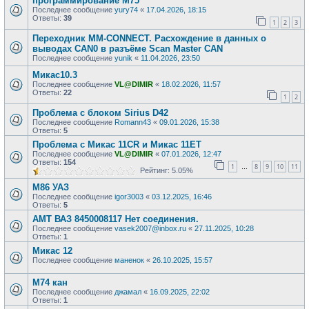
программирование М75
Последнее сообщение
yury74
«
17.04.2026, 18:15
Ответы:
39
1
2
3
Переходник MM-CONNECT. Расхождение в данных о
выводах CAN0 в разъёме Scan Master CAN
Последнее сообщение
yunik
«
11.04.2026, 23:50
Микас10.3
Последнее сообщение
VL@DIMIR
«
18.02.2026, 11:57
Ответы:
22
1
2
Проблема с блоком Sirius D42
Последнее сообщение
Romann43
«
09.01.2026, 15:38
Ответы:
5
Проблема с Микас 11CR и Микас 11ЕТ
Последнее сообщение
VL@DIMIR
«
07.01.2026, 12:47
Ответы:
154
1
8
9
10
11
…
Рейтинг: 5.05%
М86 УАЗ
Последнее сообщение
igor3003
«
03.12.2025, 16:46
Ответы:
5
АМТ ВАЗ 8450008117 Нет соединения.
Последнее сообщение
vasek2007@inbox.ru
«
27.11.2025, 10:28
Ответы:
1
Микас 12
Последнее сообщение
маненок
«
26.10.2025, 15:57
М74 кан
Последнее сообщение
джамал
«
16.09.2025, 22:02
Ответы:
1