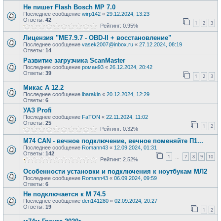
Не пишет Flash Bosch MP 7.0
Последнее сообщение
wirp142
«
29.12.2024, 13:23
Ответы:
42
1
2
3
Рейтинг: 0.95%
Лицензия "ME7.9.7 - OBD-II + восстановление"
Последнее сообщение
vasek2007@inbox.ru
«
27.12.2024, 08:19
Ответы:
14
Развитие загрузчика ScanMaster
Последнее сообщение
роман93
«
26.12.2024, 20:42
Ответы:
39
1
2
3
Микас А 12.2
Последнее сообщение
lbarakin
«
20.12.2024, 12:29
Ответы:
6
УАЗ Profi
Последнее сообщение
FaTON
«
22.11.2024, 11:02
Ответы:
25
1
2
Рейтинг: 0.32%
M74 CAN - вечное подключение, вечное поменяйте П1...
Последнее сообщение
Romann43
«
12.09.2024, 01:31
Ответы:
142
1
7
8
9
10
…
Рейтинг: 2.52%
Особенности установки и подключения к ноутбукам МЛ2
Последнее сообщение
Romann43
«
06.09.2024, 09:59
Ответы:
6
Не подключается к М 74.5
Последнее сообщение
den141280
«
02.09.2024, 20:27
Ответы:
19
1
2