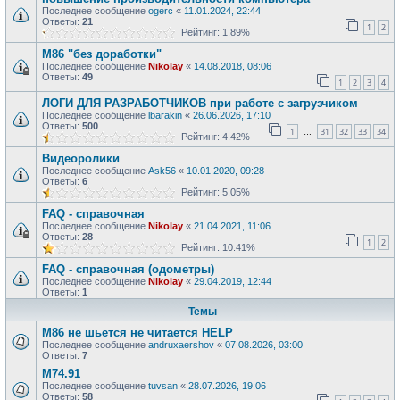
Последнее сообщение
ogerc
«
11.01.2024, 22:44
Ответы:
21
1
2
Рейтинг: 1.89%
M86 "без доработки"
Последнее сообщение
Nikolay
«
14.08.2018, 08:06
Ответы:
49
1
2
3
4
ЛОГИ ДЛЯ РАЗРАБОТЧИКОВ при работе с загрузчиком
Последнее сообщение
lbarakin
«
26.06.2026, 17:10
Ответы:
500
1
31
32
33
34
…
Рейтинг: 4.42%
Видеоролики
Последнее сообщение
Ask56
«
10.01.2020, 09:28
Ответы:
6
Рейтинг: 5.05%
FAQ - справочная
Последнее сообщение
Nikolay
«
21.04.2021, 11:06
Ответы:
28
1
2
Рейтинг: 10.41%
FAQ - справочная (одометры)
Последнее сообщение
Nikolay
«
29.04.2019, 12:44
Ответы:
1
Темы
М86 не шьется не читается HELP
Последнее сообщение
andruxaershov
«
07.08.2026, 03:00
Ответы:
7
M74.91
Последнее сообщение
tuvsan
«
28.07.2026, 19:06
Ответы:
58