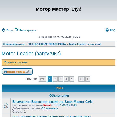
Мотор Мастер Клуб
Вход
Регистрация
FAQ
Текущее время: 07.08.2026, 09:28
Список форумов
ТЕХНИЧЕСКАЯ ПОДДЕРЖКА
Motor-Loader (загрузчик)
Motor-Loader (загрузчик)
Правила форума
Новая тема
Страница
1
из
12
1
2
3
4
5
12
580 тем
След.
…
Темы
Объявления
Внимание! Весенняя акция на Scan Master CAN
Последнее сообщение
Pavel
«
01.07.2022, 08:46
Добавлено в форуме
Объявления
Ответы:
1
повышение производительности компьютера