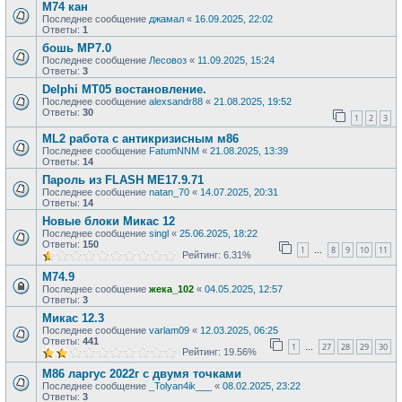
М74 кан
Последнее сообщение
джамал
«
16.09.2025, 22:02
Ответы:
1
бошь MP7.0
Последнее сообщение
Лесовоз
«
11.09.2025, 15:24
Ответы:
3
Delphi MT05 востановление.
Последнее сообщение
alexsandr88
«
21.08.2025, 19:52
Ответы:
30
1
2
3
ML2 работа с антикризисным м86
Последнее сообщение
FatumNNM
«
21.08.2025, 13:39
Ответы:
14
Пароль из FLASH ME17.9.71
Последнее сообщение
natan_70
«
14.07.2025, 20:31
Ответы:
14
Новые блоки Микас 12
Последнее сообщение
singl
«
25.06.2025, 18:22
Ответы:
150
1
8
9
10
11
…
Рейтинг: 6.31%
М74.9
Последнее сообщение
жека_102
«
04.05.2025, 12:57
Ответы:
3
Микас 12.3
Последнее сообщение
varlam09
«
12.03.2025, 06:25
Ответы:
441
1
27
28
29
30
…
Рейтинг: 19.56%
М86 ларгус 2022г с двумя точками
Последнее сообщение
_Tolyan4ik___
«
08.02.2025, 23:22
Ответы:
3