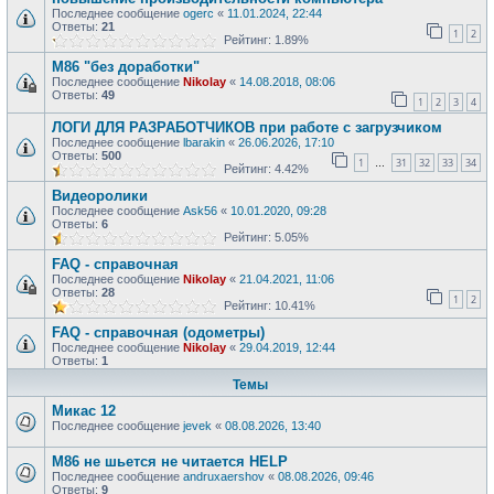
Последнее сообщение
ogerc
«
11.01.2024, 22:44
Ответы:
21
1
2
Рейтинг: 1.89%
M86 "без доработки"
Последнее сообщение
Nikolay
«
14.08.2018, 08:06
Ответы:
49
1
2
3
4
ЛОГИ ДЛЯ РАЗРАБОТЧИКОВ при работе с загрузчиком
Последнее сообщение
lbarakin
«
26.06.2026, 17:10
Ответы:
500
1
31
32
33
34
…
Рейтинг: 4.42%
Видеоролики
Последнее сообщение
Ask56
«
10.01.2020, 09:28
Ответы:
6
Рейтинг: 5.05%
FAQ - справочная
Последнее сообщение
Nikolay
«
21.04.2021, 11:06
Ответы:
28
1
2
Рейтинг: 10.41%
FAQ - справочная (одометры)
Последнее сообщение
Nikolay
«
29.04.2019, 12:44
Ответы:
1
Темы
Микас 12
Последнее сообщение
jevek
«
08.08.2026, 13:40
М86 не шьется не читается HELP
Последнее сообщение
andruxaershov
«
08.08.2026, 09:46
Ответы:
9