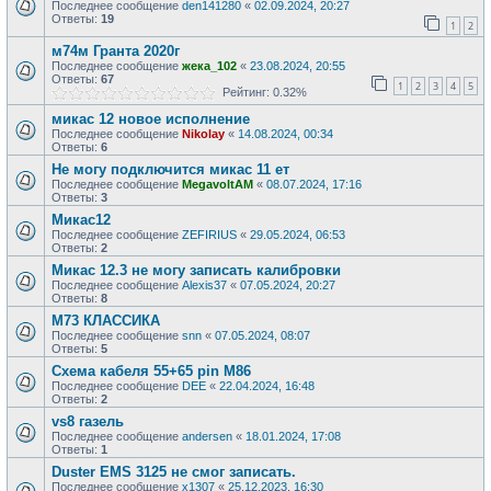
Последнее сообщение
den141280
«
02.09.2024, 20:27
Ответы:
19
1
2
м74м Гранта 2020г
Последнее сообщение
жека_102
«
23.08.2024, 20:55
Ответы:
67
1
2
3
4
5
Рейтинг: 0.32%
микас 12 новое исполнение
Последнее сообщение
Nikolay
«
14.08.2024, 00:34
Ответы:
6
Не могу подключится микас 11 ет
Последнее сообщение
MegavoltAM
«
08.07.2024, 17:16
Ответы:
3
Микас12
Последнее сообщение
ZEFIRIUS
«
29.05.2024, 06:53
Ответы:
2
Микас 12.3 не могу записать калибровки
Последнее сообщение
Alexis37
«
07.05.2024, 20:27
Ответы:
8
М73 КЛАССИКА
Последнее сообщение
snn
«
07.05.2024, 08:07
Ответы:
5
Схема кабеля 55+65 pin М86
Последнее сообщение
DEE
«
22.04.2024, 16:48
Ответы:
2
vs8 газель
Последнее сообщение
andersen
«
18.01.2024, 17:08
Ответы:
1
Duster EMS 3125 не смог записать.
Последнее сообщение
x1307
«
25.12.2023, 16:30