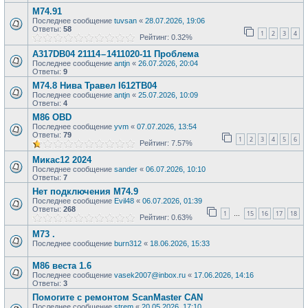
M74.91
Последнее сообщение
tuvsan
«
28.07.2026, 19:06
Ответы:
58
1
2
3
4
Рейтинг: 0.32%
A317DB04 21114 – 1411020-11 Проблема
Последнее сообщение
antjn
«
26.07.2026, 20:04
Ответы:
9
М74.8 Нива Травел I612TB04
Последнее сообщение
antjn
«
25.07.2026, 10:09
Ответы:
4
М86 OBD
Последнее сообщение
yvm
«
07.07.2026, 13:54
Ответы:
79
1
2
3
4
5
6
Рейтинг: 7.57%
Микас12 2024
Последнее сообщение
sander
«
06.07.2026, 10:10
Ответы:
7
Нет подключения M74.9
Последнее сообщение
Evil48
«
06.07.2026, 01:39
Ответы:
268
1
15
16
17
18
…
Рейтинг: 0.63%
М73 .
Последнее сообщение
burn312
«
18.06.2026, 15:33
М86 веста 1.6
Последнее сообщение
vasek2007@inbox.ru
«
17.06.2026, 14:16
Ответы:
3
Помогите с ремонтом ScanMaster CAN
Последнее сообщение
strem
«
20.05.2026, 17:10