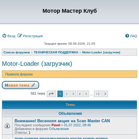
Мотор Мастер Клуб
Вход
Регистрация
FAQ
Текущее время: 08.08.2026, 21:05
Список форумов
ТЕХНИЧЕСКАЯ ПОДДЕРЖКА
Motor-Loader (загрузчик)
Motor-Loader (загрузчик)
Правила форума
Новая тема
Страница
1
из
12
1
2
3
4
5
12
581 тема
След.
…
Темы
Объявления
Внимание! Весенняя акция на Scan Master CAN
Последнее сообщение
Pavel
«
01.07.2022, 08:46
Добавлено в форуме
Объявления
Ответы:
1
повышение производительности компьютера