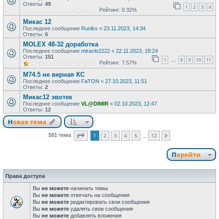
Ответы:
49
1
2
3
4
Рейтинг: 0.32%
Микас 12
Последнее сообщение
Runiks
«
23.11.2023, 14:34
Ответы:
6
MOLEX 48-32 доработка
Последнее сообщение
miracle2222
«
22.11.2023, 18:24
Ответы:
151
1
8
9
10
11
…
Рейтинг: 7.57%
М74.5 не верная КС
Последнее сообщение
FaTON
«
27.10.2023, 11:51
Ответы:
2
Микас12 эвотек
Последнее сообщение
VL@DIMIR
«
02.10.2023, 12:47
Ответы:
12
Новая тема
Страница
1
из
12
1
2
3
4
5
12
581 тема
След.
…
Перейти
Права доступа
Вы
не можете
начинать темы
Вы
не можете
отвечать на сообщения
Вы
не можете
редактировать свои сообщения
Вы
не можете
удалять свои сообщения
Вы
не можете
добавлять вложения