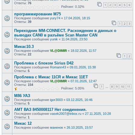
Ответы:
76
1
2
3
4
5
6
Рейтинг: 0.32%
программирование М75
Последнее сообщение
yury74
«
17.04.2026, 18:15
Ответы:
39
1
2
3
Переходник MM-CONNECT. Расхождение в данных о
выводах CAN0 в разъёме Scan Master CAN
Последнее сообщение
yunik
«
11.04.2026, 23:50
Микас10.3
Последнее сообщение
VL@DIMIR
«
18.02.2026, 11:57
Ответы:
22
1
2
Проблема с блоком Sirius D42
Последнее сообщение
Romann43
«
09.01.2026, 15:38
Ответы:
5
Проблема с Микас 11CR и Микас 11ЕТ
Последнее сообщение
VL@DIMIR
«
07.01.2026, 12:47
Ответы:
154
1
8
9
10
11
…
Рейтинг: 5.05%
М86 УАЗ
Последнее сообщение
igor3003
«
03.12.2025, 16:46
Ответы:
5
АМТ ВАЗ 8450008117 Нет соединения.
Последнее сообщение
vasek2007@inbox.ru
«
27.11.2025, 10:28
Ответы:
1
Микас 12
Последнее сообщение
маненок
«
26.10.2025, 15:57