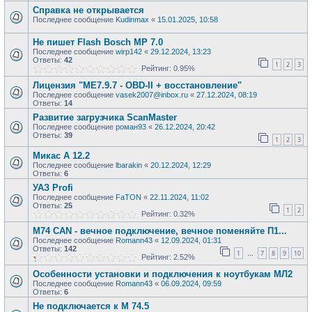
Справка не открывается
Последнее сообщение
Kudinmax
«
15.01.2025, 10:58
Не пишет Flash Bosch MP 7.0
Последнее сообщение
wirp142
«
29.12.2024, 13:23
Ответы:
42
1
2
3
Рейтинг: 0.95%
Лицензия "ME7.9.7 - OBD-II + восстановление"
Последнее сообщение
vasek2007@inbox.ru
«
27.12.2024, 08:19
Ответы:
14
Развитие загрузчика ScanMaster
Последнее сообщение
роман93
«
26.12.2024, 20:42
Ответы:
39
1
2
3
Микас А 12.2
Последнее сообщение
lbarakin
«
20.12.2024, 12:29
Ответы:
6
УАЗ Profi
Последнее сообщение
FaTON
«
22.11.2024, 11:02
Ответы:
25
1
2
Рейтинг: 0.32%
M74 CAN - вечное подключение, вечное поменяйте П1...
Последнее сообщение
Romann43
«
12.09.2024, 01:31
Ответы:
142
1
7
8
9
10
…
Рейтинг: 2.52%
Особенности установки и подключения к ноутбукам МЛ2
Последнее сообщение
Romann43
«
06.09.2024, 09:59
Ответы:
6
Не подключается к М 74.5