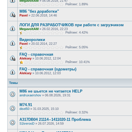
MegavoltAM
»
06.08.2018, 21:47
Рейтинг: 1.89%
M86 "без доработки"
Pavel
»
22.06.2018, 14:46
ЛОГИ ДЛЯ РАЗРАБОТЧИКОВ при работе с загрузчиком
MegavoltAM
»
26.02.2016, 22:23
Рейтинг: 4.42%
Видеоролики
Pavel
»
20.02.2014, 22:27
Рейтинг: 5.05%
FAQ - справочная
Aleksey
»
10.06.2012, 12:04
Рейтинг: 10.41%
FAQ - справочная (одометры)
Aleksey
»
10.06.2012, 12:03
Темы
М86 не шьется не читается HELP
andruxaershov
»
06.08.2026, 19:31
M74.91
disel50
»
31.03.2025, 15:10
Рейтинг: 0.32%
A317DB04 21114 – 1411020-11 Проблема
S1lverooD
»
26.07.2026, 14:59