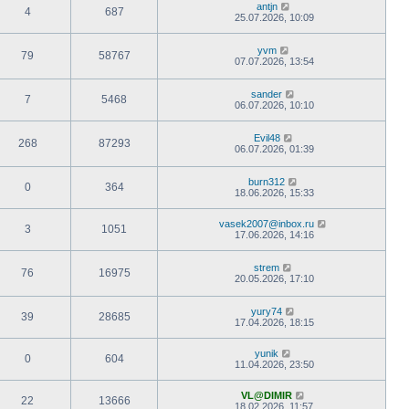
antjn
4
687
25.07.2026, 10:09
yvm
79
58767
07.07.2026, 13:54
sander
7
5468
06.07.2026, 10:10
Evil48
268
87293
06.07.2026, 01:39
burn312
0
364
18.06.2026, 15:33
vasek2007@inbox.ru
3
1051
17.06.2026, 14:16
strem
76
16975
20.05.2026, 17:10
yury74
39
28685
17.04.2026, 18:15
yunik
0
604
11.04.2026, 23:50
VL@DIMIR
22
13666
18.02.2026, 11:57