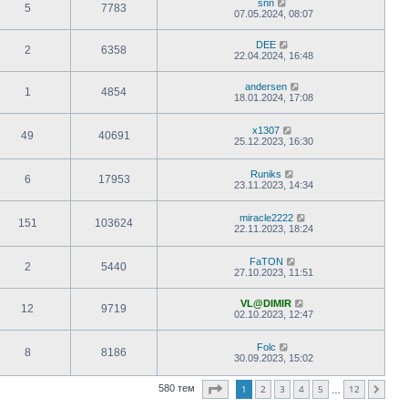
snn
5
7783
07.05.2024, 08:07
DEE
2
6358
22.04.2024, 16:48
andersen
1
4854
18.01.2024, 17:08
x1307
49
40691
25.12.2023, 16:30
Runiks
6
17953
23.11.2023, 14:34
miracle2222
151
103624
22.11.2023, 18:24
FaTON
2
5440
27.10.2023, 11:51
VL@DIMIR
12
9719
02.10.2023, 12:47
Folc
8
8186
30.09.2023, 15:02
Страница
1
из
12
1
2
3
4
5
12
580 тем
След.
…