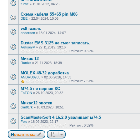
funtic
»
11.01.2022, 04:25
Схема кабеля 55+65 pin М86
DEE
»
22.04.2024, 10:06
vs8 газель
andersen
»
18.01.2024, 14:07
Duster EMS 3125 не смог записать.
AlekseyV
»
27.11.2019, 19:16
Рейтинг: 0.32%
Микас 12
Runiks
»
21.11.2023, 18:39
MOLEX 48-32 доработка
ANDRU0705
»
02.06.2016, 14:33
Рейтинг: 7.57%
М74.5 не верная КС
FaTON
»
26.10.2023, 20:32
Микас12 эвотек
dim81rk
»
18.03.2023, 18:51
ScanMasterSoft 4.16.2.0 уваливает м74.5
Folc
»
18.09.2023, 22:17
Рейтинг: 0.32%
Новая тема