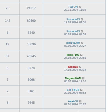
FaTON
25
24317
22.11.2024, 11:02
Romann43
142
89500
12.09.2024, 01:31
Romann43
6
5240
06.09.2024, 09:59
den141280
19
15096
02.09.2024, 20:27
жека_102
67
46245
23.08.2024, 20:55
Nikolay
6
8279
14.08.2024, 00:34
MegavoltAM
3
6068
08.07.2024, 17:16
ZEFIRIUS
2
5161
29.05.2024, 06:53
Alexis37
8
7645
07.05.2024, 20:27