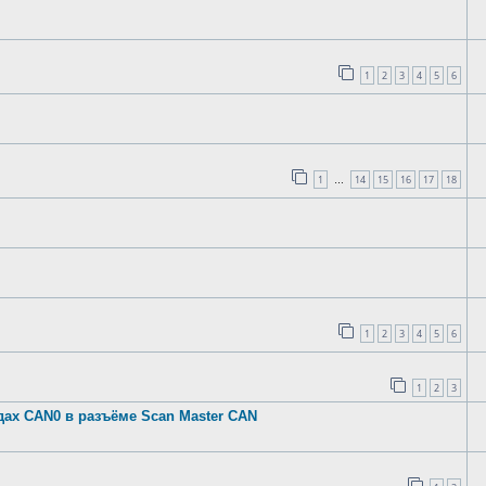
1
2
3
4
5
6
1
14
15
16
17
18
…
1
2
3
4
5
6
1
2
3
ах CAN0 в разъёме Scan Master CAN