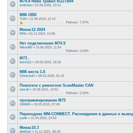
М74.8 Нива Травел I612TB04
endruha
»
02.06.2026, 23:12
М86 OBD
TUN
»
11.08.2019, 12:15
Рейтинг: 7.57%
Микас12 2024
RPA
»
01.11.2024, 13:48
Нет подключения M74.9
Nilson85
»
15.06.2023, 11:54
Рейтинг: 0.63%
М73 .
burn312
»
18.06.2026, 15:33
М86 веста 1.6
S1lverooD
»
08.03.2026, 01:19
Помогите с ремонтом ScanMaster CAN
storu6
»
16.09.2021, 14:52
Рейтинг: 0.32%
программирование М75
240604
»
19.05.2015, 07:40
Переходник MM-CONNECT. Расхождение в данных о вывод
yunik
»
11.04.2026, 23:50
Микас10.3
dim81rk
»
11.12.2021, 08:29