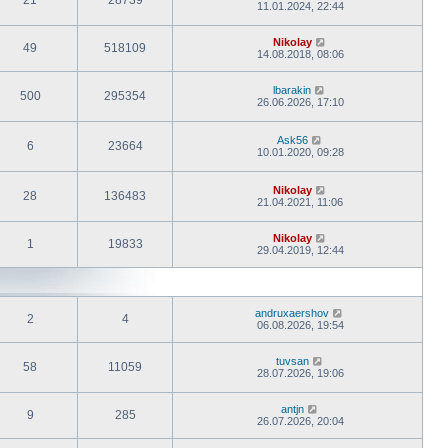
21
28739
11.01.2024, 22:44
Nikolay
49
518109
14.08.2018, 08:06
lbarakin
500
295354
26.06.2026, 17:10
Ask56
6
23664
10.01.2020, 09:28
Nikolay
28
136483
21.04.2021, 11:06
Nikolay
1
19833
29.04.2019, 12:44
andruxaershov
2
4
06.08.2026, 19:54
tuvsan
58
11059
28.07.2026, 19:06
antjn
9
285
26.07.2026, 20:04