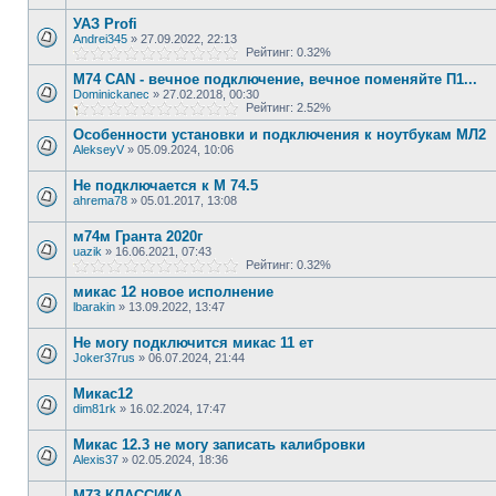
УАЗ Profi
Andrei345
»
27.09.2022, 22:13
Рейтинг: 0.32%
M74 CAN - вечное подключение, вечное поменяйте П1...
Dominickanec
»
27.02.2018, 00:30
Рейтинг: 2.52%
Особенности установки и подключения к ноутбукам МЛ2
AlekseyV
»
05.09.2024, 10:06
Не подключается к М 74.5
ahrema78
»
05.01.2017, 13:08
м74м Гранта 2020г
uazik
»
16.06.2021, 07:43
Рейтинг: 0.32%
микас 12 новое исполнение
lbarakin
»
13.09.2022, 13:47
Не могу подключится микас 11 ет
Joker37rus
»
06.07.2024, 21:44
Микас12
dim81rk
»
16.02.2024, 17:47
Микас 12.3 не могу записать калибровки
Alexis37
»
02.05.2024, 18:36
М73 КЛАССИКА