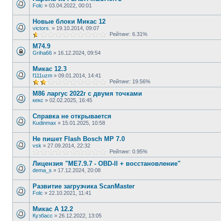
Folc
»
03.04.2022, 00:01
Новые блоки Микас 12
victors.
»
19.10.2014, 09:07
Рейтинг: 6.31%
М74.9
Griha66
»
16.12.2024, 09:54
Микас 12.3
f111uzm
»
09.01.2014, 14:41
Рейтинг: 19.56%
М86 ларгус 2022г с двумя точками
кекс
»
02.02.2025, 16:45
Справка не открывается
Kudinmax
»
15.01.2025, 10:58
Не пишет Flash Bosch MP 7.0
vsk
»
27.09.2014, 22:32
Рейтинг: 0.95%
Лицензия "ME7.9.7 - OBD-II + восстановление"
dema_s
»
17.12.2024, 20:08
Развитие загрузчика ScanMaster
Folc
»
22.10.2021, 11:41
Микас А 12.2
Кузбасс
»
26.12.2022, 13:05