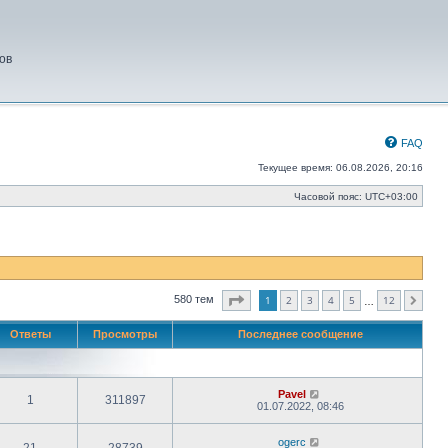
ов
FAQ
Текущее время: 06.08.2026, 20:16
Часовой пояс:
UTC+03:00
Страница
1
из
12
1
2
3
4
5
12
580 тем
След.
…
Ответы
Просмотры
Последнее сообщение
Pavel
1
311897
01.07.2022, 08:46
ogerc