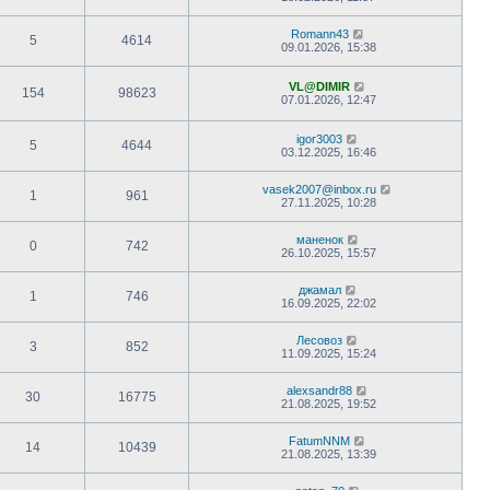
Romann43
5
4614
09.01.2026, 15:38
VL@DIMIR
154
98623
07.01.2026, 12:47
igor3003
5
4644
03.12.2025, 16:46
vasek2007@inbox.ru
1
961
27.11.2025, 10:28
маненок
0
742
26.10.2025, 15:57
джамал
1
746
16.09.2025, 22:02
Лесовоз
3
852
11.09.2025, 15:24
alexsandr88
30
16775
21.08.2025, 19:52
FatumNNM
14
10439
21.08.2025, 13:39