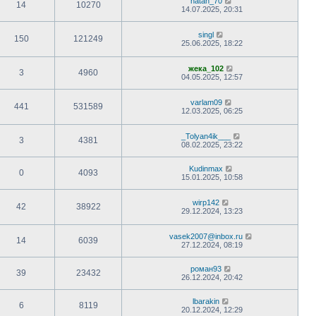
natan_70
14
10270
14.07.2025, 20:31
singl
150
121249
25.06.2025, 18:22
жека_102
3
4960
04.05.2025, 12:57
varlam09
441
531589
12.03.2025, 06:25
_Tolyan4ik___
3
4381
08.02.2025, 23:22
Kudinmax
0
4093
15.01.2025, 10:58
wirp142
42
38922
29.12.2024, 13:23
vasek2007@inbox.ru
14
6039
27.12.2024, 08:19
роман93
39
23432
26.12.2024, 20:42
lbarakin
6
8119
20.12.2024, 12:29