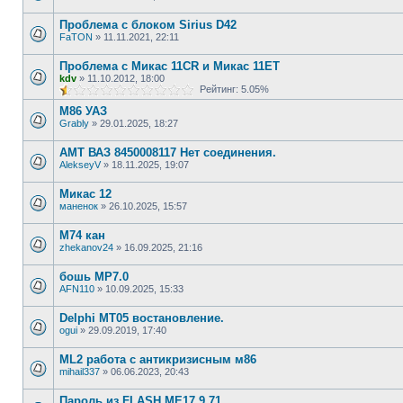
Проблема с блоком Sirius D42
FaTON
»
11.11.2021, 22:11
Проблема с Микас 11CR и Микас 11ЕТ
kdv
»
11.10.2012, 18:00
Рейтинг: 5.05%
М86 УАЗ
Grably
»
29.01.2025, 18:27
АМТ ВАЗ 8450008117 Нет соединения.
AlekseyV
»
18.11.2025, 19:07
Микас 12
маненок
»
26.10.2025, 15:57
М74 кан
zhekanov24
»
16.09.2025, 21:16
бошь MP7.0
AFN110
»
10.09.2025, 15:33
Delphi MT05 востановление.
ogui
»
29.09.2019, 17:40
ML2 работа с антикризисным м86
mihail337
»
06.06.2023, 20:43
Пароль из FLASH ME17.9.71