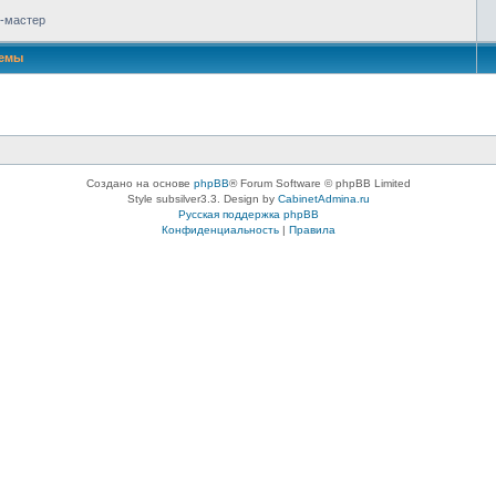
р-мастер
емы
Создано на основе
phpBB
® Forum Software © phpBB Limited
Style subsilver3.3. Design by
CabinetAdmina.ru
Русская поддержка phpBB
Конфиденциальность
|
Правила