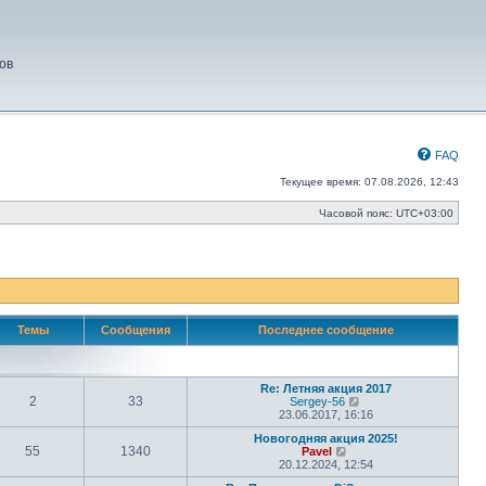
ов
FAQ
Текущее время: 07.08.2026, 12:43
Часовой пояс:
UTC+03:00
Темы
Сообщения
Последнее сообщение
Re: Летняя акция 2017
2
33
П
Sergey-56
е
23.06.2017, 16:16
р
Новогодняя акция 2025!
е
55
1340
П
Pavel
й
е
20.12.2024, 12:54
т
р
и