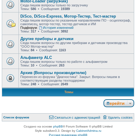
Motor-Loader (загрузчик)
Сюда пишем вопросы только по загрузчику
Темы:
586
• Сообщения:
19389
DiSco, DiSco-Express, Мотор-Тестер, Тест-мастер
Сюда пишем вопросы по указанным направлениям ПО - осциллограф,
самописец, мотор-тестер, тестер датчиков и ИМ
Подфорум:
История изменений
Темы:
317
• Сообщения:
3892
Другие приборы и датчики
Сюда пишем вопросы по другим приборам и датчикам производства
"ООО Мотор-мастер"
Темы:
84
• Сообщения:
1163
Альфаметр ALC
Сюда пишем вопросы только по работе с альфаметром
Темы:
10
• Сообщения:
263
Архив (Вопросы производителю)
Перенесен из форума "Диагностика". Закрыт. Вопросы пишем в
соответствующие разделы техподдержки
Темы:
248
• Сообщения:
2649
Темы
Перейти
Список форумов
Связаться с администрацией
Удалить cookies
Создано на основе
phpBB
® Forum Software © phpBB Limited
Style subsilver3.3. Design by
CabinetAdmina.ru
Русская поддержка phpBB