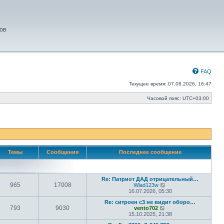
ов
FAQ
Текущее время: 07.08.2026, 16:47
Часовой пояс:
UTC+03:00
Темы
Сообщения
Последнее сообщение
Re: Патриот ДАД отрицательный…
965
17008
П
Wlad123w
е
16.07.2026, 05:30
р
Re: ситроен с3 не видит оборо…
е
793
9030
П
vento702
й
е
15.10.2025, 21:38
т
р
и