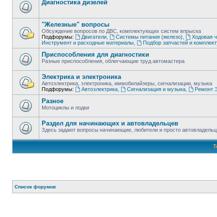
Диагностика дизелей
"Железные" вопросы
Обсуждение вопросов по ДВС, комплектующих систем впрыска
Подфорумы:
Двигатели
,
Системы питания (железо)
,
Ходовая ч
Инструмент и расходные материалы
,
Подбор запчастей и комплек
Приспособления для диагностики
Разные приспособления, облегчающие труд автомастера
Электрика и электроника
Автоэлектрика, электроника, иммобилайзеры, сигнализации, музыка
Подфорумы:
Автоэлектрика
,
Сигнализация и музыка
,
Ремонт Э
Разное
Мотоциклы и лодки
Раздел для начинающих и автовладельцев
Здесь задают вопросы начинающие, любители и просто автовладель
Т
Список форумов