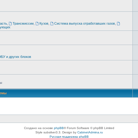
асть
,
Трансмиссии
,
Кузов
,
Система выпуска отработавших газов
,
тующих
БУ и других блоков
цы
емы
Создано на основе
phpBB
® Forum Software © phpBB Limited
Style subsilver3.3. Design by
CabinetAdmina.ru
Русская поддержка phpBB