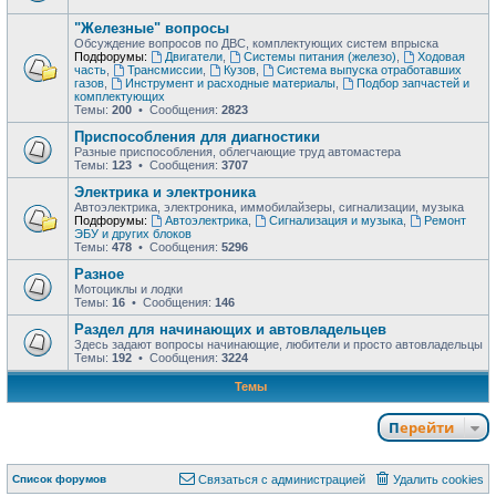
"Железные" вопросы
Обсуждение вопросов по ДВС, комплектующих систем впрыска
Подфорумы:
Двигатели
,
Системы питания (железо)
,
Ходовая
часть
,
Трансмиссии
,
Кузов
,
Система выпуска отработавших
газов
,
Инструмент и расходные материалы
,
Подбор запчастей и
комплектующих
Темы:
200
• Сообщения:
2823
Приспособления для диагностики
Разные приспособления, облегчающие труд автомастера
Темы:
123
• Сообщения:
3707
Электрика и электроника
Автоэлектрика, электроника, иммобилайзеры, сигнализации, музыка
Подфорумы:
Автоэлектрика
,
Сигнализация и музыка
,
Ремонт
ЭБУ и других блоков
Темы:
478
• Сообщения:
5296
Разное
Мотоциклы и лодки
Темы:
16
• Сообщения:
146
Раздел для начинающих и автовладельцев
Здесь задают вопросы начинающие, любители и просто автовладельцы
Темы:
192
• Сообщения:
3224
Темы
Перейти
Список форумов
Связаться с администрацией
Удалить cookies